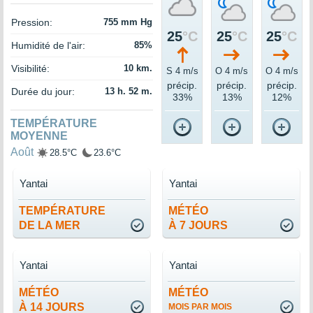
Pression:
755 mm Hg
25
°C
25
°C
25
°C
Humidité de l'air:
85%
Visibilité:
10 km.
S 4 m/s
O 4 m/s
O 4 m/s
précip.
précip.
précip.
Durée du jour:
13 h. 52 m.
33%
13%
12%
TEMPÉRATURE
MOYENNE
Août
28.5°C
23.6°C
Yantai
Yantai
TEMPÉRATURE
MÉTÉO
DE LA MER
À 7 JOURS
Yantai
Yantai
MÉTÉO
MÉTÉO
À 14 JOURS
MOIS PAR MOIS