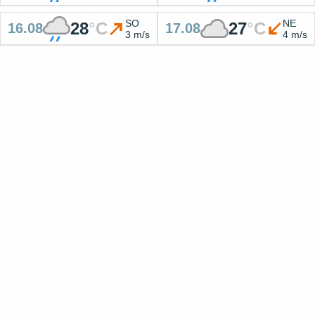
SO
NE
28
°
C
27
°
C
16.08
17.08
3 m/s
4 m/s