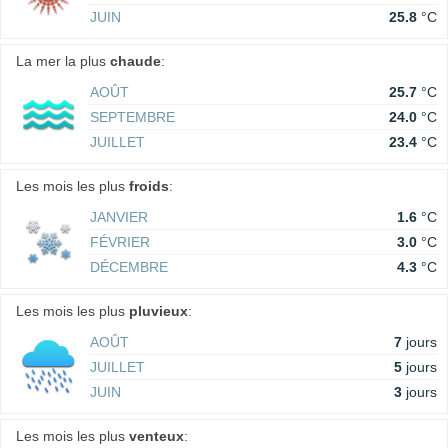
JUIN
25.8
°C
La mer la plus
chaude
:
AOÛT
25.7
°C
SEPTEMBRE
24.0
°C
JUILLET
23.4
°C
Les mois les plus
froids
:
JANVIER
1.6
°C
FÉVRIER
3.0
°C
DÉCEMBRE
4.3
°C
Les mois les plus
pluvieux
:
AOÛT
7
jours
JUILLET
5
jours
JUIN
3
jours
Les mois les plus
venteux
: