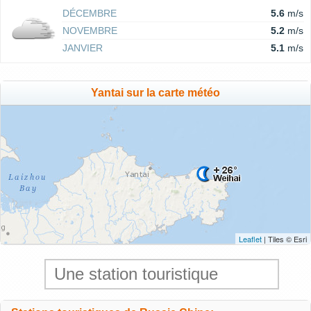
DÉCEMBRE
5.6
m/s
NOVEMBRE
5.2
m/s
JANVIER
5.1
m/s
Yantai sur la carte météo
Leaflet
| Tiles © Esri