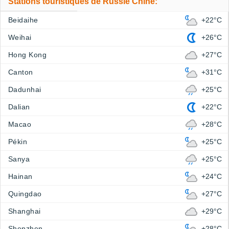
Stations touristiques de Russie Chine:
Beidaihe
+22°C
Weihai
+26°C
Hong Kong
+27°C
Canton
+31°C
Dadunhai
+25°C
Dalian
+22°C
Macao
+28°C
Pékin
+25°C
Sanya
+25°C
Hainan
+24°C
Quingdao
+27°C
Shanghai
+29°C
Shenzhen
+28°C