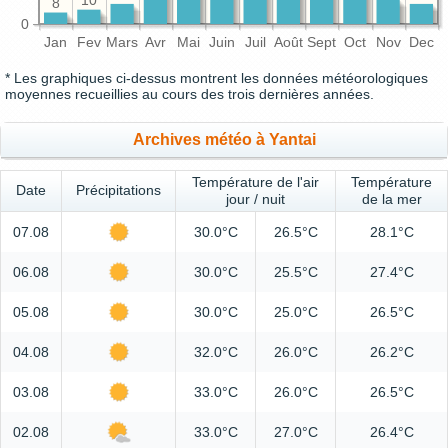
10
8
0
Jan
Fev
Mars
Avr
Mai
Juin
Juil
Août
Sept
Oct
Nov
Dec
* Les graphiques ci-dessus montrent les données météorologiques
moyennes recueillies au cours des trois dernières années.
Archives météo à Yantai
Température de l'air
Température
Date
Précipitations
jour / nuit
de la mer
07.08
30.0°C
26.5°C
28.1°C
06.08
30.0°C
25.5°C
27.4°C
05.08
30.0°C
25.0°C
26.5°C
04.08
32.0°C
26.0°C
26.2°C
03.08
33.0°C
26.0°C
26.5°C
02.08
33.0°C
27.0°C
26.4°C