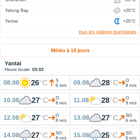
Yalong Bay
+25°C
Yantai
+25°C
tous les stations touristiques
Météo à 10 jours
Yantai
Heure locale:
03:02
S
O
26
°
C
28
°
C
08.08
09.08
6 m/s
8 m/s
O
O
27
°
C
28
°
C
10.08
11.08
8 m/s
9 m/s
O
SO
27
°
C
27
°
C
12.08
13.08
8 m/s
6 m/s
SO
SO
27
°
C
25
°
C
14.08
15.08
8 m/s
6 m/s