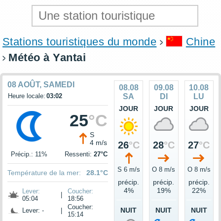
Stations touristiques du monde
Chine
Météo à Yantai
08 AOÛT, SAMEDI
08.08
09.08
10.08
Heure locale:
03:02
SA
DI
LU
JOUR
JOUR
JOUR
25
°C
S
4 m/s
26
°C
28
°C
27
°C
Précip.: 11%
Ressenti:
27°C
S 6 m/s
O 8 m/s
O 8 m/s
Température de la mer:
28.1°C
précip.
précip.
précip.
4%
19%
22%
Lever:
Coucher:
|
05:04
18:56
Coucher:
NUIT
NUIT
NUIT
Lever: -
|
15:14