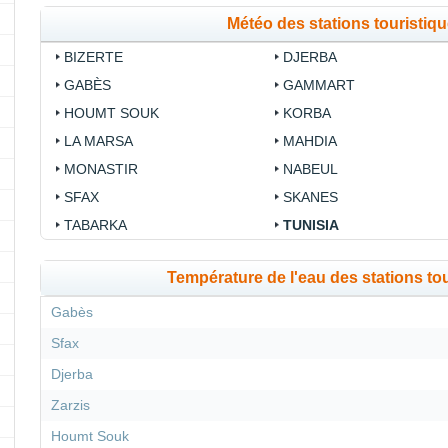
Météo des stations touristiq
BIZERTE
DJERBA
GABÈS
GAMMART
HOUMT SOUK
KORBA
LA MARSA
MAHDIA
MONASTIR
NABEUL
SFAX
SKANES
TABARKA
TUNISIA
Température de l'eau des stations to
Gabès
Sfax
Djerba
Zarzis
Houmt Souk