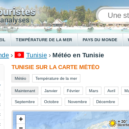
EIL
TEMPÉRATURE DE LA MER
PAYS DU MONDE
onde
Tunisie
Météo en Tunisie
TUNISIE SUR LA CARTE MÉTÉO
Météo
Température de la mer
Maintenant
Janvier
Février
Mars
Avril
Ma
C
Septembre
Octobre
Novembre
Décembre
C
C
+
C
−