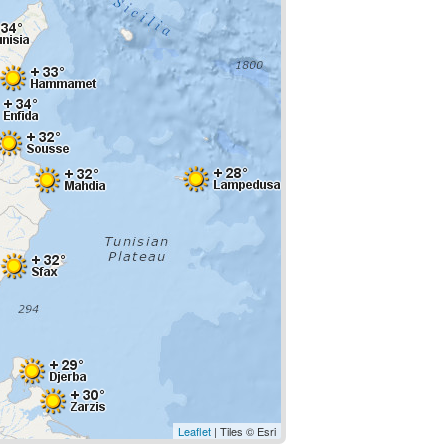
Leaflet
| Tiles © Esri