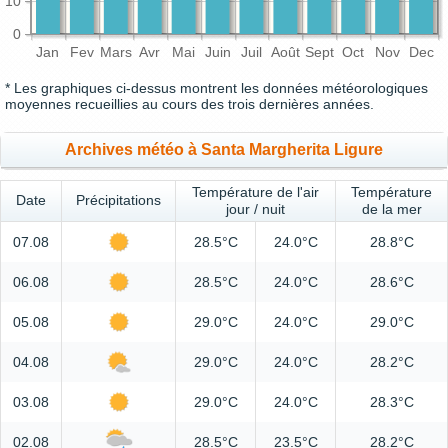
10
0
Jan
Fev
Mars
Avr
Mai
Juin
Juil
Août
Sept
Oct
Nov
Dec
* Les graphiques ci-dessus montrent les données météorologiques
moyennes recueillies au cours des trois dernières années.
Archives météo à Santa Margherita Ligure
Température de l'air
Température
Date
Précipitations
jour / nuit
de la mer
07.08
28.5°C
24.0°C
28.8°C
06.08
28.5°C
24.0°C
28.6°C
05.08
29.0°C
24.0°C
29.0°C
04.08
29.0°C
24.0°C
28.2°C
03.08
29.0°C
24.0°C
28.3°C
02.08
28.5°C
23.5°C
28.2°C