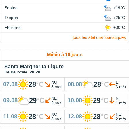
Scalea
+19°C
Tropea
+25°C
Florence
+30°C
tous les stations touristiques
Météo à 10 jours
Santa Margherita Ligure
Heure locale:
20:20
NO
E
28
°
C
28
°
C
07.08
08.08
3 m/s
3 m/s
NE
N
29
°
C
29
°
C
09.08
10.08
2 m/s
1 m/s
NO
NE
28
°
C
28
°
C
11.08
12.08
3 m/s
2 m/s