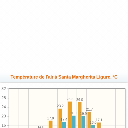
Température de l'air à Santa Margherita Ligure, °C
32
28
26.3
26.0
23.2
24
21.7
20.1
19.9
20
17.9
17.4
17.1
16.0
16
14.0