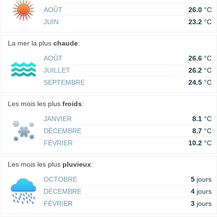
AOÛT
26.0
°C
JUIN
23.2
°C
La mer la plus
chaude
:
AOÛT
26.6
°C
JUILLET
26.2
°C
SEPTEMBRE
24.5
°C
Les mois les plus
froids
:
JANVIER
8.1
°C
DÉCEMBRE
8.7
°C
FÉVRIER
10.2
°C
Les mois les plus
pluvieux
:
OCTOBRE
5
jours
DÉCEMBRE
4
jours
FÉVRIER
3
jours