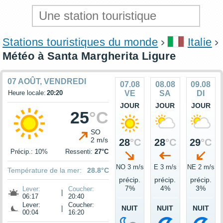
Stations touristiques du monde
Italie
Météo à Santa Margherita Ligure
07 AOÛT, VENDREDI
07.08
08.08
09.08
Heure locale:
20:20
VE
SA
DI
JOUR
JOUR
JOUR
25
°C
SO
2 m/s
28
°C
28
°C
29
°C
Précip.: 10%
Ressenti:
27°C
NO 3 m/s
E 3 m/s
NE 2 m/s
Température de la mer:
28.8°C
précip.
précip.
précip.
7%
4%
3%
Lever:
Coucher:
|
06:17
20:40
Lever:
Coucher:
NUIT
NUIT
NUIT
|
00:04
16:20