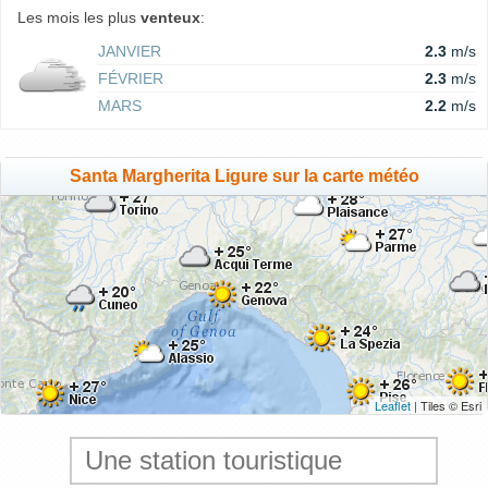
Les mois les plus
venteux
:
JANVIER
2.3
m/s
FÉVRIER
2.3
m/s
MARS
2.2
m/s
Santa Margherita Ligure sur la carte météo
Leaflet
| Tiles © Esri