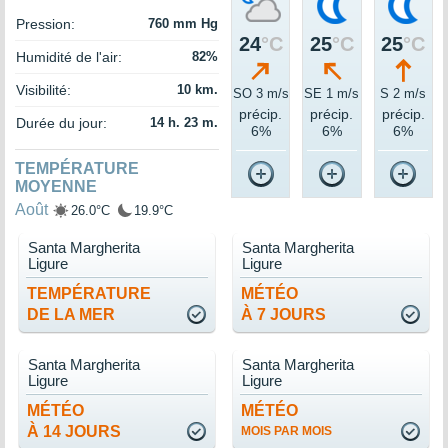
Pression:
760 mm Hg
24
°C
25
°C
25
°C
Humidité de l'air:
82%
Visibilité:
10 km.
SO 3 m/s
SE 1 m/s
S 2 m/s
précip.
précip.
précip.
Durée du jour:
14 h. 23 m.
6%
6%
6%
TEMPÉRATURE
MOYENNE
Août
26.0°C
19.9°C
Santa Margherita
Santa Margherita
Ligure
Ligure
TEMPÉRATURE
MÉTÉO
DE LA MER
À 7 JOURS
Santa Margherita
Santa Margherita
Ligure
Ligure
MÉTÉO
MÉTÉO
À 14 JOURS
MOIS PAR MOIS