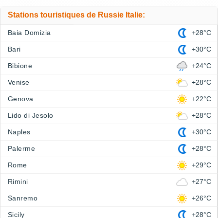
Stations touristiques de Russie Italie:
Baia Domizia
+28°C
Bari
+30°C
Bibione
+24°C
Venise
+28°C
Genova
+22°C
Lido di Jesolo
+28°C
Naples
+30°C
Palerme
+28°C
Rome
+29°C
Rimini
+27°C
Sanremo
+26°C
Sicily
+28°C