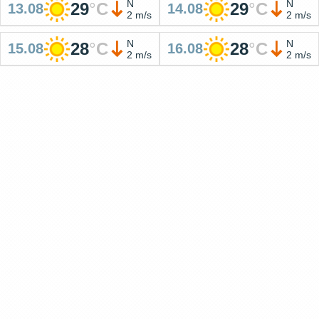
N
N
29
°
C
29
°
C
13.08
14.08
2 m/s
2 m/s
N
N
28
°
C
28
°
C
15.08
16.08
2 m/s
2 m/s