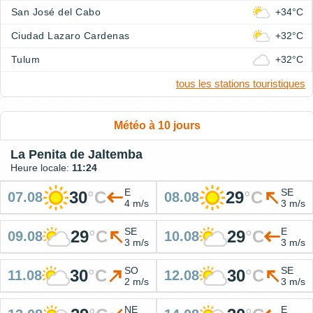
San José del Cabo
+34°C
Ciudad Lazaro Cardenas
+32°C
Tulum
+32°C
tous les stations touristiques
Météo à 10 jours
La Penita de Jaltemba
Heure locale:
11:24
E
SE
30
°
C
29
°
C
07.08
08.08
4 m/s
3 m/s
SE
E
29
°
C
29
°
C
09.08
10.08
3 m/s
3 m/s
SO
SE
30
°
C
30
°
C
11.08
12.08
2 m/s
3 m/s
NE
E