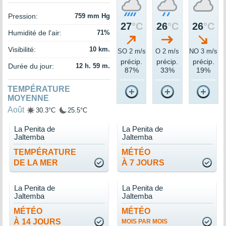
Pression:
759 mm Hg
27
°C
26
°C
26
°C
Humidité de l'air:
71%
Visibilité:
10 km.
SO 2 m/s
O 2 m/s
NO 3 m/s
précip.
précip.
précip.
Durée du jour:
12 h. 59 m.
87%
33%
19%
TEMPÉRATURE
MOYENNE
Août
30.3°C
25.5°C
La Penita de
La Penita de
Jaltemba
Jaltemba
TEMPÉRATURE
MÉTÉO
DE LA MER
À 7 JOURS
La Penita de
La Penita de
Jaltemba
Jaltemba
MÉTÉO
MÉTÉO
À 14 JOURS
MOIS PAR MOIS