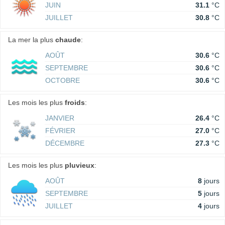
JUIN
31.1
°C
JUILLET
30.8
°C
La mer la plus
chaude
:
AOÛT
30.6
°C
SEPTEMBRE
30.6
°C
OCTOBRE
30.6
°C
Les mois les plus
froids
:
JANVIER
26.4
°C
FÉVRIER
27.0
°C
DÉCEMBRE
27.3
°C
Les mois les plus
pluvieux
:
AOÛT
8
jours
SEPTEMBRE
5
jours
JUILLET
4
jours