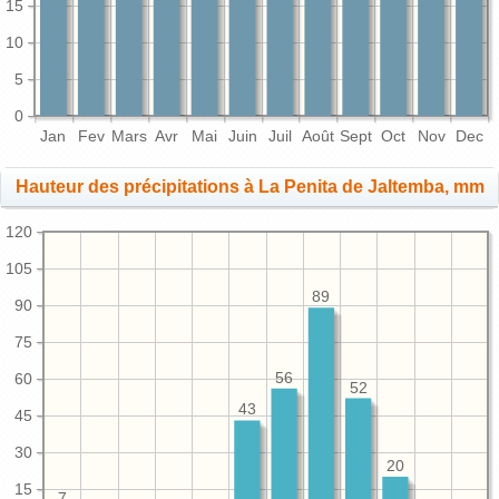
15
10
5
0
Jan
Fev
Mars
Avr
Mai
Juin
Juil
Août
Sept
Oct
Nov
Dec
Hauteur des précipitations à La Penita de Jaltemba, mm
120
105
89
90
75
56
60
52
43
45
30
20
15
7