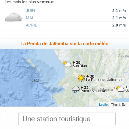
Les mois les plus
venteux
:
JUIN
2.1
m/s
MAI
2.1
m/s
AVRIL
2.0
m/s
La Penita de Jaltemba sur la carte météo
Leaflet
| Tiles © Esri