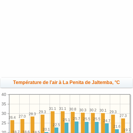
Température de l'air à La Penita de Jaltemba, °C
40
35
31.1
31.1
30.8
30.3
30.2
30.1
29.3
29.3
30
28.3
27.3
27.0
26.4
25.7
25.5
25.5
25.1
24.7
25
22.5
21.6
20.1
19.7
20
18.7
18.6
18.5