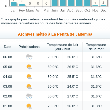
4
2
1
0
0
0
0
Jan
Fev
Mars
Avr
Mai
Juin
Juil
Août
Sept
Oct
Nov
Dec
* Les graphiques ci-dessus montrent les données météorologiques
moyennes recueillies au cours des trois dernières années.
Archives météo à La Penita de Jaltemba
Température de l'air
Température
Date
Précipitations
jour / nuit
de la mer
06.08
29.0°C
26.0°C
31.6°C
05.08
30.0°C
26.5°C
31.6°C
04.08
30.0°C
25.5°C
31.3°C
03.08
30.0°C
24.0°C
31.6°C
02.08
30.0°C
27.0°C
31.6°C
01.08
29.5°C
26.0°C
31.3°C