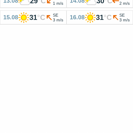
29
°
C
30
°
C
13.08
14.08
1 m/s
2 m/s
SE
SE
31
°
C
31
°
C
15.08
16.08
3 m/s
3 m/s