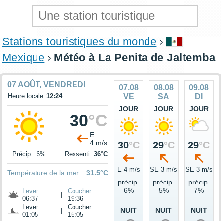
Stations touristiques du monde
Mexique
Météo à La Penita de Jaltemba
07 AOÛT, VENDREDI
07.08
08.08
09.08
Heure locale:
12:24
VE
SA
DI
JOUR
JOUR
JOUR
30
°C
E
4 m/s
30
°C
29
°C
29
°C
Précip.: 6%
Ressenti:
36°C
E 4 m/s
SE 3 m/s
SE 3 m/s
Température de la mer:
31.5°C
précip.
précip.
précip.
6%
5%
7%
Lever:
Coucher:
|
06:37
19:36
Lever:
Coucher:
NUIT
NUIT
NUIT
|
01:05
15:05