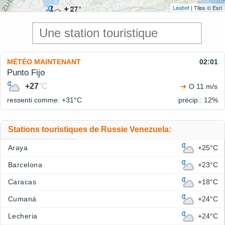
Leaflet
| Tiles © Esri
MÉTÉO MAINTENANT
02:01
Punto Fijo
+27
°C
O 11 m/s
ressenti comme: +31°
C
précip.: 12%
Stations touristiques de Russie Venezuela:
Araya
+25°C
Barcelona
+23°C
Caracas
+18°C
Cumaná
+24°C
Lecheria
+24°C