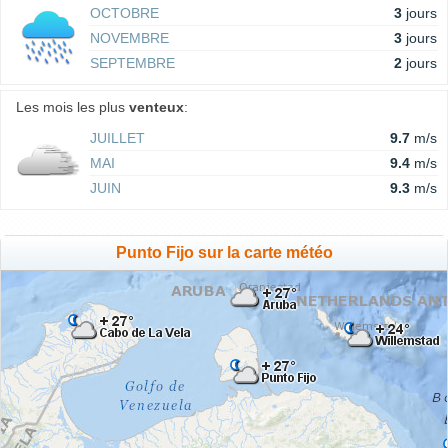
OCTOBRE
3
jours
NOVEMBRE
3
jours
SEPTEMBRE
2
jours
Les mois les plus
venteux
:
JUILLET
9.7
m/s
MAI
9.4
m/s
JUIN
9.3
m/s
Punto Fijo sur la carte météo