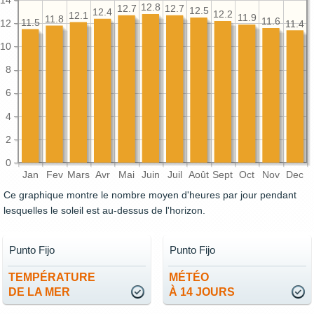
14
12.8
12.7
12.7
12.5
12.4
12.2
12.1
11.9
11.8
11.6
11.5
12
11.4
10
8
6
4
2
0
Jan
Fev
Mars
Avr
Mai
Juin
Juil
Août
Sept
Oct
Nov
Dec
Ce graphique montre le nombre moyen d'heures par jour pendant
lesquelles le soleil est au-dessus de l'horizon.
Punto Fijo
Punto Fijo
TEMPÉRATURE
MÉTÉO
DE LA MER
À 14 JOURS