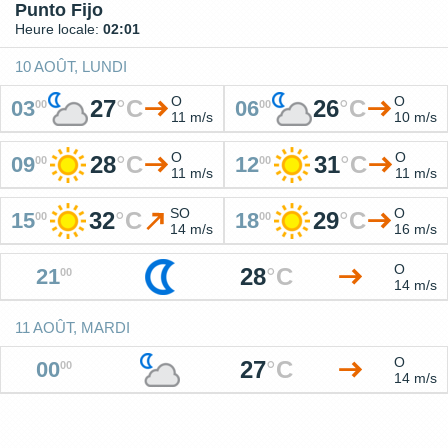
Punto Fijo
Heure locale:
02:01
10 AOÛT, LUNDI
O
O
27
°
C
26
°
C
03
06
00
00
11 m/s
10 m/s
O
O
28
°
C
31
°
C
09
12
00
00
11 m/s
11 m/s
SO
O
32
°
C
29
°
C
15
18
00
00
14 m/s
16 m/s
O
28
°
C
21
00
14 m/s
11 AOÛT, MARDI
O
27
°
C
00
00
14 m/s