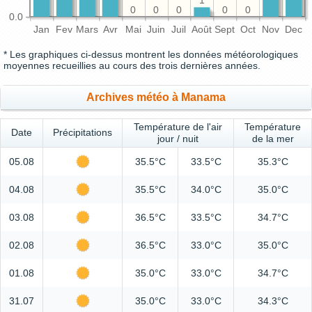
1
0
0
0
0
0
0.0
Jan
Fev
Mars
Avr
Mai
Juin
Juil
Août
Sept
Oct
Nov
Dec
* Les graphiques ci-dessus montrent les données météorologiques
moyennes recueillies au cours des trois dernières années.
Archives météo à Manama
Température de l'air
Température
Date
Précipitations
jour / nuit
de la mer
05.08
35.5°C
33.5°C
35.3°C
04.08
35.5°C
34.0°C
35.0°C
03.08
36.5°C
33.5°C
34.7°C
02.08
36.5°C
33.0°C
35.0°C
01.08
35.0°C
33.0°C
34.7°C
31.07
35.0°C
33.0°C
34.3°C