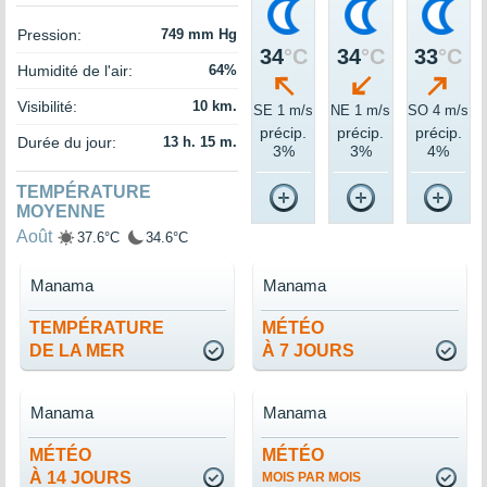
Pression:
749 mm Hg
34
°C
34
°C
33
°C
Humidité de l'air:
64%
Visibilité:
10 km.
SE 1 m/s
NE 1 m/s
SO 4 m/s
précip.
précip.
précip.
Durée du jour:
13 h. 15 m.
3%
3%
4%
TEMPÉRATURE
MOYENNE
Août
37.6°C
34.6°C
Manama
Manama
TEMPÉRATURE
MÉTÉO
DE LA MER
À 7 JOURS
Manama
Manama
MÉTÉO
MÉTÉO
À 14 JOURS
MOIS PAR MOIS