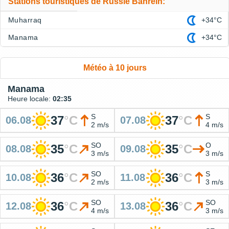
Stations touristiques de Russie Bahrein:
Muharraq
+34°C
Manama
+34°C
Météo à 10 jours
Manama
Heure locale:
02:35
S
S
37
°
C
37
°
C
06.08
07.08
2 m/s
4 m/s
SO
O
35
°
C
35
°
C
08.08
09.08
3 m/s
3 m/s
SO
S
36
°
C
36
°
C
10.08
11.08
2 m/s
3 m/s
SO
SO
36
°
C
36
°
C
12.08
13.08
4 m/s
3 m/s