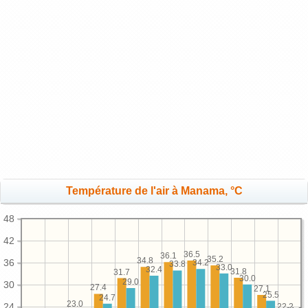
Température de l'air à Manama, °C
48
42
36.5
36.1
35.2
34.8
36
34.2
33.8
33.0
32.4
31.8
31.7
30.0
29.0
30
27.4
27.1
25.5
24.7
23.0
24
22.2