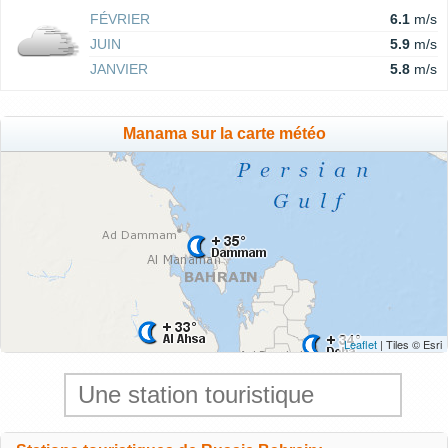
FÉVRIER
6.1
m/s
JUIN
5.9
m/s
JANVIER
5.8
m/s
Manama sur la carte météo
Leaflet
| Tiles © Esri