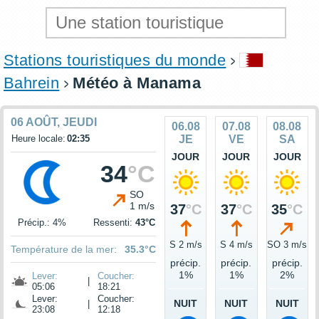
Stations touristiques du monde
Bahrein
Météo à Manama
06 AOÛT, JEUDI
06.08
07.08
08.08
Heure locale:
02:35
JE
VE
SA
JOUR
JOUR
JOUR
34
°C
SO
1 m/s
37
°C
37
°C
35
°C
Précip.: 4%
Ressenti:
43°C
S 2 m/s
S 4 m/s
SO 3 m/s
Température de la mer:
35.3°C
précip.
précip.
précip.
1%
1%
2%
Lever:
Coucher:
|
05:06
18:21
Lever:
Coucher:
NUIT
NUIT
NUIT
|
23:08
12:18