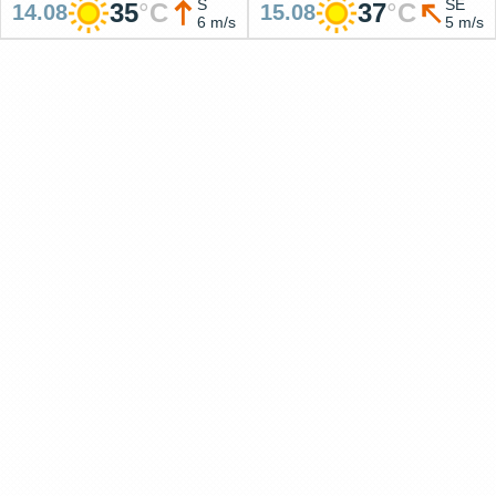
S
SE
35
°
C
37
°
C
14.08
15.08
6 m/s
5 m/s