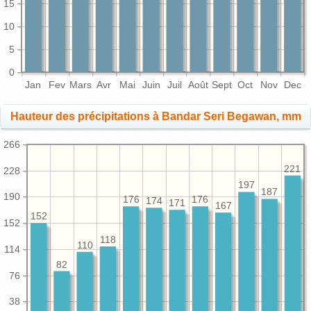
15
10
5
0
Jan
Fev
Mars
Avr
Mai
Juin
Juil
Août
Sept
Oct
Nov
Dec
Hauteur des précipitations à Bandar Seri Begawan, mm
266
221
228
197
187
190
176
176
174
171
167
152
152
118
110
114
82
76
38