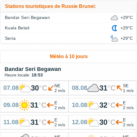
Stations touristiques de Russie Brunei:
Bandar Seri Begawan
+29°C
Kuala Belait
+29°C
Seria
+29°C
Météo à 10 jours
Bandar Seri Begawan
Heure locale:
18:53
NE
SE
30
°
C
31
°
C
07.08
08.08
2 m/s
1 m/s
E
E
31
°
C
32
°
C
09.08
10.08
2 m/s
2 m/s
E
E
31
°
C
30
°
C
11.08
12.08
2 m/s
2 m/s
NE
NE