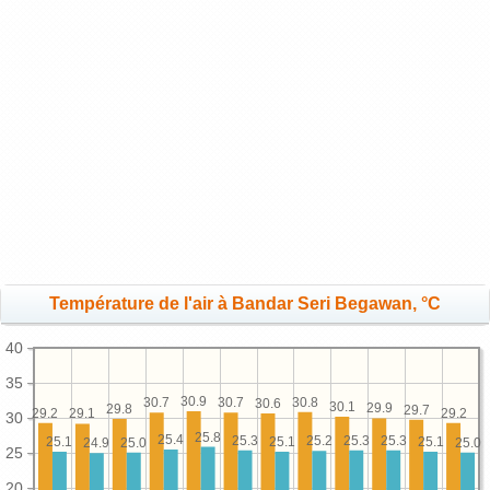
Température de l'air à Bandar Seri Begawan, °C
40
35
30.9
30.8
30.7
30.7
30.6
30.1
29.9
29.8
29.7
29.2
29.2
29.1
30
25.8
25.4
25.3
25.3
25.3
25.2
25.1
25.1
25.1
25.0
25.0
24.9
25
20