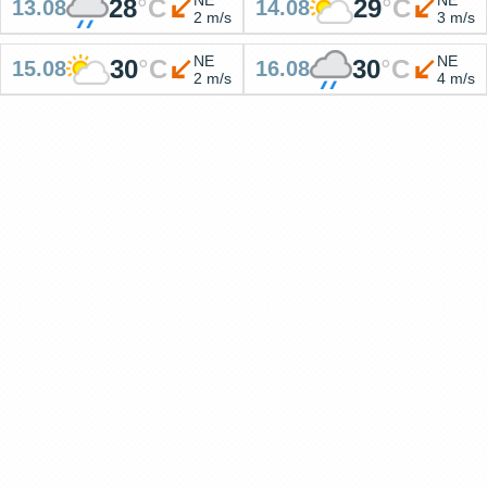
28
°
C
29
°
C
13.08
14.08
2 m/s
3 m/s
NE
NE
30
°
C
30
°
C
15.08
16.08
2 m/s
4 m/s