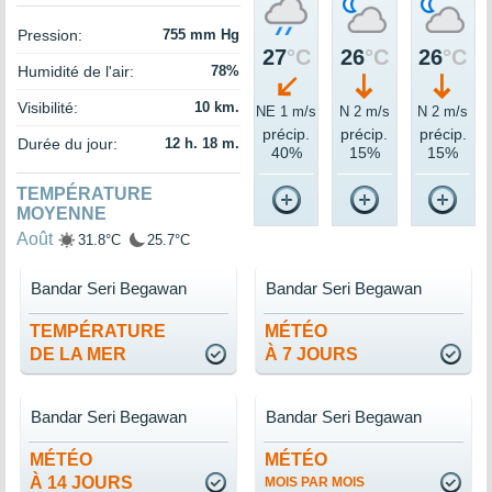
Pression:
755 mm Hg
27
°C
26
°C
26
°C
Humidité de l'air:
78%
Visibilité:
10 km.
NE 1 m/s
N 2 m/s
N 2 m/s
précip.
précip.
précip.
Durée du jour:
12 h. 18 m.
40%
15%
15%
TEMPÉRATURE
MOYENNE
Août
31.8°C
25.7°C
Bandar Seri Begawan
Bandar Seri Begawan
TEMPÉRATURE
MÉTÉO
DE LA MER
À 7 JOURS
Bandar Seri Begawan
Bandar Seri Begawan
MÉTÉO
MÉTÉO
À 14 JOURS
MOIS PAR MOIS