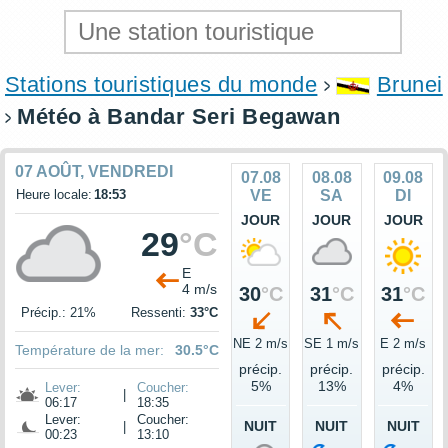
Stations touristiques du monde
Brunei
Météo à Bandar Seri Begawan
07 AOÛT, VENDREDI
07.08
08.08
09.08
Heure locale:
18:53
VE
SA
DI
JOUR
JOUR
JOUR
29
°C
E
4 m/s
30
°C
31
°C
31
°C
Précip.: 21%
Ressenti:
33°C
NE 2 m/s
SE 1 m/s
E 2 m/s
Température de la mer:
30.5°C
précip.
précip.
précip.
5%
13%
4%
Lever:
Coucher:
|
06:17
18:35
Lever:
Coucher:
NUIT
NUIT
NUIT
|
00:23
13:10