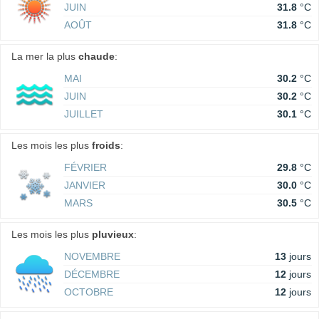
JUIN
31.8
°C
AOÛT
31.8
°C
La mer la plus
chaude
:
MAI
30.2
°C
JUIN
30.2
°C
JUILLET
30.1
°C
Les mois les plus
froids
:
FÉVRIER
29.8
°C
JANVIER
30.0
°C
MARS
30.5
°C
Les mois les plus
pluvieux
:
NOVEMBRE
13
jours
DÉCEMBRE
12
jours
OCTOBRE
12
jours