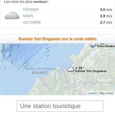
Les mois les plus
venteux
:
FÉVRIER
3.0
m/s
MARS
2.8
m/s
OCTOBRE
2.7
m/s
Bandar Seri Begawan sur la carte météo
Leaflet
| Tiles © Esri