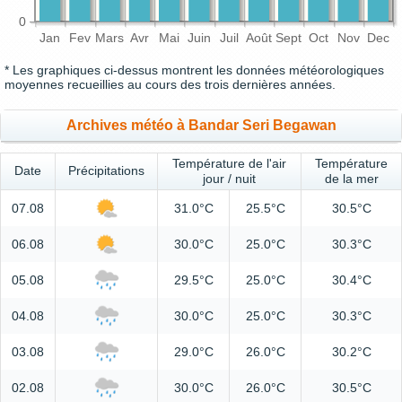
0
Jan
Fev
Mars
Avr
Mai
Juin
Juil
Août
Sept
Oct
Nov
Dec
* Les graphiques ci-dessus montrent les données météorologiques
moyennes recueillies au cours des trois dernières années.
Archives météo à Bandar Seri Begawan
Température de l'air
Température
Date
Précipitations
jour / nuit
de la mer
07.08
31.0°C
25.5°C
30.5°C
06.08
30.0°C
25.0°C
30.3°C
05.08
29.5°C
25.0°C
30.4°C
04.08
30.0°C
25.0°C
30.3°C
03.08
29.0°C
26.0°C
30.2°C
02.08
30.0°C
26.0°C
30.5°C