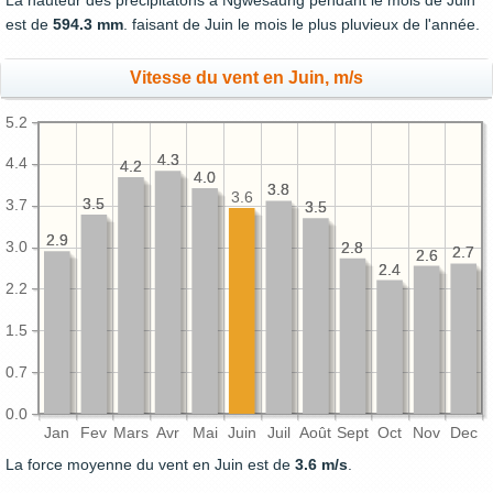
La hauteur des précipitatons à Ngwesaung pendant le mois de Juin
est de
594.3 mm
. faisant de Juin le mois le plus pluvieux de l'année.
Vitesse du vent en Juin, m/s
5.2
4.3
4.3
4.4
4.2
4.2
4.0
4.0
3.8
3.8
3.6
3.5
3.5
3.7
3.5
3.5
2.9
2.9
3.0
2.8
2.8
2.7
2.7
2.6
2.6
2.4
2.4
2.2
1.5
0.7
0.0
Jan
Fev
Mars
Avr
Mai
Juin
Juil
Août
Sept
Oct
Nov
Dec
La force moyenne du vent en Juin est de
3.6 m/s
.