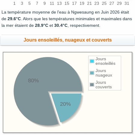
1
3
5
7
9
11
13
15
17
19
21
23
25
27
29
31
La température moyenne de l'eau à Ngwesaung en Juin 2026 était
de
29.6°C
. Alors que les températures minimales et maximales dans
la mer étaient de
28.9°C
et
30.4°C
, respectivement.
Jours ensoleillés, nuageux et couverts
Jours
ensoleillés
Jours
nuageux
80%
Jours
couverts
20%