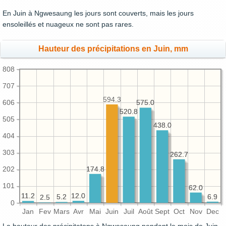
En Juin à Ngwesaung les jours sont couverts, mais les jours
ensoleillés et nuageux ne sont pas rares.
Hauteur des précipitations en Juin, mm
808
707
594.3
606
575.0
575.0
520.8
520.8
505
438.0
438.0
404
303
262.7
262.7
174.8
174.8
202
101
62.0
62.0
12.0
12.0
11.2
11.2
6.9
6.9
5.2
5.2
2.5
2.5
0
Jan
Fev
Mars
Avr
Mai
Juin
Juil
Août
Sept
Oct
Nov
Dec