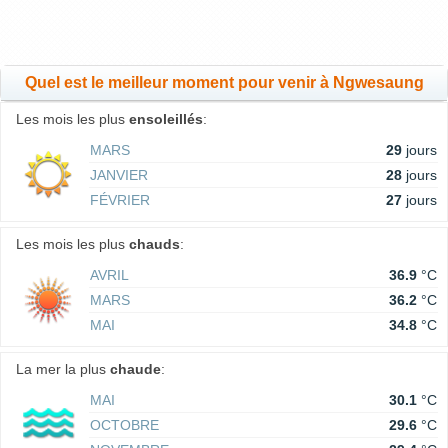
Quel est le meilleur moment pour venir à Ngwesaung
Les mois les plus
ensoleillés
:
MARS
29
jours
JANVIER
28
jours
FÉVRIER
27
jours
Les mois les plus
chauds
:
AVRIL
36.9
°C
MARS
36.2
°C
MAI
34.8
°C
La mer la plus
chaude
:
MAI
30.1
°C
OCTOBRE
29.6
°C