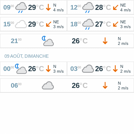
N
NE
29
°
C
28
°
C
09
12
00
00
4 m/s
4 m/s
NE
NE
29
°
C
27
°
C
15
18
00
00
3 m/s
3 m/s
N
26
°
C
21
00
2 m/s
09 AOÛT, DIMANCHE
N
N
26
°
C
26
°
C
00
03
00
00
3 m/s
2 m/s
N
26
°
C
06
00
2 m/s