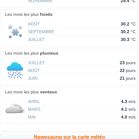
NOVEMBRE
29.4
°C
Les mois les plus
froids
:
AOÛT
30.2
°C
SEPTEMBRE
30.2
°C
JUILLET
30.3
°C
Les mois les plus
pluvieux
:
JUILLET
23
jours
AOÛT
22
jours
JUIN
21
jours
Les mois les plus
venteux
:
AVRIL
4.3
m/s
MARS
4.1
m/s
MAI
4.0
m/s
Ngwesaung sur la carte météo