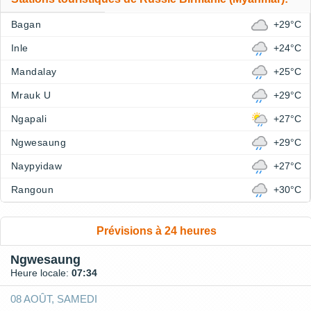
Bagan
+29°C
Inle
+24°C
Mandalay
+25°C
Mrauk U
+29°C
Ngapali
+27°C
Ngwesaung
+29°C
Naypyidaw
+27°C
Rangoun
+30°C
Prévisions à 24 heures
Ngwesaung
Heure locale:
07:34
08 AOÛT, SAMEDI