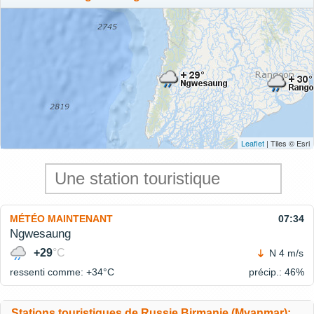
Leaflet
| Tiles © Esri
MÉTÉO MAINTENANT
07:34
Ngwesaung
+29
°C
N 4 m/s
ressenti comme: +34°
C
précip.: 46%
Stations touristiques de Russie Birmanie (Myanmar):