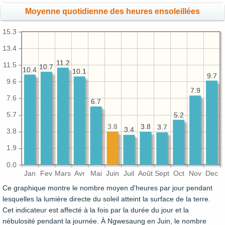
Moyenne quotidienne des heures ensoleillées
15.3
13.4
11.2
11.2
11.5
10.7
10.7
10.4
10.4
10.1
10.1
9.7
9.7
9.6
7.9
7.9
7.6
6.7
6.7
5.7
5.2
5.2
3.8
3.8
3.8
3.7
3.7
3.4
3.4
3.8
1.9
0.0
Jan
Fev
Mars
Avr
Mai
Juin
Juil
Août
Sept
Oct
Nov
Dec
Ce graphique montre le nombre moyen d'heures par jour pendant
lesquelles la lumière directe du soleil atteint la surface de la terre.
Cet indicateur est affecté à la fois par la durée du jour et la
nébulosité pendant la journée. À Ngwesaung en Juin, le nombre