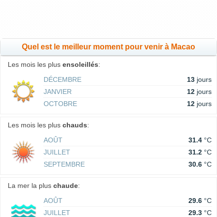
Quel est le meilleur moment pour venir à Macao
Les mois les plus
ensoleillés
:
DÉCEMBRE
13
jours
JANVIER
12
jours
OCTOBRE
12
jours
Les mois les plus
chauds
:
AOÛT
31.4
°C
JUILLET
31.2
°C
SEPTEMBRE
30.6
°C
La mer la plus
chaude
:
AOÛT
29.6
°C
JUILLET
29.3
°C