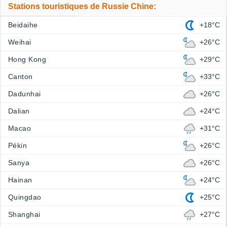
Stations touristiques de Russie Chine:
Beidaihe
+18°C
Weihai
+26°C
Hong Kong
+29°C
Canton
+33°C
Dadunhai
+26°C
Dalian
+24°C
Macao
+31°C
Pékin
+26°C
Sanya
+26°C
Hainan
+24°C
Quingdao
+25°C
Shanghai
+27°C