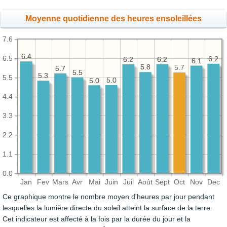
Moyenne quotidienne des heures ensoleillées
7.6
6.4
6.4
6.5
6.2
6.2
6.2
6.2
6.2
6.2
6.1
6.1
5.8
5.8
5.7
5.7
5.7
5.5
5.5
5.3
5.3
5.5
5.0
5.0
5.0
5.0
4.4
3.3
2.2
1.1
0.0
Jan
Fev
Mars
Avr
Mai
Juin
Juil
Août
Sept
Oct
Nov
Dec
Ce graphique montre le nombre moyen d'heures par jour pendant
lesquelles la lumière directe du soleil atteint la surface de la terre.
Cet indicateur est affecté à la fois par la durée du jour et la