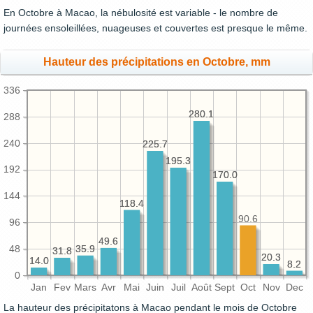
En Octobre à Macao, la nébulosité est variable - le nombre de
journées ensoleillées, nuageuses et couvertes est presque le même.
Hauteur des précipitations en Octobre, mm
336
280.1
280.1
288
240
225.7
225.7
195.3
195.3
192
170.0
170.0
144
118.4
118.4
90.6
96
49.6
49.6
48
35.9
35.9
31.8
31.8
20.3
20.3
14.0
14.0
8.2
8.2
0
Jan
Fev
Mars
Avr
Mai
Juin
Juil
Août
Sept
Oct
Nov
Dec
La hauteur des précipitatons à Macao pendant le mois de Octobre