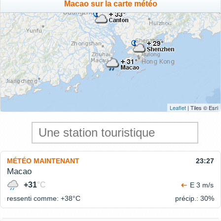
Macao sur la carte météo
Leaflet
| Tiles © Esri
MÉTÉO MAINTENANT
23:27
Macao
+31
°C
E 3 m/s
ressenti comme: +38°
C
précip.: 30%