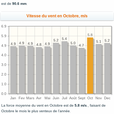
est de
90.6 mm
.
Vitesse du vent en Octobre, m/s
6.9
5.8
5.9
5.4
5.4
5.2
5.2
5.2
5.2
5.1
5.1
5.0
5.0
4.9
4.9
4.9
4.9
4.9
4.9
4.9
4.9
4.8
4.8
4.7
4.7
4.9
4.0
3.0
2.0
1.0
0.0
Jan
Fev
Mars
Avr
Mai
Juin
Juil
Août
Sept
Oct
Nov
Dec
La force moyenne du vent en Octobre est de
5.8 m/s
., faisant de
Octobre le mois le plus venteux de l’année.