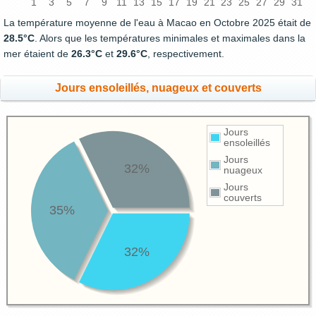
1
3
5
7
9
11
13
15
17
19
21
23
25
27
29
31
La température moyenne de l'eau à Macao en Octobre 2025 était de
28.5°C
. Alors que les températures minimales et maximales dans la
mer étaient de
26.3°C
et
29.6°C
, respectivement.
Jours ensoleillés, nuageux et couverts
Jours
ensoleillés
Jours
32%
nuageux
Jours
couverts
35%
32%