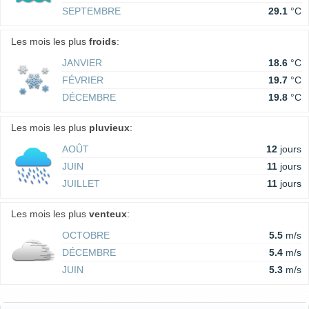
SEPTEMBRE
29.1
°C
Les mois les plus
froids
:
JANVIER
18.6
°C
FÉVRIER
19.7
°C
DÉCEMBRE
19.8
°C
Les mois les plus
pluvieux
:
AOÛT
12
jours
JUIN
11
jours
JUILLET
11
jours
Les mois les plus
venteux
:
OCTOBRE
5.5
m/s
DÉCEMBRE
5.4
m/s
JUIN
5.3
m/s