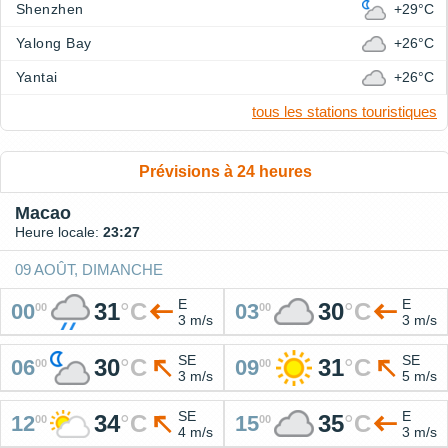
Shenzhen
+29°C
Yalong Bay
+26°C
Yantai
+26°C
tous les stations touristiques
Prévisions à 24 heures
Macao
Heure locale:
23:27
09 AOÛT, DIMANCHE
E
E
31
°
C
30
°
C
00
03
00
00
3 m/s
3 m/s
SE
SE
30
°
C
31
°
C
06
09
00
00
3 m/s
5 m/s
SE
E
34
°
C
35
°
C
12
15
00
00
4 m/s
3 m/s