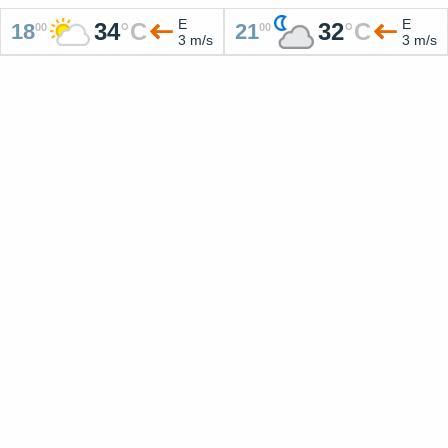
E
E
34
°
C
32
°
C
18
21
00
00
3 m/s
3 m/s