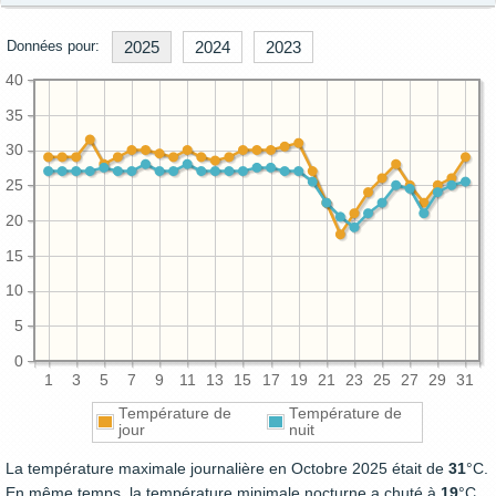
Données pour:
2025
2024
2023
40
35
30
25
20
15
10
5
0
1
3
5
7
9
11
13
15
17
19
21
23
25
27
29
31
Température de
Température de
jour
nuit
La température maximale journalière en Octobre 2025 était de
31
°C.
En même temps, la température minimale nocturne a chuté à
19
°C.