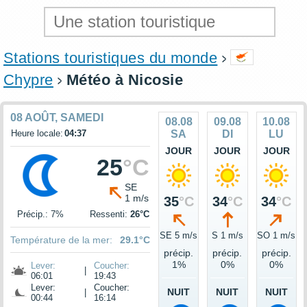
Stations touristiques du monde
Chypre
Météo à Nicosie
08 AOÛT, SAMEDI
08.08
09.08
10.08
Heure locale:
04:37
SA
DI
LU
JOUR
JOUR
JOUR
25
°C
SE
1 m/s
35
°C
34
°C
34
°C
Précip.: 7%
Ressenti:
26°C
SE 5 m/s
S 1 m/s
SO 1 m/s
Température de la mer:
29.1°C
précip.
précip.
précip.
1%
0%
0%
Lever:
Coucher:
|
06:01
19:43
Lever:
Coucher:
NUIT
NUIT
NUIT
|
00:44
16:14