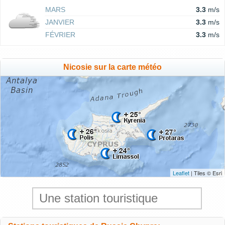
MARS
3.3
m/s
JANVIER
3.3
m/s
FÉVRIER
3.3
m/s
Nicosie sur la carte météo
Leaflet
| Tiles © Esri