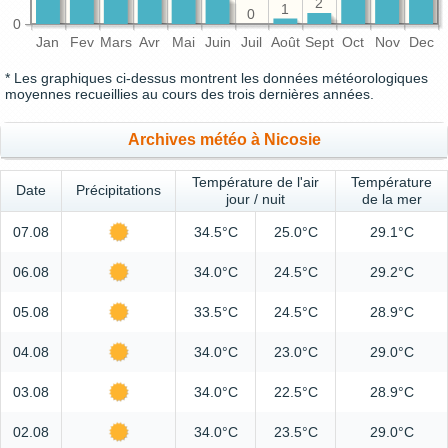
2
1
0
0
Jan
Fev
Mars
Avr
Mai
Juin
Juil
Août
Sept
Oct
Nov
Dec
* Les graphiques ci-dessus montrent les données météorologiques
moyennes recueillies au cours des trois dernières années.
Archives météo à Nicosie
Température de l'air
Température
Date
Précipitations
jour / nuit
de la mer
07.08
34.5°C
25.0°C
29.1°C
06.08
34.0°C
24.5°C
29.2°C
05.08
33.5°C
24.5°C
28.9°C
04.08
34.0°C
23.0°C
29.0°C
03.08
34.0°C
22.5°C
28.9°C
02.08
34.0°C
23.5°C
29.0°C