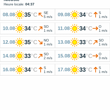
Heure locale:
04:37
SE
S
35
°
C
34
°
C
08.08
09.08
5 m/s
1 m/s
SO
O
34
°
C
34
°
C
10.08
11.08
1 m/s
1 m/s
NO
SO
35
°
C
33
°
C
12.08
13.08
1 m/s
1 m/s
SO
O
33
°
C
34
°
C
14.08
15.08
2 m/s
3 m/s
S
S
34
°
C
33
°
C
16.08
17.08
1 m/s
1 m/s