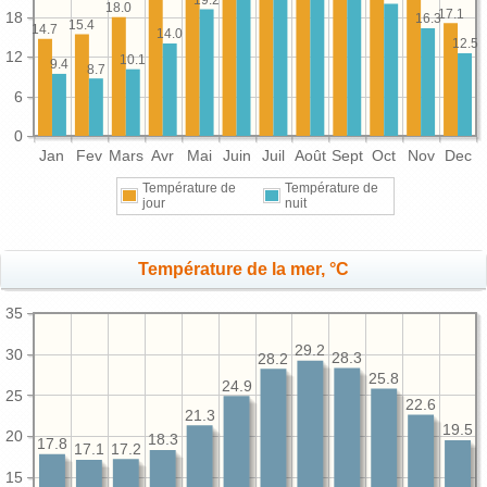
18.0
17.1
18
16.3
15.4
14.7
14.0
12.5
12
10.1
9.4
8.7
6
0
Jan
Fev
Mars
Avr
Mai
Juin
Juil
Août
Sept
Oct
Nov
Dec
Température de
Température de
jour
nuit
Température de la mer, °C
35
29.2
30
28.3
28.2
25.8
24.9
25
22.6
21.3
19.5
20
18.3
17.8
17.2
17.1
15