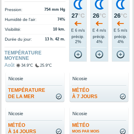
Pression:
754 mm Hg
27
°C
26
°C
26
°C
Humidité de l'air:
74%
Visibilité:
10 km.
E 6 m/s
E 4 m/s
E 5 m/s
précip.
précip.
précip.
Durée du jour:
13 h. 42 m.
2%
4%
4%
TEMPÉRATURE
MOYENNE
Août
34.9°C
25.9°C
Nicosie
Nicosie
TEMPÉRATURE
MÉTÉO
DE LA MER
À 7 JOURS
Nicosie
Nicosie
MÉTÉO
MÉTÉO
À 14 JOURS
MOIS PAR MOIS