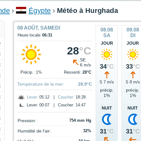
onde
Égypte
Météo à Hurghada
08 AOÛT, SAMEDI
08.08
09.08
Heure locale:
06:31
SA
DI
JOUR
JOUR
28
°C
C
SE
C
6 m/s
34
°C
33
°C
Précip.: 1%
Ressenti:
28°C
C
S 7 m/s
S 8 m/s
Température de la mer:
28.9°C
C
précip.
précip.
1%
1%
C
Lever:
05:12
|
Coucher:
18:28
Lever: 00:07
|
Coucher: 14:47
C
NUIT
NUIT
C
Pression:
754 mm Hg
C
31
°C
31
°C
Humidité de l'air:
32%
C