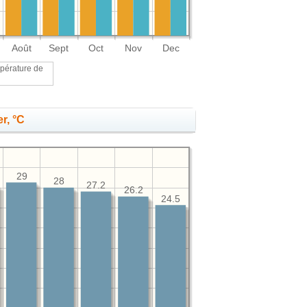
Août
Sept
Oct
Nov
Dec
pérature de
r, °C
29
28
27.2
26.2
24.5