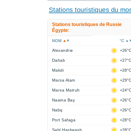
RECHERCHER UN HÔTEL
Stations touristiques du m
Stations touristiques de Russie
Égypte:
NOM
°C
Alexandrie
+26°
Dahab
+27°
Makdi
+28°
Marsa Alam
+29°
Marsa Matruh
+24°
Naama Bay
+26°
Nabq
+26°
Port Safaga
+28°
Sahl Hasheesh
+28°