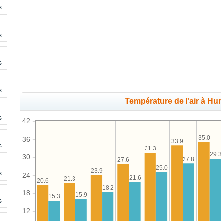
s
s
s
s
Température de l'air à Hu
s
42
35.0
36
33.9
s
31.3
29.
30
27.8
27.6
25.0
23.9
s
24
21.6
21.3
20.6
18.2
18
15.9
15.3
s
12