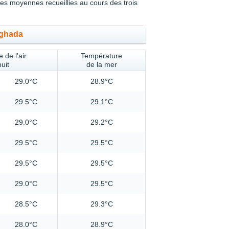
s moyennes recueillies au cours des trois
rghada
 de l'air
Température
nuit
de la mer
29.0°C
28.9°C
29.5°C
29.1°C
29.0°C
29.2°C
29.5°C
29.5°C
29.5°C
29.5°C
29.0°C
29.5°C
28.5°C
29.3°C
28.0°C
28.9°C