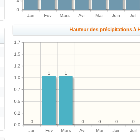
4
0
Jan
Fev
Mars
Avr
Mai
Juin
Juil
Hauteur des précipitations à
1.7
1.5
1.2
1
1
1.0
0.7
0.5
0.2
0
0
0
0
0
0.0
Jan
Fev
Mars
Avr
Mai
Juin
Juil