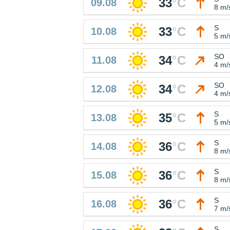
33
°
C
09.08
8 m/
S
33
°
C
10.08
5 m/
SO
34
°
C
11.08
4 m/
SO
34
°
C
12.08
4 m/
S
35
°
C
13.08
5 m/
S
36
°
C
14.08
8 m/
S
36
°
C
15.08
8 m/
S
36
°
C
16.08
7 m/
S