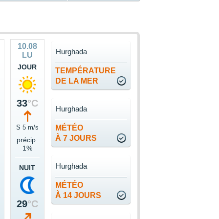
10.08
Hurghada
LU
JOUR
TEMPÉRATURE
DE LA MER
33
°C
Hurghada
S 5 m/s
MÉTÉO
À 7 JOURS
précip.
1%
Hurghada
NUIT
MÉTÉO
À 14 JOURS
29
°C