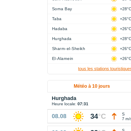
Soma Bay
+28°
Taba
+26°
Hadaba
+26°
Hurghada
+28°
Sharm-el-Sheikh
+26°
El-Alamein
+26°
tous les stations touristique
Météo à 10 jours
Hurghada
Heure locale:
07:31
S
34
°
C
08.08
7 m/
S