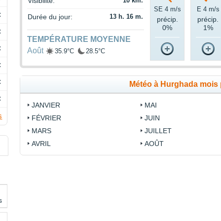
Visibilité:
10 km.
SE 4 m/s
E 4 m/s
C
Durée du jour:
13 h. 16 m.
précip.
précip.
0%
1%
C
TEMPÉRATURE MOYENNE
C
Août
35.9°C
28.5°C
C
C
Météo à Hurghada mois 
C
JANVIER
MAI
s
FÉVRIER
JUIN
MARS
JUILLET
AVRIL
AOÛT
s