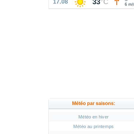
33
°
C
17.08
6 m/
Météo par saisons:
Météo en hiver
Météo au printemps