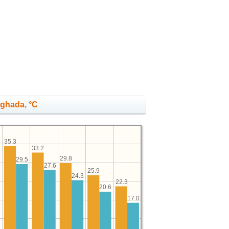
rghada, °C
35.3
33.2
29.8
29.5
3
27.6
25.9
24.3
22.3
20.6
17.0