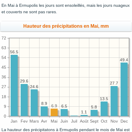
En Mai à Ermupolis les jours sont ensoleillés, mais les jours nuageux
et couverts ne sont pas rares.
Hauteur des précipitations en Mai, mm
72
63
56.5
56.5
54
49.4
49.4
45
36
29.6
29.6
27.7
27.7
24.6
24.6
27
18
13.5
13.5
8.9
8.9
6.9
6.5
6.5
9
5.8
5.8
1.1
1.1
0
Jan
Fev
Mars
Avr
Mai
Juin
Juil
Août
Sept
Oct
Nov
Dec
La hauteur des précipitatons à Ermupolis pendant le mois de Mai est