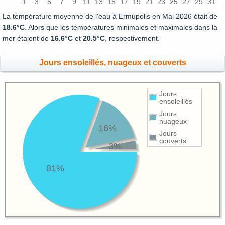
1
3
5
7
9
11
13
15
17
19
21
23
25
27
29
31
La température moyenne de l'eau à Ermupolis en Mai 2026 était de
18.6°C
. Alors que les températures minimales et maximales dans la
mer étaient de
16.6°C
et
20.5°C
, respectivement.
Jours ensoleillés, nuageux et couverts
Jours
ensoleillés
Jours
nuageux
16%
Jours
couverts
3%
81%