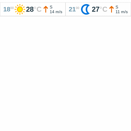
S
S
28
°
C
27
°
C
18
21
00
00
14 m/s
11 m/s