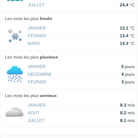
JUILLET
24.4
°C
Les mois les plus
froids
:
JANVIER
13.1
°C
FÉVRIER
13.4
°C
MARS
14.3
°C
Les mois les plus
pluvieux
:
JANVIER
5
jours
DÉCEMBRE
4
jours
FÉVRIER
3
jours
Les mois les plus
venteux
:
JANVIER
8.3
m/s
AOÛT
8.2
m/s
JUILLET
8.1
m/s