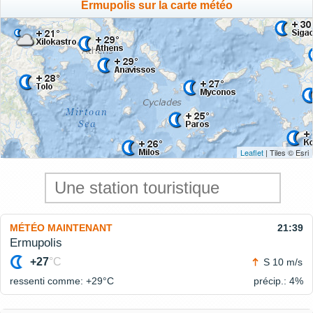
Ermupolis sur la carte météo
Leaflet
| Tiles © Esri
MÉTÉO MAINTENANT
21:39
Ermupolis
+27
°C
S 10 m/s
ressenti comme: +29°
C
précip.: 4%