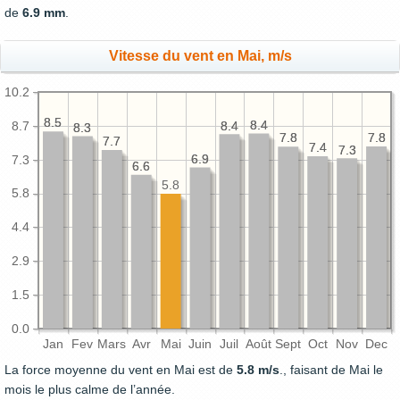
de
6.9 mm
.
Vitesse du vent en Mai, m/s
10.2
8.5
8.5
8.4
8.4
8.4
8.4
8.7
8.3
8.3
7.8
7.8
7.8
7.8
7.7
7.7
7.4
7.4
7.3
7.3
6.9
6.9
7.3
6.6
6.6
5.8
5.8
4.4
2.9
1.5
0.0
Jan
Fev
Mars
Avr
Mai
Juin
Juil
Août
Sept
Oct
Nov
Dec
La force moyenne du vent en Mai est de
5.8 m/s
., faisant de Mai le
mois le plus calme de l’année.