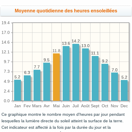
Moyenne quotidienne des heures ensoleillées
19.4
17.0
14.2
14.2
14.6
13.6
13.6
13.0
13.0
11.8
12.1
11.1
11.1
9.5
9.5
9.2
9.2
9.7
7.7
7.7
7.0
7.0
7.3
6.3
6.3
5.2
5.2
5.2
5.2
4.9
2.4
0.0
Jan
Fev
Mars
Avr
Mai
Juin
Juil
Août
Sept
Oct
Nov
Dec
Ce graphique montre le nombre moyen d'heures par jour pendant
lesquelles la lumière directe du soleil atteint la surface de la terre.
Cet indicateur est affecté à la fois par la durée du jour et la