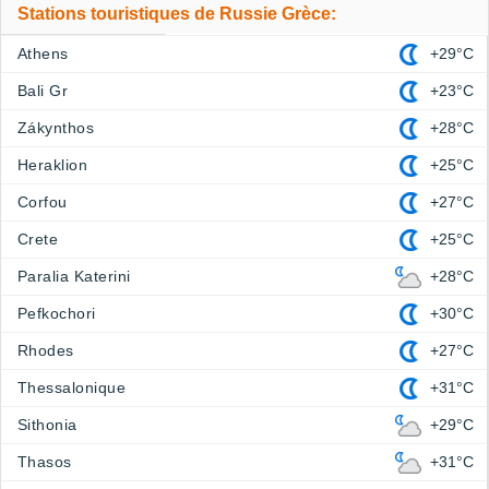
Stations touristiques de Russie Grèce:
Athens
+29°C
Bali Gr
+23°C
Zákynthos
+28°C
Heraklion
+25°C
Corfou
+27°C
Crete
+25°C
Paralia Katerini
+28°C
Pefkochori
+30°C
Rhodes
+27°C
Thessalonique
+31°C
Sithonia
+29°C
Thasos
+31°C