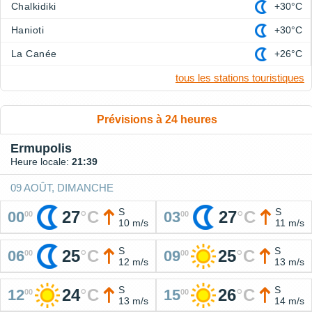
Chalkidiki
+30°C
Hanioti
+30°C
La Canée
+26°C
tous les stations touristiques
Prévisions à 24 heures
Ermupolis
Heure locale:
21:39
09 AOÛT, DIMANCHE
S
S
27
°
C
27
°
C
00
03
00
00
10 m/s
11 m/s
S
S
25
°
C
25
°
C
06
09
00
00
12 m/s
13 m/s
S
S
24
°
C
26
°
C
12
15
00
00
13 m/s
14 m/s