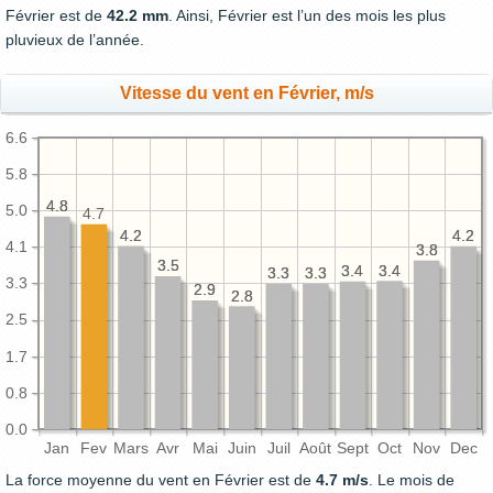
Février est de
42.2 mm
. Ainsi, Février est l’un des mois les plus
pluvieux de l’année.
Vitesse du vent en Février, m/s
6.6
5.8
4.8
4.8
5.0
4.7
4.2
4.2
4.2
4.2
4.1
3.8
3.8
3.5
3.5
3.4
3.4
3.4
3.4
3.3
3.3
3.3
3.3
3.3
2.9
2.9
2.8
2.8
2.5
1.7
0.8
0.0
Jan
Fev
Mars
Avr
Mai
Juin
Juil
Août
Sept
Oct
Nov
Dec
La force moyenne du vent en Février est de
4.7 m/s
. Le mois de