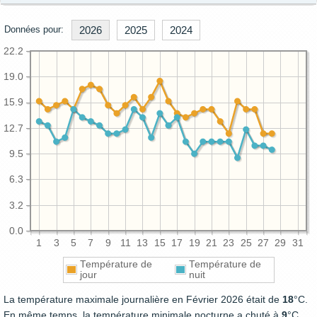
Données pour:
2026
2025
2024
22.2
19.0
15.9
12.7
9.5
6.3
3.2
0.0
1
3
5
7
9
11
13
15
17
19
21
23
25
27
29
31
Température de
Température de
jour
nuit
La température maximale journalière en Février 2026 était de
18
°C.
En même temps, la température minimale nocturne a chuté à
9
°C.