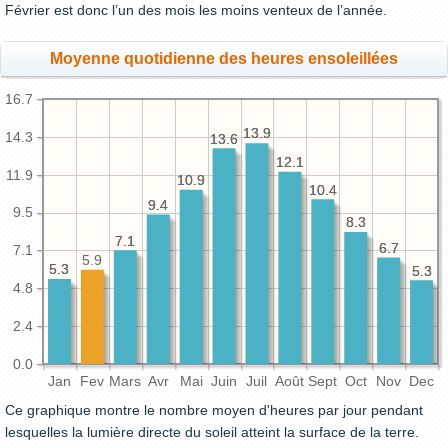
Février est donc l’un des mois les moins venteux de l’année.
Moyenne quotidienne des heures ensoleillées
16.7
13.9
13.9
14.3
13.6
13.6
12.1
12.1
11.9
10.9
10.9
10.4
10.4
9.4
9.4
9.5
8.3
8.3
7.1
7.1
6.7
6.7
7.1
5.9
5.3
5.3
5.3
5.3
4.8
2.4
0.0
Jan
Fev
Mars
Avr
Mai
Juin
Juil
Août
Sept
Oct
Nov
Dec
Ce graphique montre le nombre moyen d'heures par jour pendant
lesquelles la lumière directe du soleil atteint la surface de la terre.