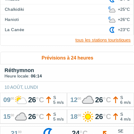
Chalkidiki
+25°C
Hanioti
+26°C
La Canée
+23°C
tous les stations touristiques
Prévisions à 24 heures
Réthymnon
Heure locale:
06:14
10 AOÛT, LUNDI
S
S
26
°
C
26
°
C
09
12
00
00
5 m/s
6 m/s
S
S
26
°
C
26
°
C
15
18
00
00
5 m/s
4 m/s
SE
24
°
C
21
00