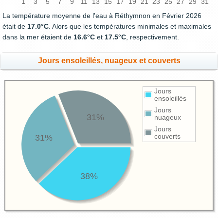
1
3
5
7
9
11
13
15
17
19
21
23
25
27
29
31
La température moyenne de l'eau à Réthymnon en Février 2026
était de
17.0°C
. Alors que les températures minimales et maximales
dans la mer étaient de
16.6°C
et
17.5°C
, respectivement.
Jours ensoleillés, nuageux et couverts
Jours
ensoleillés
Jours
31%
nuageux
Jours
31%
couverts
38%