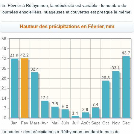
En Février à Réthymnon, la nébulosité est variable - le nombre de
journées ensoleillées, nuageuses et couvertes est presque le même.
Hauteur des précipitations en Février, mm
56
49
43.7
43.7
42.2
41.9
41.9
42
33.1
33.1
35
32.4
32.4
26.3
26.3
28
21
12.1
12.1
14
7.8
7.8
7.4
7.4
6.0
6.0
7
3.9
3.9
1.4
1.4
0
Jan
Fev
Mars
Avr
Mai
Juin
Juil
Août
Sept
Oct
Nov
Dec
La hauteur des précipitatons à Réthymnon pendant le mois de