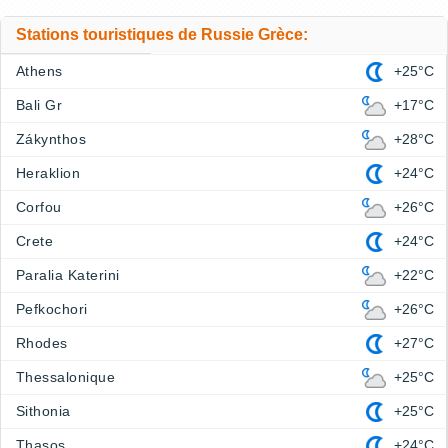
Stations touristiques de Russie Grèce:
Athens
+25°C
Bali Gr
+17°C
Zákynthos
+28°C
Heraklion
+24°C
Corfou
+26°C
Crete
+24°C
Paralia Katerini
+22°C
Pefkochori
+26°C
Rhodes
+27°C
Thessalonique
+25°C
Sithonia
+25°C
Thasos
+24°C