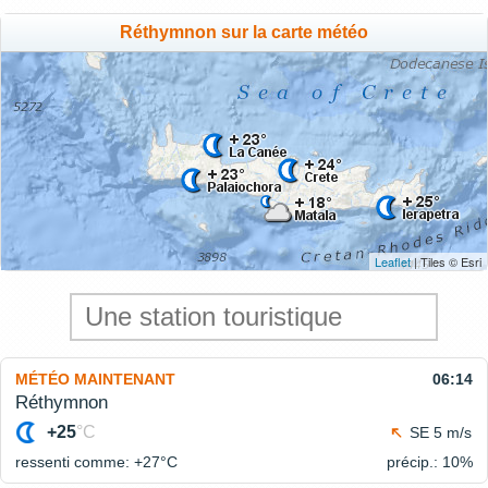
Réthymnon sur la carte météo
Leaflet
| Tiles © Esri
MÉTÉO MAINTENANT
06:14
Réthymnon
+25
°C
SE 5 m/s
ressenti comme: +27°
C
précip.: 10%