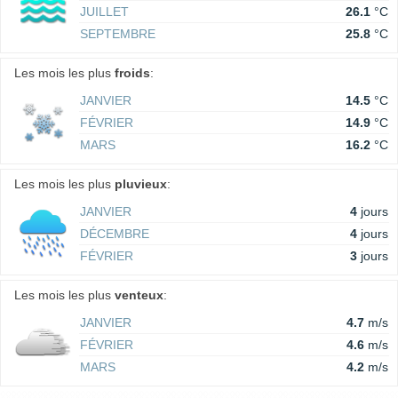
JUILLET
26.1
°C
SEPTEMBRE
25.8
°C
Les mois les plus
froids
:
JANVIER
14.5
°C
FÉVRIER
14.9
°C
MARS
16.2
°C
Les mois les plus
pluvieux
:
JANVIER
4
jours
DÉCEMBRE
4
jours
FÉVRIER
3
jours
Les mois les plus
venteux
:
JANVIER
4.7
m/s
FÉVRIER
4.6
m/s
MARS
4.2
m/s