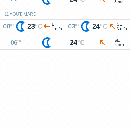
3 m/s
11 AOÛT, MARDI
E
SE
23
°
C
24
°
C
00
03
00
00
1 m/s
3 m/s
SE
24
°
C
06
00
3 m/s