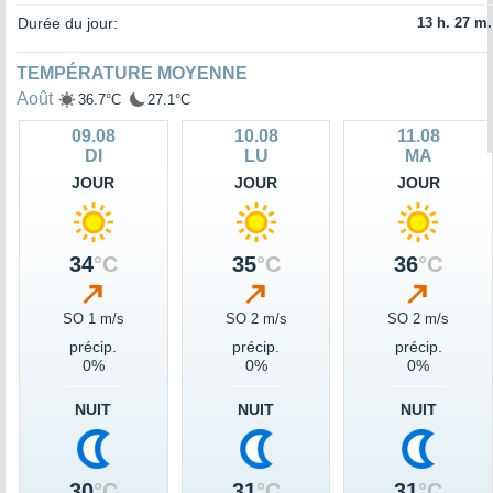
Durée du jour:
13 h. 27 m.
TEMPÉRATURE MOYENNE
Août
36.7°C
27.1°C
09.08
10.08
11.08
DI
LU
MA
JOUR
JOUR
JOUR
34
°C
35
°C
36
°C
SO 1 m/s
SO 2 m/s
SO 2 m/s
précip.
précip.
précip.
0%
0%
0%
NUIT
NUIT
NUIT
30
°C
31
°C
31
°C