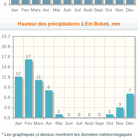
0
Jan
Fev
Mars
Avr
Mai
Juin
Juil
Août
Sept
Oct
Nov
Dec
Hauteur des précipitations à Ein Bokek, mm
23.7
20.8
17
17.8
14.8
12
11.9
11
8.9
8
7
5.9
3
3.0
1
1
0
0
0
0
0.0
Jan
Fev
Mars
Avr
Mai
Juin
Juil
Août
Sept
Oct
Nov
Dec
* Les graphiques ci-dessus montrent les données météorologiques