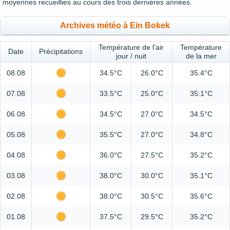
moyennes recueillies au cours des trois dernières années.
Archives météo à Ein Bokek
Température de l'air
Température
Date
Précipitations
jour / nuit
de la mer
08.08
34.5°C
26.0°C
35.4°C
07.08
33.5°C
25.0°C
35.1°C
06.08
34.5°C
27.0°C
34.5°C
05.08
35.5°C
27.0°C
34.8°C
04.08
36.0°C
27.5°C
35.2°C
03.08
38.0°C
30.0°C
35.1°C
02.08
38.0°C
30.5°C
35.6°C
01.08
37.5°C
29.5°C
35.2°C