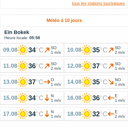
tous les stations touristiques
Météo à 10 jours
Ein Bokek
Heure locale:
05:58
SO
SO
34
°
C
35
°
C
09.08
10.08
1 m/s
2 m/s
SO
SO
36
°
C
37
°
C
11.08
12.08
2 m/s
1 m/s
O
NO
37
°
C
35
°
C
13.08
14.08
1 m/s
1 m/s
N
E
34
°
C
36
°
C
15.08
16.08
1 m/s
1 m/s
N
E
34
°
C
32
°
C
17.08
18.08
1 m/s
2 m/s