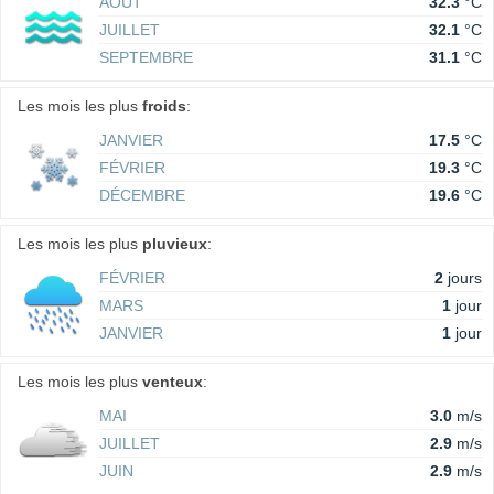
AOÛT
32.3
°C
JUILLET
32.1
°C
SEPTEMBRE
31.1
°C
Les mois les plus
froids
:
JANVIER
17.5
°C
FÉVRIER
19.3
°C
DÉCEMBRE
19.6
°C
Les mois les plus
pluvieux
:
FÉVRIER
2
jours
MARS
1
jour
JANVIER
1
jour
Les mois les plus
venteux
:
MAI
3.0
m/s
JUILLET
2.9
m/s
JUIN
2.9
m/s