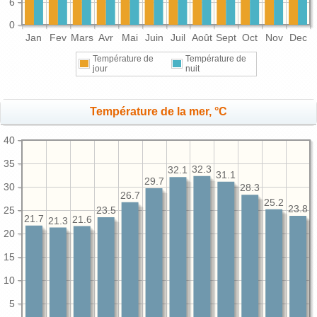
6
0
Jan
Fev
Mars
Avr
Mai
Juin
Juil
Août
Sept
Oct
Nov
Dec
Température de
Température de
jour
nuit
Température de la mer, °C
40
35
32.3
32.1
31.1
29.7
30
28.3
26.7
25.2
23.8
25
23.5
21.7
21.6
21.3
20
15
10
5