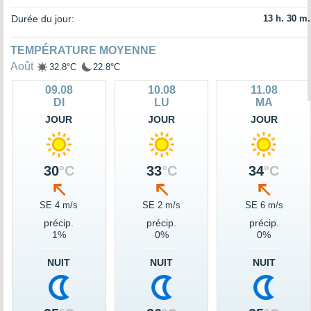
Durée du jour:
13 h. 30 m.
TEMPÉRATURE MOYENNE
Août
32.8°C
22.8°C
09.08
10.08
11.08
DI
LU
MA
JOUR
JOUR
JOUR
30
°C
33
°C
34
°C
SE 4 m/s
SE 2 m/s
SE 6 m/s
précip.
précip.
précip.
1%
0%
0%
NUIT
NUIT
NUIT