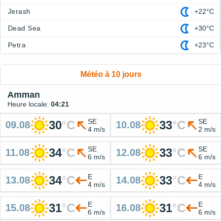
Jerash
+22°C
Dead Sea
+30°C
Petra
+23°C
Météo à 10 jours
Amman
Heure locale:
04:21
SE
SE
30
°
C
33
°
C
09.08
10.08
4 m/s
2 m/s
SE
SE
34
°
C
33
°
C
11.08
12.08
6 m/s
6 m/s
E
E
34
°
C
33
°
C
13.08
14.08
4 m/s
4 m/s
E
E
31
°
C
31
°
C
15.08
16.08
6 m/s
6 m/s