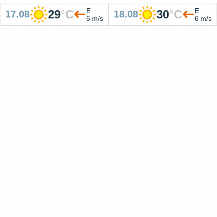
E
E
29
°
C
30
°
C
17.08
18.08
6 m/s
6 m/s