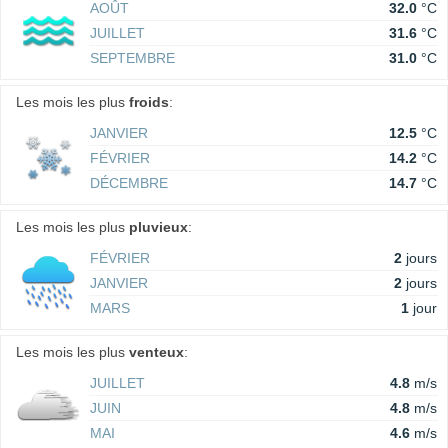
AOÛT
32.0
°C
JUILLET
31.6
°C
SEPTEMBRE
31.0
°C
Les mois les plus
froids
:
JANVIER
12.5
°C
FÉVRIER
14.2
°C
DÉCEMBRE
14.7
°C
Les mois les plus
pluvieux
:
FÉVRIER
2
jours
JANVIER
2
jours
MARS
1
jour
Les mois les plus
venteux
:
JUILLET
4.8
m/s
JUIN
4.8
m/s
MAI
4.6
m/s