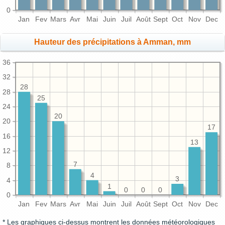
0
Jan
Fev
Mars
Avr
Mai
Juin
Juil
Août
Sept
Oct
Nov
Dec
Hauteur des précipitations à Amman, mm
36
32
28
28
25
24
20
20
17
16
13
12
7
8
4
3
4
1
0
0
0
0
Jan
Fev
Mars
Avr
Mai
Juin
Juil
Août
Sept
Oct
Nov
Dec
* Les graphiques ci-dessus montrent les données météorologiques