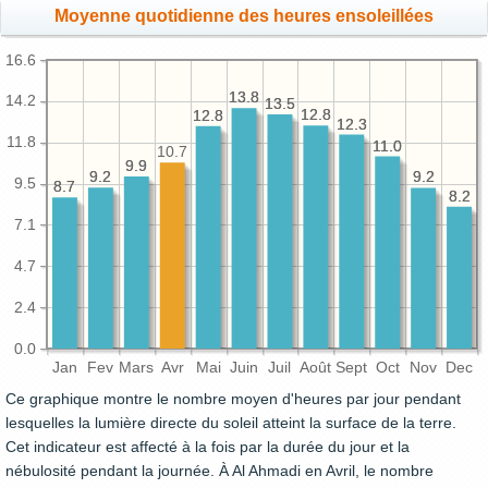
Moyenne quotidienne des heures ensoleillées
16.6
13.8
13.8
14.2
13.5
13.5
12.8
12.8
12.8
12.8
12.3
12.3
11.8
11.0
11.0
10.7
9.9
9.9
9.2
9.2
9.2
9.2
9.5
8.7
8.7
8.2
8.2
7.1
4.7
2.4
0.0
Jan
Fev
Mars
Avr
Mai
Juin
Juil
Août
Sept
Oct
Nov
Dec
Ce graphique montre le nombre moyen d'heures par jour pendant
lesquelles la lumière directe du soleil atteint la surface de la terre.
Cet indicateur est affecté à la fois par la durée du jour et la
nébulosité pendant la journée. À Al Ahmadi en Avril, le nombre