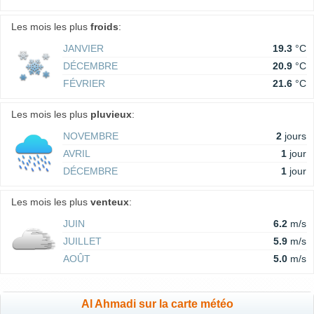
Les mois les plus
froids
:
JANVIER
19.3
°C
DÉCEMBRE
20.9
°C
FÉVRIER
21.6
°C
Les mois les plus
pluvieux
:
NOVEMBRE
2
jours
AVRIL
1
jour
DÉCEMBRE
1
jour
Les mois les plus
venteux
:
JUIN
6.2
m/s
JUILLET
5.9
m/s
AOÛT
5.0
m/s
Al Ahmadi sur la carte météo