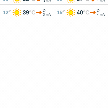
3 m/s
1 m/s
O
O
39
°
C
40
°
C
12
15
00
00
3 m/s
4 m/s