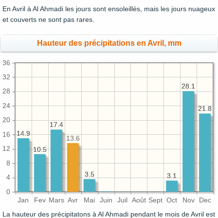
En Avril à Al Ahmadi les jours sont ensoleillés, mais les jours nuageux
et couverts ne sont pas rares.
Hauteur des précipitations en Avril, mm
36
32
28.1
28.1
28
24
21.8
21.8
20
17.4
17.4
14.9
14.9
16
13.6
12
10.5
10.5
8
3.5
3.5
3.1
3.1
4
0
Jan
Fev
Mars
Avr
Mai
Juin
Juil
Août
Sept
Oct
Nov
Dec
La hauteur des précipitatons à Al Ahmadi pendant le mois de Avril est