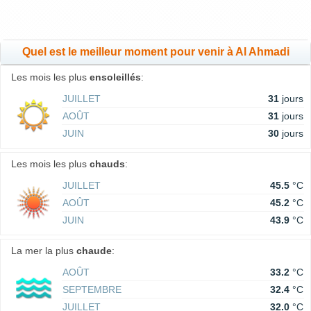
Quel est le meilleur moment pour venir à Al Ahmadi
Les mois les plus
ensoleillés
:
JUILLET
31
jours
AOÛT
31
jours
JUIN
30
jours
Les mois les plus
chauds
:
JUILLET
45.5
°C
AOÛT
45.2
°C
JUIN
43.9
°C
La mer la plus
chaude
:
AOÛT
33.2
°C
SEPTEMBRE
32.4
°C
JUILLET
32.0
°C