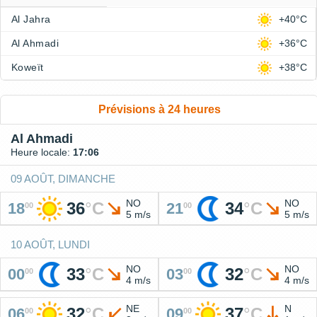
Al Jahra
+40°C
Al Ahmadi
+36°C
Koweït
+38°C
Prévisions à 24 heures
Al Ahmadi
Heure locale:
17:06
09 AOÛT, DIMANCHE
NO
NO
36
°
C
34
°
C
18
21
00
00
5 m/s
5 m/s
10 AOÛT, LUNDI
NO
NO
33
°
C
32
°
C
00
03
00
00
4 m/s
4 m/s
NE
N
32
°
C
37
°
C
06
09
00
00