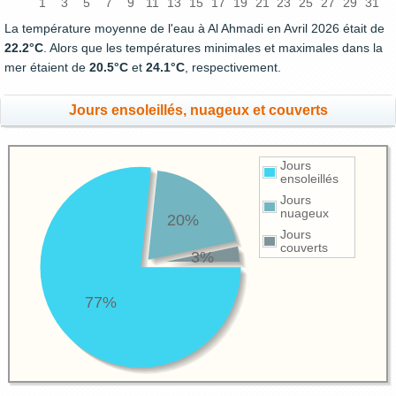
1
3
5
7
9
11
13
15
17
19
21
23
25
27
29
31
La température moyenne de l'eau à Al Ahmadi en Avril 2026 était de
22.2°C
. Alors que les températures minimales et maximales dans la
mer étaient de
20.5°C
et
24.1°C
, respectivement.
Jours ensoleillés, nuageux et couverts
Jours
ensoleillés
Jours
nuageux
20%
Jours
couverts
3%
77%