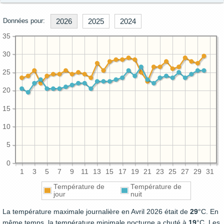
Données pour:
2026
2025
2024
35
30
25
20
15
10
5
0
1
3
5
7
9
11
13
15
17
19
21
23
25
27
29
31
Température de
Température de
jour
nuit
La température maximale journalière en Avril 2026 était de
29
°C. En
même temps, la température minimale nocturne a chuté à
19
°C. Les