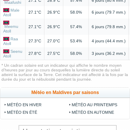
27.1°C
26.9°C
57.4%
6 jours (80.4 mm.)
Maafushi
Male
27.1°C
26.9°C
58.0%
6 jours (79.7 mm.)
Atoll
Meemu
27.1°C
26.9°C
57.4%
6 jours (79.8 mm.)
Atoll
Raa
27.3°C
27.0°C
53.4%
4 jours (44.4 mm.)
Atoll
Seenu
27.8°C
27.5°C
58.0%
3 jours (36.2 mm.)
Atoll
* Un cadran solaire est un indicateur qui affiche le nombre moyen
d’heures par jour au cours desquelles la lumière directe du soleil
atteint la surface de la Terre. Cet indicateur est affecté à la fois par la
durée du jour et la nébulosité pendant la journée.
Météo en Maldives par saisons
MÉTÉO EN HIVER
MÉTÉO AU PRINTEMPS
MÉTÉO EN ÉTÉ
MÉTÉO EN AUTOMNE