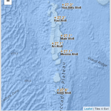
−
Leaflet
| Tiles © Esri