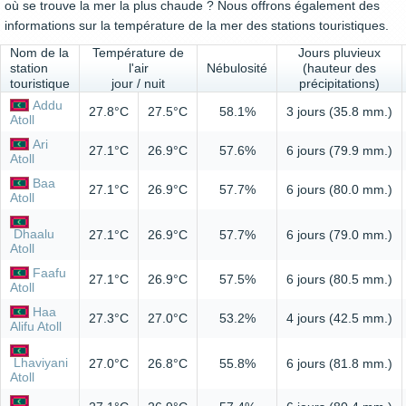
où se trouve la mer la plus chaude ? Nous offrons également des
informations sur la température de la mer des stations touristiques.
Nom de la
Température de
Jours pluvieux
station
l'air
Nébulosité
(hauteur des
touristique
jour / nuit
précipitations)
Addu
27.8°C
27.5°C
58.1%
3 jours (35.8 mm.)
Atoll
Ari
27.1°C
26.9°C
57.6%
6 jours (79.9 mm.)
Atoll
Baa
27.1°C
26.9°C
57.7%
6 jours (80.0 mm.)
Atoll
Dhaalu
27.1°C
26.9°C
57.7%
6 jours (79.0 mm.)
Atoll
Faafu
27.1°C
26.9°C
57.5%
6 jours (80.5 mm.)
Atoll
Haa
27.3°C
27.0°C
53.2%
4 jours (42.5 mm.)
Alifu Atoll
Lhaviyani
27.0°C
26.8°C
55.8%
6 jours (81.8 mm.)
Atoll