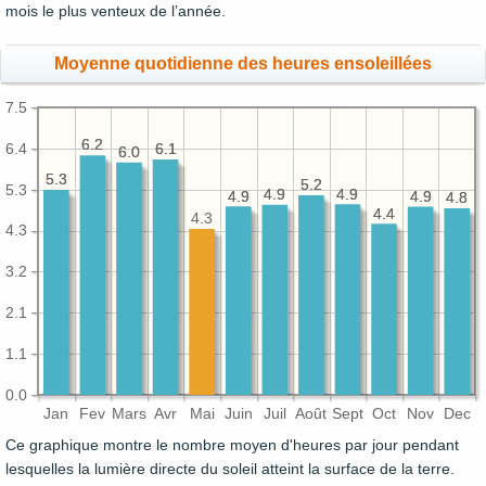
mois le plus venteux de l’année.
Moyenne quotidienne des heures ensoleillées
7.5
6.2
6.2
6.4
6.1
6.1
6.0
6.0
5.3
5.3
5.2
5.2
5.3
4.9
4.9
4.9
4.9
4.9
4.9
4.9
4.9
4.8
4.8
4.4
4.4
4.3
4.3
3.2
2.1
1.1
0.0
Jan
Fev
Mars
Avr
Mai
Juin
Juil
Août
Sept
Oct
Nov
Dec
Ce graphique montre le nombre moyen d'heures par jour pendant
lesquelles la lumière directe du soleil atteint la surface de la terre.