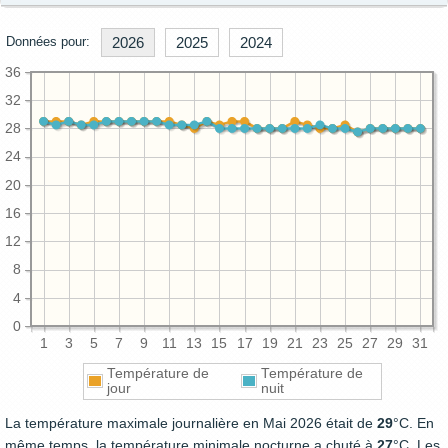
Données pour:
2026
2025
2024
36
32
28
24
20
16
12
8
4
0
1
3
5
7
9
11
13
15
17
19
21
23
25
27
29
31
Température de
Température de
jour
nuit
La température maximale journalière en Mai 2026 était de
29
°C. En
même temps, la température minimale nocturne a chuté à
27
°C. Les