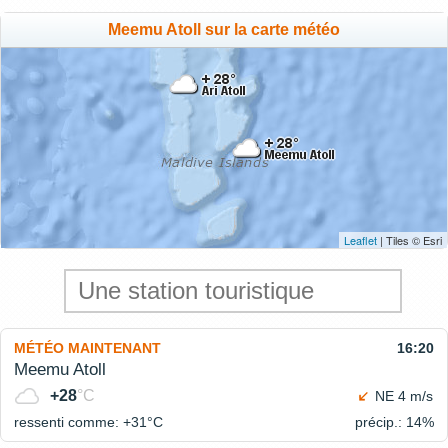
Meemu Atoll sur la carte météo
Leaflet
| Tiles © Esri
MÉTÉO MAINTENANT
16:20
Meemu Atoll
+28
°C
NE 4 m/s
ressenti comme: +31°
C
précip.: 14%