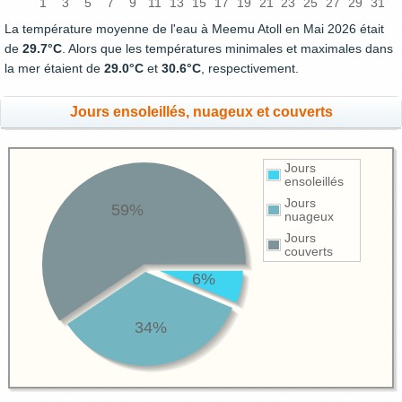
1
3
5
7
9
11
13
15
17
19
21
23
25
27
29
31
La température moyenne de l'eau à Meemu Atoll en Mai 2026 était
de
29.7°C
. Alors que les températures minimales et maximales dans
la mer étaient de
29.0°C
et
30.6°C
, respectivement.
Jours ensoleillés, nuageux et couverts
Jours
ensoleillés
Jours
59%
nuageux
Jours
couverts
6%
34%