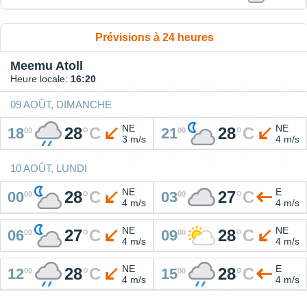
Prévisions à 24 heures
Meemu Atoll
Heure locale:
16:20
09 AOÛT, DIMANCHE
NE
NE
28
°
C
28
°
C
18
21
00
00
3 m/s
4 m/s
10 AOÛT, LUNDI
NE
E
28
°
C
27
°
C
00
03
00
00
4 m/s
4 m/s
NE
NE
27
°
C
28
°
C
06
09
00
00
4 m/s
4 m/s
NE
E
28
°
C
28
°
C
12
15
00
00
4 m/s
4 m/s