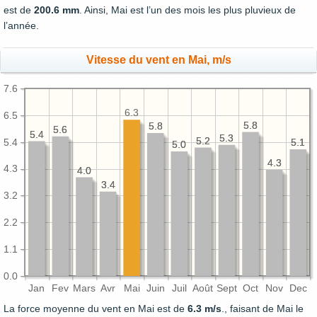
est de
200.6 mm
. Ainsi, Mai est l’un des mois les plus pluvieux de
l’année.
Vitesse du vent en Mai, m/s
7.6
6.3
6.5
5.8
5.8
5.8
5.8
5.6
5.6
5.4
5.4
5.3
5.3
5.2
5.2
5.4
5.1
5.1
5.0
5.0
4.3
4.3
4.3
4.0
4.0
3.4
3.4
3.2
2.2
1.1
0.0
Jan
Fev
Mars
Avr
Mai
Juin
Juil
Août
Sept
Oct
Nov
Dec
La force moyenne du vent en Mai est de
6.3 m/s
., faisant de Mai le