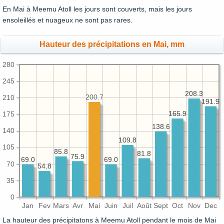
En Mai à Meemu Atoll les jours sont couverts, mais les jours
ensoleillés et nuageux ne sont pas rares.
Hauteur des précipitations en Mai, mm
280
245
208.3
208.3
200.7
210
191.9
191.9
165.9
165.9
175
138.6
138.6
140
109.8
109.8
105
85.8
85.8
81.8
81.8
75.9
75.9
69.0
69.0
69.0
69.0
70
54.8
54.8
35
0
Jan
Fev
Mars
Avr
Mai
Juin
Juil
Août
Sept
Oct
Nov
Dec
La hauteur des précipitatons à Meemu Atoll pendant le mois de Mai