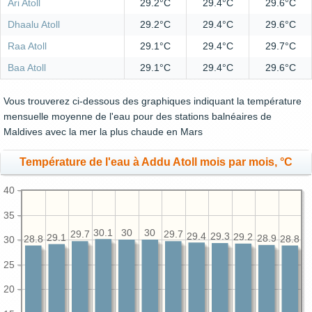
Ari Atoll
29.2°C
29.4°C
29.6°C
Dhaalu Atoll
29.2°C
29.4°C
29.6°C
Raa Atoll
29.1°C
29.4°C
29.7°C
Baa Atoll
29.1°C
29.4°C
29.6°C
Vous trouverez ci-dessous des graphiques indiquant la température
mensuelle moyenne de l'eau pour des stations balnéaires de
Maldives avec la mer la plus chaude en Mars
Température de l'eau à Addu Atoll mois par mois, °C
40
35
30.1
30
30
29.7
29.7
29.4
29.3
29.2
29.1
28.9
28.8
28.8
30
25
20