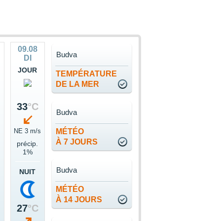
09.08
Budva
DI
JOUR
TEMPÉRATURE
DE LA MER
33
°C
Budva
NE 3 m/s
MÉTÉO
À 7 JOURS
précip.
1%
Budva
NUIT
MÉTÉO
À 14 JOURS
27
°C