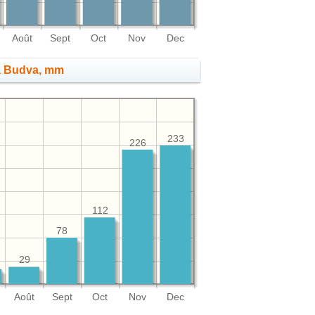
Août
Sept
Oct
Nov
Dec
 à Budva, mm
233
226
112
78
29
Août
Sept
Oct
Nov
Dec