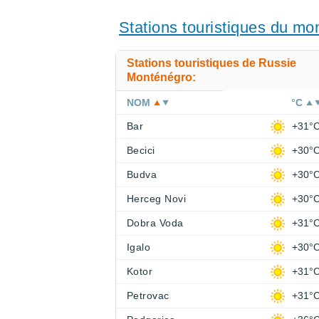
Stations touristiques du m
Stations touristiques de Russie
Monténégro:
NOM
°C
Bar
+31°
Becici
+30°
Budva
+30°
Herceg Novi
+30°
Dobra Voda
+31°
Igalo
+30°
Kotor
+31°
Petrovac
+31°