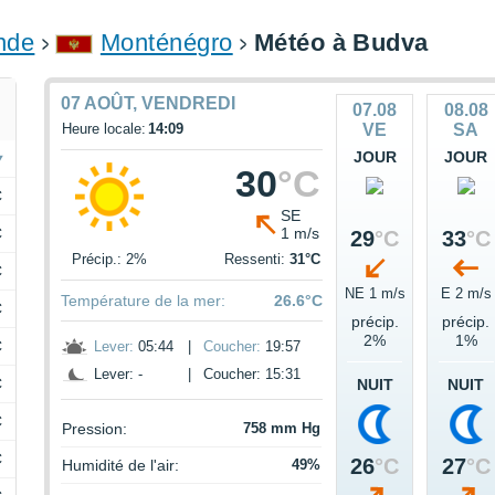
onde
Monténégro
Météo à Budva
07 AOÛT, VENDREDI
07.08
08.08
Heure locale:
14:09
VE
SA
JOUR
JOUR
30
°C
C
SE
C
1 m/s
29
°C
33
°C
Précip.: 2%
Ressenti:
31°C
C
NE 1 m/s
E 2 m/s
Température de la mer:
26.6°C
C
précip.
précip.
2%
1%
C
Lever:
05:44
|
Coucher:
19:57
Lever: -
|
Coucher: 15:31
C
NUIT
NUIT
C
Pression:
758 mm Hg
C
26
°C
27
°C
Humidité de l'air:
49%