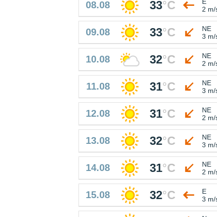
E
33
°
C
08.08
2 m/
NE
33
°
C
09.08
3 m/
NE
32
°
C
10.08
2 m/
NE
31
°
C
11.08
3 m/
NE
31
°
C
12.08
2 m/
NE
32
°
C
13.08
3 m/
NE
31
°
C
14.08
2 m/
E
32
°
C
15.08
3 m/