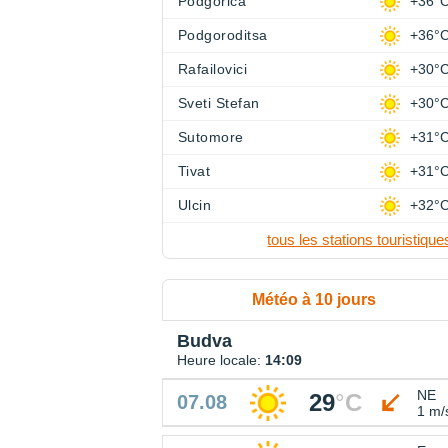
Podgorica
+36°
Podgoroditsa
+36°
Rafailovici
+30°
Sveti Stefan
+30°
Sutomore
+31°
Tivat
+31°
Ulcin
+32°
tous les stations touristique
Météo à 10 jours
Budva
Heure locale:
14:09
NE
29
°
C
07.08
1 m/