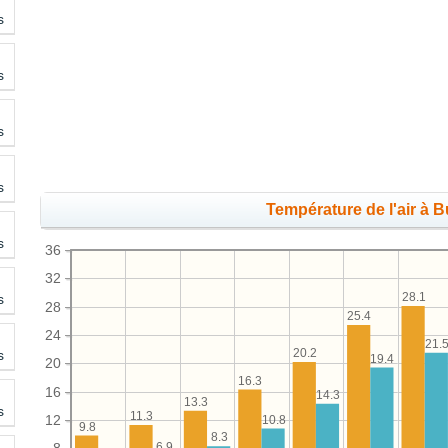
s
s
s
s
Température de l'air à B
s
36
32
28.1
s
28
25.4
24
21.
20.2
s
19.4
20
16.3
16
14.3
13.3
s
11.3
12
10.8
9.8
8.3
6.9