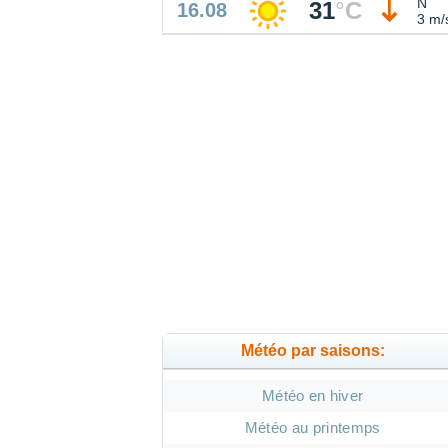
N
31
°
C
16.08
3 m/
Météo par saisons:
Météo en hiver
Météo au printemps