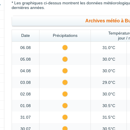
* Les graphiques ci-dessus montrent les données météorologique
dernières années.
Archives météo à B
Température
Date
Précipitations
jour / 
06.08
31.0°C
05.08
30.0°C
04.08
30.0°C
03.08
29.0°C
02.08
30.0°C
01.08
30.5°C
31.07
31.5°C
30.07
30.5°C