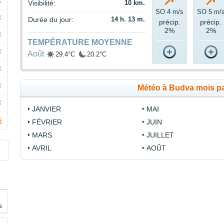
C
Visibilité:
10 km.
SO 4 m/s
SO 5 m/
C
Durée du jour:
14 h. 13 m.
précip.
précip.
2%
2%
C
TEMPÉRATURE MOYENNE
C
Août
29.4°C
20.2°C
C
C
Météo à Budva mois p
C
JANVIER
MAI
s
FÉVRIER
JUIN
MARS
JUILLET
AVRIL
AOÛT
s