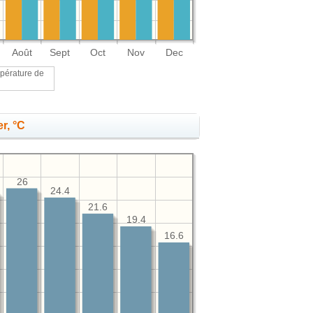
Août
Sept
Oct
Nov
Dec
pérature de
r, °C
26
24.4
21.6
19.4
16.6