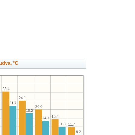
udva, °C
28.4
24.1
21.7
5
20.0
18.2
15.4
14.7
11.8
11.7
8.2