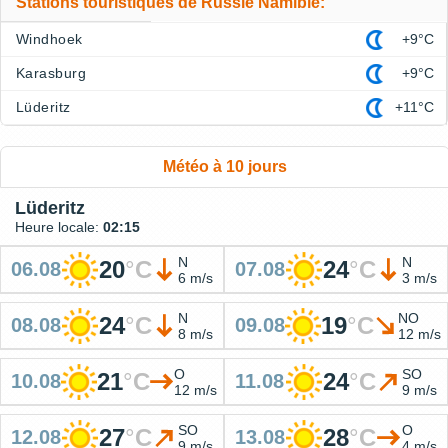
Stations touristiques de Russie Namibie:
Windhoek
+9°C
Karasburg
+9°C
Lüderitz
+11°C
Météo à 10 jours
Lüderitz
Heure locale:
02:15
N
N
20
°
C
24
°
C
06.08
07.08
6 m/s
3 m/s
N
NO
24
°
C
19
°
C
08.08
09.08
8 m/s
12 m/s
O
SO
21
°
C
24
°
C
10.08
11.08
12 m/s
9 m/s
SO
O
27
°
C
28
°
C
12.08
13.08
9 m/s
4 m/s