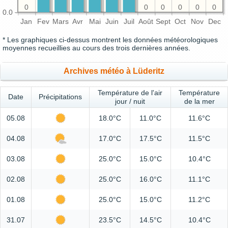
0
0
0
0
0
0
0.0
Jan
Fev
Mars
Avr
Mai
Juin
Juil
Août
Sept
Oct
Nov
Dec
* Les graphiques ci-dessus montrent les données météorologiques
moyennes recueillies au cours des trois dernières années.
Archives météo à Lüderitz
Température de l'air
Température
Date
Précipitations
jour / nuit
de la mer
05.08
18.0°C
11.0°C
11.6°C
04.08
17.0°C
17.5°C
11.5°C
03.08
25.0°C
15.0°C
10.4°C
02.08
25.0°C
16.0°C
11.1°C
01.08
25.0°C
15.0°C
11.2°C
31.07
23.5°C
14.5°C
10.4°C