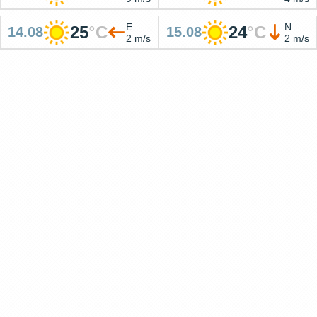
E
N
25
°
C
24
°
C
14.08
15.08
2 m/s
2 m/s