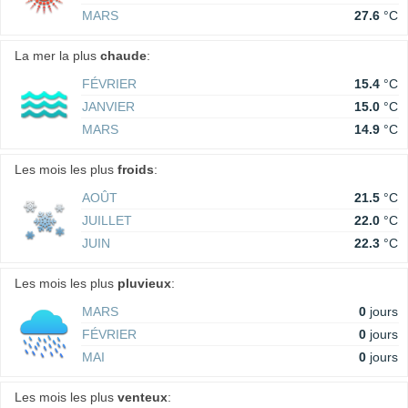
MARS
27.6
°C
La mer la plus
chaude
:
FÉVRIER
15.4
°C
JANVIER
15.0
°C
MARS
14.9
°C
Les mois les plus
froids
:
AOÛT
21.5
°C
JUILLET
22.0
°C
JUIN
22.3
°C
Les mois les plus
pluvieux
:
MARS
0
jours
FÉVRIER
0
jours
MAI
0
jours
Les mois les plus
venteux
: