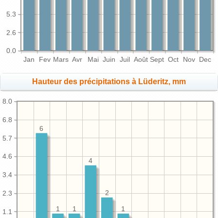
5.3
2.6
0.0
Jan
Fev
Mars
Avr
Mai
Juin
Juil
Août
Sept
Oct
Nov
Dec
Hauteur des précipitations à Lüderitz, mm
8.0
6.8
6
5.7
4.6
4
3.4
2.3
2
1
1
1
1.1