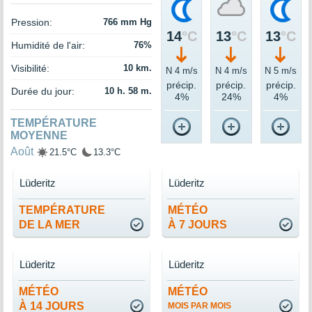
Pression:
766 mm Hg
14
°C
13
°C
13
°C
Humidité de l'air:
76%
Visibilité:
10 km.
N 4 m/s
N 4 m/s
N 5 m/s
précip.
précip.
précip.
Durée du jour:
10 h. 58 m.
4%
24%
4%
TEMPÉRATURE
MOYENNE
Août
21.5°C
13.3°C
Lüderitz
Lüderitz
TEMPÉRATURE
MÉTÉO
DE LA MER
À 7 JOURS
Lüderitz
Lüderitz
MÉTÉO
MÉTÉO
À 14 JOURS
MOIS PAR MOIS