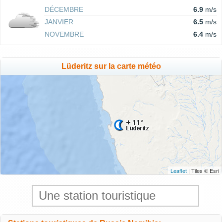
DÉCEMBRE
6.9
m/s
JANVIER
6.5
m/s
NOVEMBRE
6.4
m/s
Lüderitz sur la carte météo
Leaflet
| Tiles © Esri