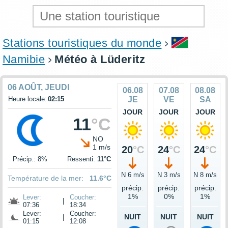
Stations touristiques du monde
Namibie
Météo à Lüderitz
06 AOÛT, JEUDI
06.08
07.08
08.08
Heure locale:
02:15
JE
VE
SA
JOUR
JOUR
JOUR
11
°C
NO
1 m/s
20
°C
24
°C
24
°C
Précip.: 8%
Ressenti:
11°C
N 6 m/s
N 3 m/s
N 8 m/s
Température de la mer:
11.6°C
précip.
précip.
précip.
1%
0%
1%
Lever:
Coucher:
|
07:36
18:34
Lever:
Coucher:
NUIT
NUIT
NUIT
|
01:15
12:08