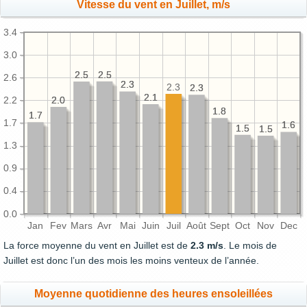
Vitesse du vent en Juillet, m/s
3.4
3.0
2.5
2.5
2.5
2.5
2.6
2.3
2.3
2.3
2.3
2.3
2.1
2.1
2.2
2.0
2.0
1.8
1.8
1.7
1.7
1.7
1.6
1.6
1.5
1.5
1.5
1.5
1.3
0.9
0.4
0.0
Jan
Fev
Mars
Avr
Mai
Juin
Juil
Août
Sept
Oct
Nov
Dec
La force moyenne du vent en Juillet est de
2.3 m/s
. Le mois de
Juillet est donc l’un des mois les moins venteux de l’année.
Moyenne quotidienne des heures ensoleillées