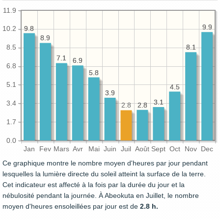
11.9
9.9
9.9
9.8
9.8
10.2
8.9
8.9
8.5
8.1
8.1
7.1
7.1
6.9
6.9
6.8
5.8
5.8
5.1
4.5
4.5
3.9
3.9
3.1
3.1
3.4
2.8
2.8
2.8
1.7
0.0
Jan
Fev
Mars
Avr
Mai
Juin
Juil
Août
Sept
Oct
Nov
Dec
Ce graphique montre le nombre moyen d'heures par jour pendant
lesquelles la lumière directe du soleil atteint la surface de la terre.
Cet indicateur est affecté à la fois par la durée du jour et la
nébulosité pendant la journée. À Abeokuta en Juillet, le nombre
moyen d'heures ensoleillées par jour est de
2.8 h.