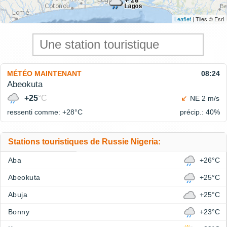
Leaflet
| Tiles © Esri
MÉTÉO MAINTENANT
08:24
Abeokuta
+25
°C
NE 2 m/s
ressenti comme: +28°
C
précip.: 40%
Stations touristiques de Russie Nigeria:
Aba
+26°C
Abeokuta
+25°C
Abuja
+25°C
Bonny
+23°C