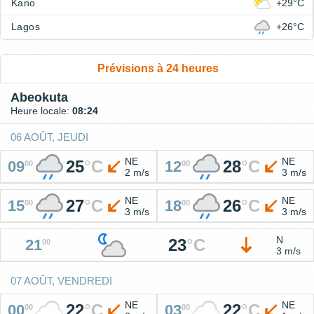
Kano
+29°C
Lagos
+26°C
Prévisions à 24 heures
Abeokuta
Heure locale:
08:24
06 AOÛT, JEUDI
NE
NE
25
°
C
28
°
C
09
12
00
00
2 m/s
3 m/s
NE
NE
27
°
C
26
°
C
15
18
00
00
3 m/s
3 m/s
N
23
°
C
21
00
3 m/s
07 AOÛT, VENDREDI
NE
NE
22
°
C
22
°
C
00
03
00
00