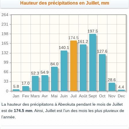
Hauteur des précipitations en Juillet, mm
264
231
197.5
197.5
198
174.5
161.2
161.2
165
140.1
140.1
127.6
127.6
132
99
84.0
84.0
66
54.9
54.9
52.3
52.3
28.6
28.6
33
17.0
17.0
5.8
5.8
4.4
4.4
0
Jan
Fev
Mars
Avr
Mai
Juin
Juil
Août
Sept
Oct
Nov
Dec
La hauteur des précipitatons à Abeokuta pendant le mois de Juillet
est de
174.5 mm
. Ainsi, Juillet est l’un des mois les plus pluvieux de
l’année.