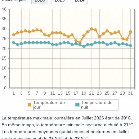
40
35
30
25
20
15
10
5
0
1
3
5
7
9
11
13
15
17
19
21
23
25
27
29
31
Température de
Température de
jour
nuit
La température maximale journalière en Juillet 2026 était de
30
°C.
En même temps, la température minimale nocturne a chuté à
21
°C.
Les températures moyennes quotidiennes et nocturnes en Juillet
sont respectivement de
27.5
°C et de
22.5
°C.