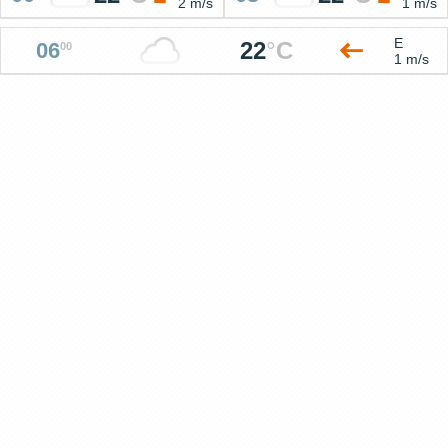
2 m/s
1 m/s
E
22
°
C
06
00
1 m/s