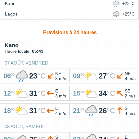
Kano
+23°C
Lagos
+25°C
Prévisions à 24 heures
Kano
Heure locale:
05:49
07 AOÛT, VENDREDI
NE
NE
23
°
C
27
°
C
06
09
00
00
3 m/s
4 m/s
E
SE
31
°
C
34
°
C
12
15
00
00
3 m/s
2 m/s
E
S
31
°
C
26
°
C
18
21
00
00
4 m/s
4 m/s
08 AOÛT, SAMEDI
S
E
00
00