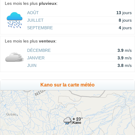
Les mois les plus
pluvieux
:
AOÛT
13
jours
JUILLET
8
jours
SEPTEMBRE
4
jours
Les mois les plus
venteux
:
DÉCEMBRE
3.9
m/s
JANVIER
3.9
m/s
JUIN
3.8
m/s
Kano sur la carte météo