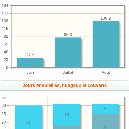
184
161
138.2
138
115
88.8
92
69
46
27.9
23
0
Juin
Juillet
Août
Jours ensoleillés, nuageux et couverts
35
30
6
25
13
20
21
16