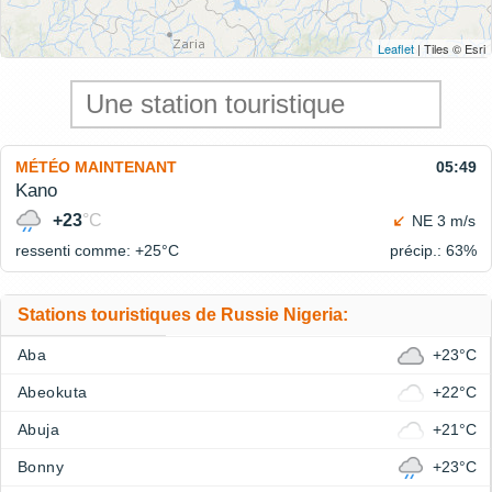
Leaflet
| Tiles © Esri
MÉTÉO MAINTENANT
05:49
Kano
+23
°C
NE 3 m/s
ressenti comme: +25°
C
précip.: 63%
Stations touristiques de Russie Nigeria:
Aba
+23°C
Abeokuta
+22°C
Abuja
+21°C
Bonny
+23°C