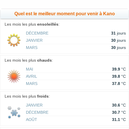
Quel est le meilleur moment pour venir à Kano
Les mois les plus
ensoleillés
:
DÉCEMBRE
31
jours
JANVIER
30
jours
MARS
30
jours
Les mois les plus
chauds
:
MAI
39.9
°C
AVRIL
39.8
°C
MARS
37.8
°C
Les mois les plus
froids
:
JANVIER
30.6
°C
DÉCEMBRE
30.7
°C
AOÛT
31.1
°C