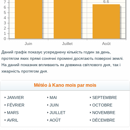
6.6
7
6
5
4
3
2
1
0
Juin
Juillet
Août
Даний графік показує усереднену кількість годин за день,
протягом яких прямі сонячні промені досягають поверхні землі.
На даний показник впливають як довжина світлового дня, так і
хмарність протягом дня.
Météo à Kano mois par mois
JANVIER
MAI
SEPTEMBRE
FÉVRIER
JUIN
OCTOBRE
MARS
JUILLET
NOVEMBRE
AVRIL
AOÛT
DÉCEMBRE