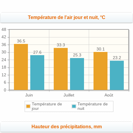
Température de l'air jour et nuit, °C
48
42
36.5
36
33.3
30.1
30
27.6
25.3
23.2
24
18
12
6
0
Juin
Juillet
Août
Température de
Température de
jour
nuit
Hauteur des précipitations, mm