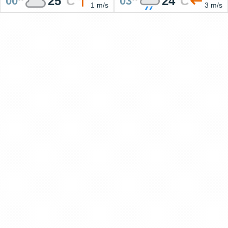
25
°
C
24
°
C
00
03
1 m/s
3 m/s