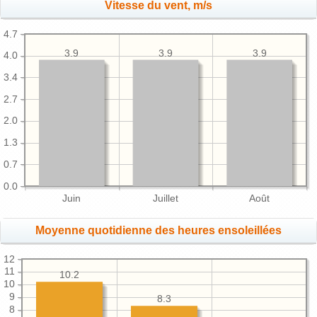
Vitesse du vent, m/s
4.7
3.9
3.9
3.9
4.0
3.4
2.7
2.0
1.3
0.7
0.0
Juin
Juillet
Août
Moyenne quotidienne des heures ensoleillées
12
11
10.2
10
9
8.3
8