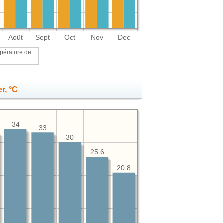
Août
Sept
Oct
Nov
Dec
pérature de
r, °C
34
33
30
25.6
20.8