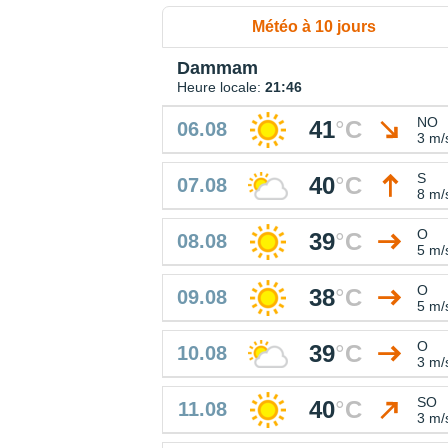
Météo à 10 jours
Dammam
Heure locale:
21:46
NO
41
°
C
06.08
3 m/
S
40
°
C
07.08
8 m/
O
39
°
C
08.08
5 m/
O
38
°
C
09.08
5 m/
O
39
°
C
10.08
3 m/
SO
40
°
C
11.08
3 m/