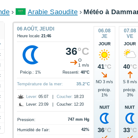
onde
Arabie Saoudite
Météo à Damm
06 AOÛT, JEUDI
06.08
07.08
Heure locale:
21:46
JE
VE
JOUR
JOUR
36
°C
C
O
C
1 m/s
41
°C
40
°C
Précip.: 1%
Ressenti:
40°C
C
NO 3 m/s
S 8 m/s
Température de la mer:
35.2°C
C
précip.
précip.
1%
3%
C
Lever:
05:07
|
Coucher:
18:23
Lever: 23:09
|
Coucher: 12:20
C
NUIT
NUIT
C
Pression:
747 mm Hg
C
36
°C
33
°C
Humidité de l'air:
42%