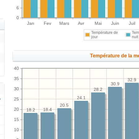
6
0
Jan
Fev
Mars
Avr
Mai
Juin
Juil
Température de
Tem
jour
nuit
Température de la me
40
35
32.9
30.9
30
28.2
24.1
25
20.5
20
18.4
18.2
15
10