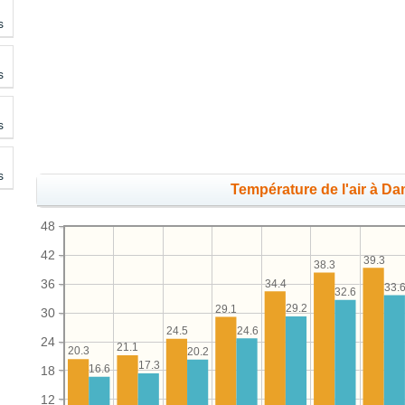
s
s
s
s
Température de l'air à D
48
42
39.3
38.3
36
34.4
33.
32.6
29.2
29.1
30
24.6
24.5
24
21.1
20.3
20.2
17.3
16.6
18
12