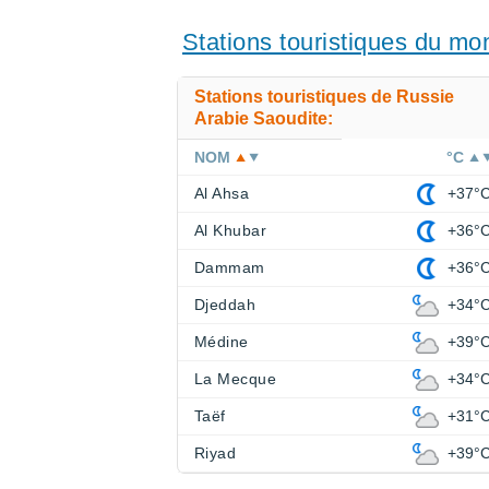
Stations touristiques du m
Stations touristiques de Russie
Arabie Saoudite:
NOM
°C
Al Ahsa
+37°
Al Khubar
+36°
Dammam
+36°
Djeddah
+34°
Médine
+39°
La Mecque
+34°
Taëf
+31°
Riyad
+39°