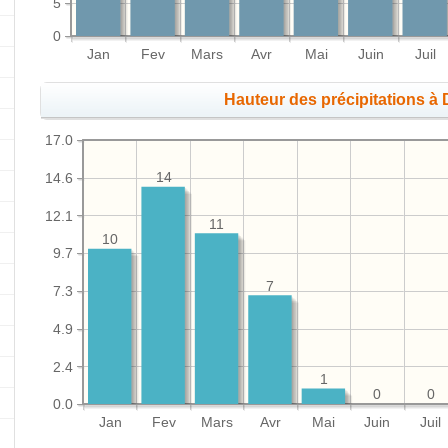
5
0
Jan
Fev
Mars
Avr
Mai
Juin
Juil
Hauteur des précipitations
17.0
14
14.6
12.1
11
10
9.7
7
7.3
4.9
2.4
1
0
0
0.0
Jan
Fev
Mars
Avr
Mai
Juin
Juil