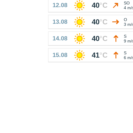
SO
40
°
C
12.08
4 m/
O
40
°
C
13.08
3 m/
S
40
°
C
14.08
9 m/
S
41
°
C
15.08
6 m/