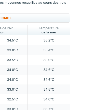
s moyennes recueillies au cours des trois
ammam
 de l'air
Température
nuit
de la mer
34.5°C
35.2°C
33.0°C
35.4°C
33.5°C
35.0°C
34.0°C
34.6°C
34.0°C
34.6°C
33.0°C
34.5°C
32.5°C
34.0°C
33.0°C
33.7°C