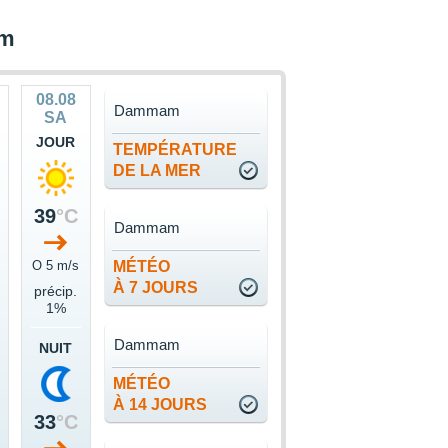
am
08.08
Dammam
SA
JOUR
TEMPÉRATURE
DE LA MER
39
°C
Dammam
O 5 m/s
MÉTÉO
À 7 JOURS
précip.
1%
Dammam
NUIT
MÉTÉO
À 14 JOURS
33
°C