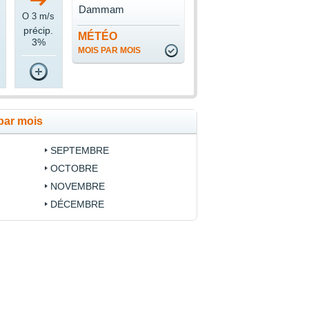
Dammam
s
O 3 m/s
précip.
MÉTÉO
3%
MOIS PAR MOIS
par mois
SEPTEMBRE
OCTOBRE
NOVEMBRE
DÉCEMBRE