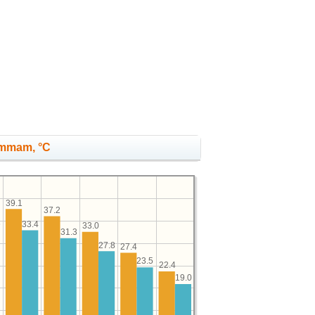
ammam, °C
39.1
37.2
6
33.4
33.0
31.3
27.8
27.4
23.5
22.4
19.0