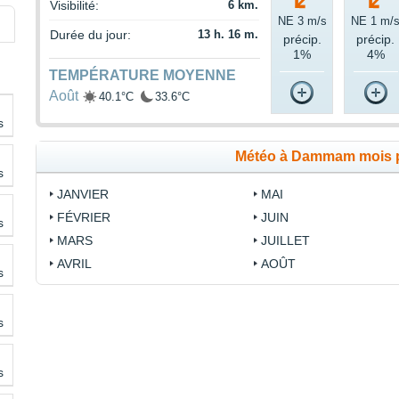
Visibilité:
6 km.
NE 3 m/s
NE 1 m/
Durée du jour:
13 h. 16 m.
précip.
précip.
1%
4%
TEMPÉRATURE MOYENNE
Août
40.1°C
33.6°C
s
Météo à Dammam mois 
s
JANVIER
MAI
FÉVRIER
JUIN
s
MARS
JUILLET
AVRIL
AOÛT
s
s
s