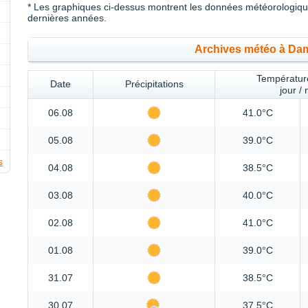
* Les graphiques ci-dessus montrent les données météorologique
dernières années.
Archives météo à D
Température
Date
Précipitations
jour / 
06.08
41.0°C
05.08
39.0°C
s
04.08
38.5°C
03.08
40.0°C
02.08
41.0°C
01.08
39.0°C
31.07
38.5°C
30.07
37.5°C