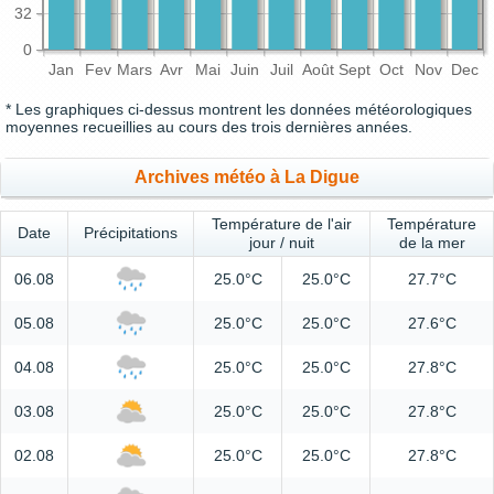
32
0
Jan
Fev
Mars
Avr
Mai
Juin
Juil
Août
Sept
Oct
Nov
Dec
* Les graphiques ci-dessus montrent les données météorologiques
moyennes recueillies au cours des trois dernières années.
Archives météo à La Digue
Température de l'air
Température
Date
Précipitations
jour / nuit
de la mer
06.08
25.0°C
25.0°C
27.7°C
05.08
25.0°C
25.0°C
27.6°C
04.08
25.0°C
25.0°C
27.8°C
03.08
25.0°C
25.0°C
27.8°C
02.08
25.0°C
25.0°C
27.8°C