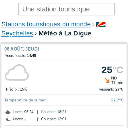
Stations touristiques du monde
Seychelles
Météo à La Digue
06 AOÛT, JEUDI
Heure locale:
14:49
25
°C
NO
11 m/s
Précip.: 15%
Ressenti:
27°C
Température de la mer:
27.7°C
Lever:
06:24
|
Coucher:
18:21
Lever: -
|
Coucher: 12:01