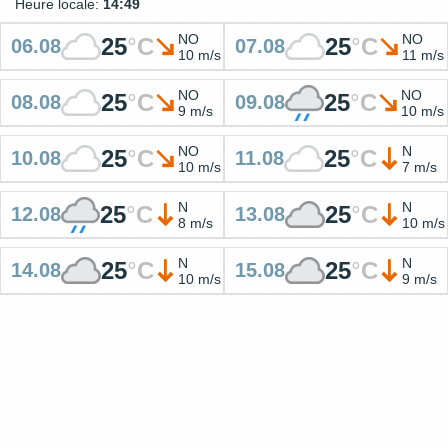
Heure locale:
14:49
NO
NO
25
°
C
25
°
C
06.08
07.08
10 m/s
11 m/s
NO
NO
25
°
C
25
°
C
08.08
09.08
9 m/s
10 m/s
NO
N
25
°
C
25
°
C
10.08
11.08
10 m/s
7 m/s
N
N
25
°
C
25
°
C
12.08
13.08
8 m/s
10 m/s
N
N
25
°
C
25
°
C
14.08
15.08
10 m/s
9 m/s