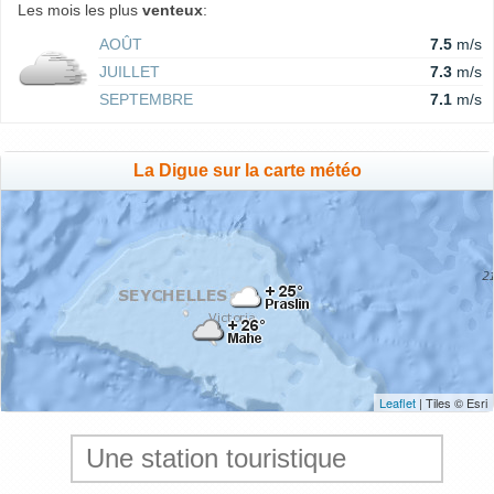
Les mois les plus
venteux
:
AOÛT
7.5
m/s
JUILLET
7.3
m/s
SEPTEMBRE
7.1
m/s
La Digue sur la carte météo
Leaflet
| Tiles © Esri