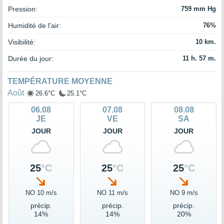
Pression:
759 mm Hg
Humidité de l'air:
76%
Visibilité:
10 km.
Durée du jour:
11 h. 57 m.
TEMPÉRATURE MOYENNE
Août
26.6°C
25.1°C
06.08
07.08
08.08
JE
VE
SA
JOUR
JOUR
JOUR
25
°C
25
°C
25
°C
NO 10 m/s
NO 11 m/s
NO 9 m/s
précip.
précip.
précip.
14%
14%
20%