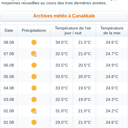
moyennes recueillies au cours des trois dernières années.
Archives météo à Çanakkale
Température de l'air
Température
Date
Précipitations
jour / nuit
de la mer
08.08
34.0°C
21.5°C
24.6°C
07.08
32.5°C
21.0°C
24.7°C
06.08
33.5°C
20.5°C
24.9°C
05.08
33.5°C
20.0°C
24.8°C
04.08
33.0°C
19.5°C
24.5°C
03.08
32.5°C
19.0°C
24.3°C
02.08
31.0°C
21.0°C
24.2°C
01.08
29.0°C
21.0°C
24.6°C