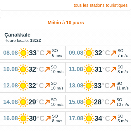
tous les stations touristiques
Météo à 10 jours
Çanakkale
Heure locale:
18:22
SO
SO
33
°
C
32
°
C
08.08
09.08
6 m/s
7 m/s
SO
SO
32
°
C
31
°
C
10.08
11.08
10 m/s
8 m/s
SO
SO
32
°
C
33
°
C
12.08
13.08
10 m/s
11 m/s
SO
SO
29
°
C
28
°
C
14.08
15.08
10 m/s
10 m/s
SO
SO
30
°
C
34
°
C
16.08
17.08
8 m/s
5 m/s