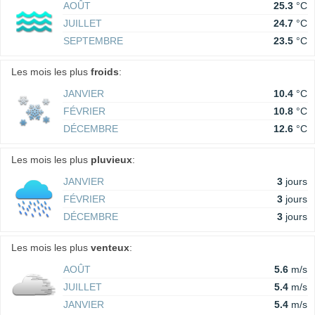
AOÛT
25.3
°C
JUILLET
24.7
°C
SEPTEMBRE
23.5
°C
Les mois les plus
froids
:
JANVIER
10.4
°C
FÉVRIER
10.8
°C
DÉCEMBRE
12.6
°C
Les mois les plus
pluvieux
:
JANVIER
3
jours
FÉVRIER
3
jours
DÉCEMBRE
3
jours
Les mois les plus
venteux
:
AOÛT
5.6
m/s
JUILLET
5.4
m/s
JANVIER
5.4
m/s