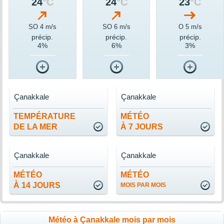
24
°C
24
°C
23
°C
SO 4 m/s
SO 6 m/s
O 5 m/s
précip.
précip.
précip.
4%
6%
3%
Çanakkale
Çanakkale
TEMPÉRATURE
MÉTÉO
DE LA MER
À 7 JOURS
Çanakkale
Çanakkale
MÉTÉO
MÉTÉO
À 14 JOURS
MOIS PAR MOIS
Météo à Çanakkale mois par mois