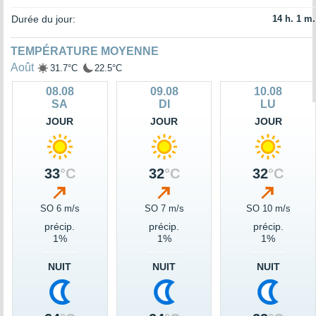
Durée du jour:
14 h. 1 m.
TEMPÉRATURE MOYENNE
Août
31.7°C
22.5°C
08.08
09.08
10.08
SA
DI
LU
JOUR
JOUR
JOUR
33
°C
32
°C
32
°C
SO 6 m/s
SO 7 m/s
SO 10 m/s
précip.
précip.
précip.
1%
1%
1%
NUIT
NUIT
NUIT