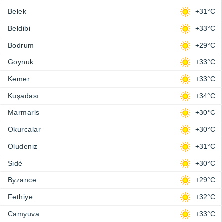
Belek
+31°C
Beldibi
+33°C
Bodrum
+29°C
Goynuk
+33°C
Kemer
+33°C
Kuşadası
+34°C
Marmaris
+30°C
Okurcalar
+30°C
Oludeniz
+31°C
Sidé
+30°C
Byzance
+29°C
Fethiye
+32°C
Camyuva
+33°C