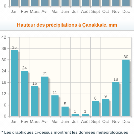
0
Jan
Fev
Mars
Avr
Mai
Juin
Juil
Août
Sept
Oct
Nov
Dec
Hauteur des précipitations à Çanakkale, mm
42
35
36
30
30
24
24
21
18
18
16
11
12
9
8
5
6
1
1
0
Jan
Fev
Mars
Avr
Mai
Juin
Juil
Août
Sept
Oct
Nov
Dec
* Les graphiques ci-dessus montrent les données météorologiques