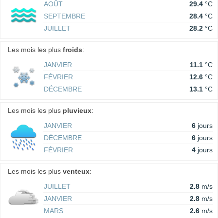
AOÛT
29.4
°C
SEPTEMBRE
28.4
°C
JUILLET
28.2
°C
Les mois les plus
froids
:
JANVIER
11.1
°C
FÉVRIER
12.6
°C
DÉCEMBRE
13.1
°C
Les mois les plus
pluvieux
:
JANVIER
6
jours
DÉCEMBRE
6
jours
FÉVRIER
4
jours
Les mois les plus
venteux
:
JUILLET
2.8
m/s
JANVIER
2.8
m/s
MARS
2.6
m/s