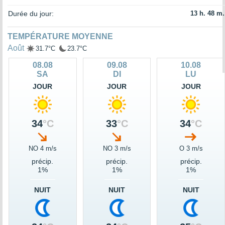
Durée du jour:
13 h. 48 m.
TEMPÉRATURE MOYENNE
Août
31.7°C
23.7°C
08.08
09.08
10.08
SA
DI
LU
JOUR
JOUR
JOUR
34
°C
33
°C
34
°C
NO 4 m/s
NO 3 m/s
O 3 m/s
précip.
précip.
précip.
1%
1%
1%
NUIT
NUIT
NUIT