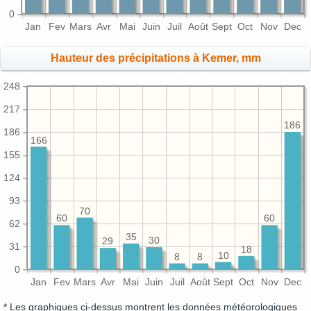
0
Jan
Fev
Mars
Avr
Mai
Juin
Juil
Août
Sept
Oct
Nov
Dec
Hauteur des précipitations à Kemer, mm
248
217
186
186
166
155
124
93
70
60
60
62
35
30
29
31
18
10
8
8
0
Jan
Fev
Mars
Avr
Mai
Juin
Juil
Août
Sept
Oct
Nov
Dec
* Les graphiques ci-dessus montrent les données météorologiques