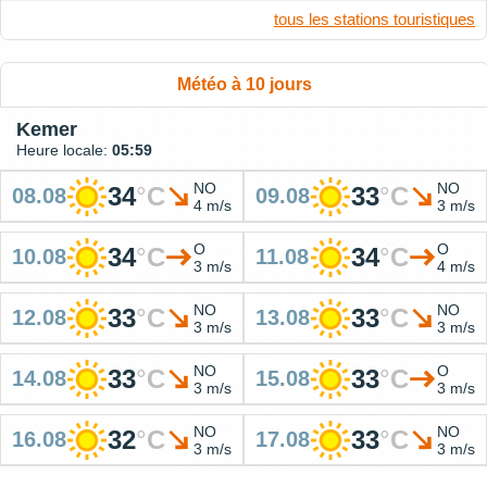
tous les stations touristiques
Météo à 10 jours
Kemer
Heure locale:
05:59
NO
NO
34
°
C
33
°
C
08.08
09.08
4 m/s
3 m/s
O
O
34
°
C
34
°
C
10.08
11.08
3 m/s
4 m/s
NO
NO
33
°
C
33
°
C
12.08
13.08
3 m/s
3 m/s
NO
O
33
°
C
33
°
C
14.08
15.08
3 m/s
3 m/s
NO
NO
32
°
C
33
°
C
16.08
17.08
3 m/s
3 m/s