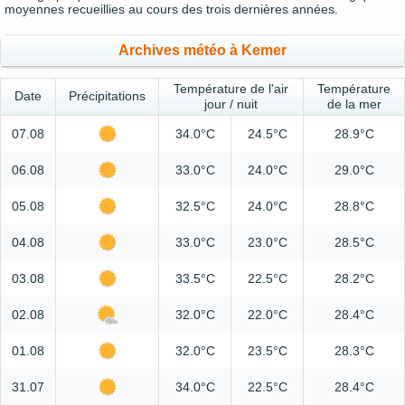
moyennes recueillies au cours des trois dernières années.
Archives météo à Kemer
Température de l'air
Température
Date
Précipitations
jour / nuit
de la mer
07.08
34.0°C
24.5°C
28.9°C
06.08
33.0°C
24.0°C
29.0°C
05.08
32.5°C
24.0°C
28.8°C
04.08
33.0°C
23.0°C
28.5°C
03.08
33.5°C
22.5°C
28.2°C
02.08
32.0°C
22.0°C
28.4°C
01.08
32.0°C
23.5°C
28.3°C
31.07
34.0°C
22.5°C
28.4°C