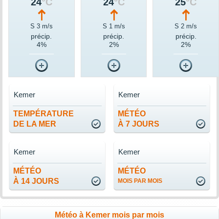
24
°C
24
°C
25
°C
S 3 m/s
S 1 m/s
S 2 m/s
précip.
précip.
précip.
4%
2%
2%
Kemer
Kemer
TEMPÉRATURE
MÉTÉO
DE LA MER
À 7 JOURS
Kemer
Kemer
MÉTÉO
MÉTÉO
À 14 JOURS
MOIS PAR MOIS
Météo à Kemer mois par mois