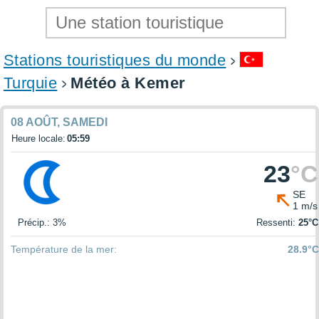
Stations touristiques du monde
Turquie
Météo à Kemer
08 AOÛT, SAMEDI
Heure locale:
05:59
23
°C
SE
1 m/s
Précip.: 3%
Ressenti:
25°C
Température de la mer:
28.9°C