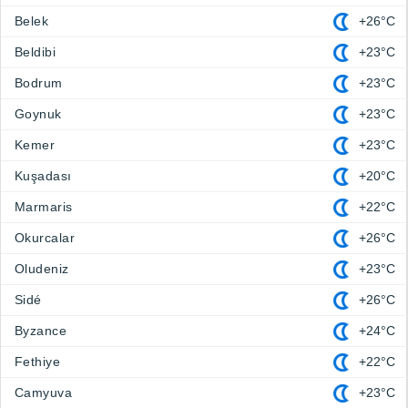
Belek
+26°C
Beldibi
+23°C
Bodrum
+23°C
Goynuk
+23°C
Kemer
+23°C
Kuşadası
+20°C
Marmaris
+22°C
Okurcalar
+26°C
Oludeniz
+23°C
Sidé
+26°C
Byzance
+24°C
Fethiye
+22°C
Camyuva
+23°C