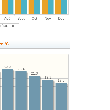
Août
Sept
Oct
Nov
Dec
pérature de
r, °C
24.4
23.4
21.3
19.3
17.8