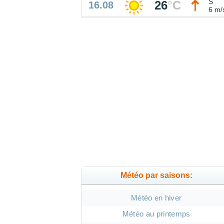
S
26
°
C
16.08
6 m/
Météo par saisons:
Météo en hiver
Météo au printemps