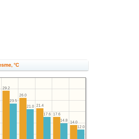
Cesme, °C
29.2
26.0
23.5
4
21.4
21.0
17.6
17.6
14.8
14.0
12.0