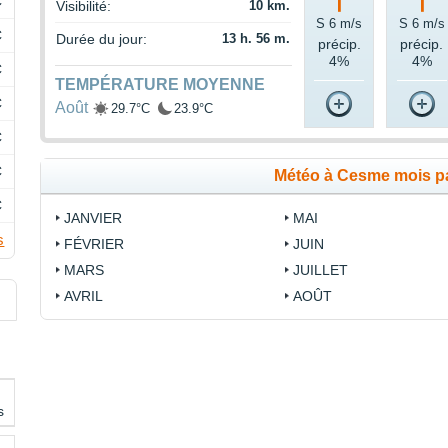
C
Visibilité:
10 km.
S 6 m/s
S 6 m/s
C
Durée du jour:
13 h. 56 m.
précip.
précip.
4%
4%
C
TEMPÉRATURE MOYENNE
C
Août
29.7°C
23.9°C
C
C
Météo à Cesme mois p
C
JANVIER
MAI
s
FÉVRIER
JUIN
MARS
JUILLET
AVRIL
AOÛT
s