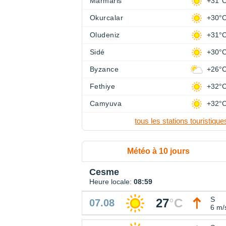
Marmaris
+31°
Okurcalar
+30°
Oludeniz
+31°
Sidé
+30°
Byzance
+26°
Fethiye
+32°
Camyuva
+32°
tous les stations touristique
Météo à 10 jours
Cesme
Heure locale:
08:59
S
27
°
C
07.08
6 m/