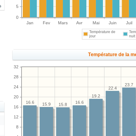
s
5
0
Jan
Fev
Mars
Avr
Mai
Juin
Juil
Température de
Tem
jour
nuit
Température de la me
32
28
23.7
24
22.4
19.2
20
16.6
16.6
15.9
15.8
16
12
8