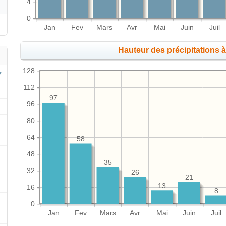
4
0
Jan
Fev
Mars
Avr
Mai
Juin
Juil
Hauteur des précipitations
128
112
97
96
80
64
58
48
35
32
26
21
13
16
8
0
Jan
Fev
Mars
Avr
Mai
Juin
Juil