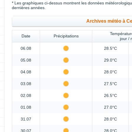
* Les graphiques ci-dessus montrent les données météorologique
dernières années.
Archives météo à C
Température
Date
Précipitations
jour / 
06.08
28.5°C
05.08
29.0°C
04.08
28.0°C
03.08
27.5°C
02.08
26.5°C
01.08
27.0°C
31.07
28.0°C
30.07
28.0°C