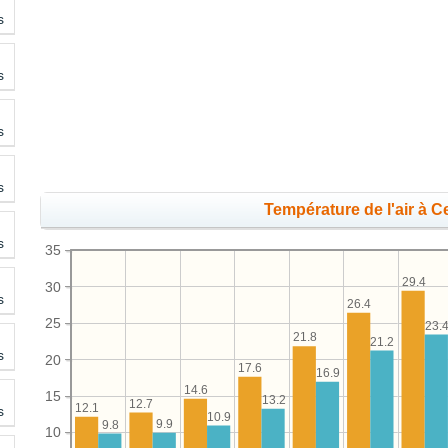
s
s
s
s
Température de l'air à 
s
35
29.4
30
s
26.4
25
23.
21.8
21.2
s
20
17.6
16.9
14.6
15
13.2
12.7
12.1
s
10.9
9.9
9.8
10