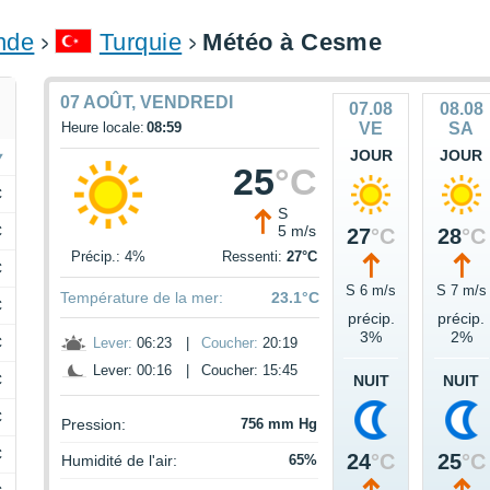
onde
Turquie
Météo à Cesme
07 AOÛT, VENDREDI
07.08
08.08
Heure locale:
08:59
VE
SA
JOUR
JOUR
25
°C
C
S
C
5 m/s
27
°C
28
°C
Précip.: 4%
Ressenti:
27°C
C
S 6 m/s
S 7 m/s
Température de la mer:
23.1°C
C
précip.
précip.
3%
2%
C
Lever:
06:23
|
Coucher:
20:19
Lever: 00:16
|
Coucher: 15:45
C
NUIT
NUIT
C
Pression:
756 mm Hg
C
24
°C
25
°C
Humidité de l'air:
65%