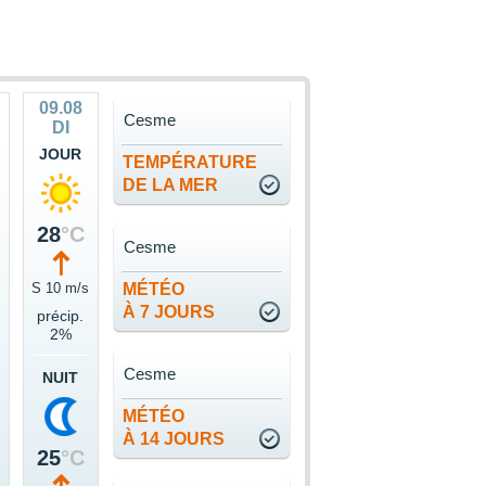
09.08
Cesme
DI
JOUR
TEMPÉRATURE
DE LA MER
28
°C
Cesme
S 10 m/s
MÉTÉO
À 7 JOURS
précip.
2%
Cesme
NUIT
MÉTÉO
À 14 JOURS
25
°C