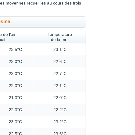
s moyennes recueillies au cours des trois
esme
 de l'air
Température
nuit
de la mer
23.5°C
23.1°C
23.0°C
22.6°C
23.0°C
22.7°C
22.0°C
22.1°C
21.0°C
22.0°C
22.0°C
22.2°C
23.0°C
23.2°C
22.5°C
23.6°C