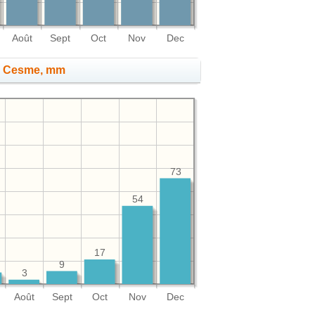
Août
Sept
Oct
Nov
Dec
 à Cesme, mm
73
54
17
9
3
Août
Sept
Oct
Nov
Dec