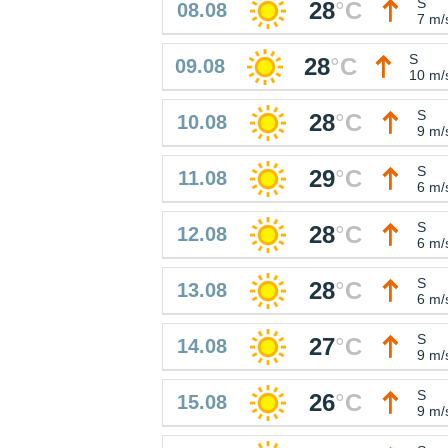
S
28
°
C
08.08
7 m/
S
28
°
C
09.08
10 m/
S
28
°
C
10.08
9 m/
S
29
°
C
11.08
6 m/
S
28
°
C
12.08
6 m/
S
28
°
C
13.08
6 m/
S
27
°
C
14.08
9 m/
S
26
°
C
15.08
9 m/