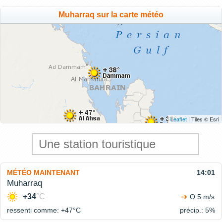
Muharraq sur la carte météo
Leaflet
| Tiles © Esri
MÉTÉO MAINTENANT
14:01
Muharraq
+34
°C
O 5 m/s
ressenti comme: +47°
C
précip.: 5%