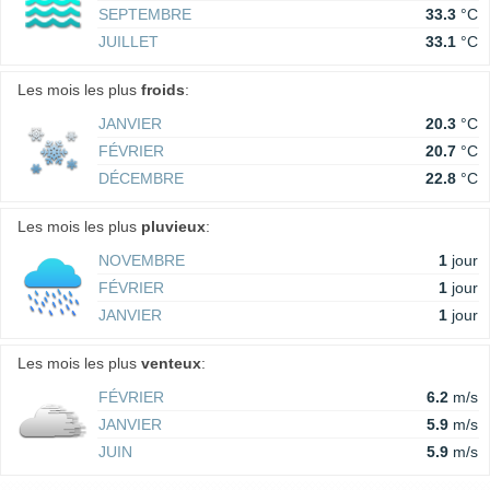
SEPTEMBRE
33.3
°C
JUILLET
33.1
°C
Les mois les plus
froids
:
JANVIER
20.3
°C
FÉVRIER
20.7
°C
DÉCEMBRE
22.8
°C
Les mois les plus
pluvieux
:
NOVEMBRE
1
jour
FÉVRIER
1
jour
JANVIER
1
jour
Les mois les plus
venteux
:
FÉVRIER
6.2
m/s
JANVIER
5.9
m/s
JUIN
5.9
m/s