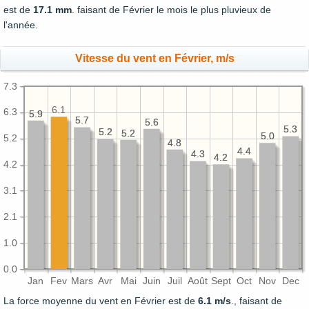
est de
17.1 mm
. faisant de Février le mois le plus pluvieux de
l'année.
Vitesse du vent en Février, m/s
7.3
6.1
6.3
5.9
5.9
5.7
5.7
5.6
5.6
5.3
5.3
5.2
5.2
5.2
5.2
5.0
5.0
5.2
4.8
4.8
4.4
4.4
4.3
4.3
4.2
4.2
4.2
3.1
2.1
1.0
0.0
Jan
Fev
Mars
Avr
Mai
Juin
Juil
Août
Sept
Oct
Nov
Dec
La force moyenne du vent en Février est de
6.1 m/s
., faisant de