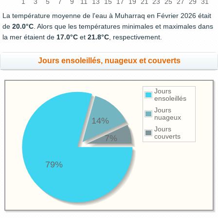
1
3
5
7
9
11
13
15
17
19
21
23
25
27
29
31
La température moyenne de l'eau à Muharraq en Février 2026 était
de
20.0°C
. Alors que les températures minimales et maximales dans
la mer étaient de
17.0°C
et
21.8°C
, respectivement.
Jours ensoleillés, nuageux et couverts
Jours
ensoleillés
Jours
nuageux
14%
Jours
couverts
7%
79%