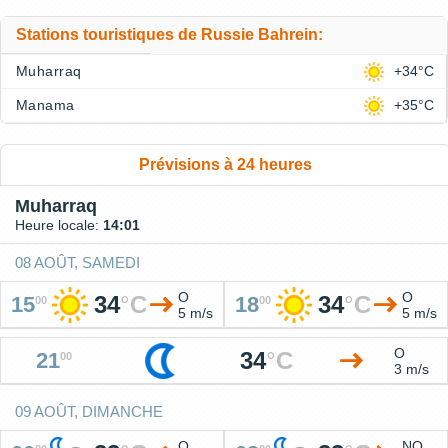
Stations touristiques de Russie Bahrein:
Muharraq
+34°C
Manama
+35°C
Prévisions à 24 heures
Muharraq
Heure locale:
14:01
08 AOÛT, SAMEDI
O
O
34
°
C
34
°
C
15
18
00
00
5 m/s
5 m/s
O
34
°
C
21
00
3 m/s
09 AOÛT, DIMANCHE
O
NO