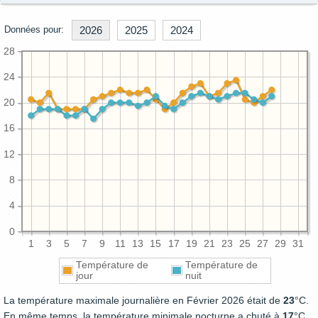
Données pour:
2026
2025
2024
28
24
20
16
12
8
4
0
1
3
5
7
9
11
13
15
17
19
21
23
25
27
29
31
Température de
Température de
jour
nuit
La température maximale journalière en Février 2026 était de
23
°C.
En même temps, la température minimale nocturne a chuté à
17
°C.