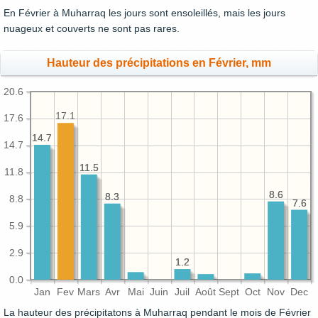
En Février à Muharraq les jours sont ensoleillés, mais les jours
nuageux et couverts ne sont pas rares.
Hauteur des précipitations en Février, mm
20.6
17.1
17.6
14.7
14.7
14.7
11.5
11.5
11.8
8.6
8.6
8.3
8.3
8.8
7.6
7.6
5.9
2.9
1.2
1.2
0.0
Jan
Fev
Mars
Avr
Mai
Juin
Juil
Août
Sept
Oct
Nov
Dec
La hauteur des précipitatons à Muharraq pendant le mois de Février