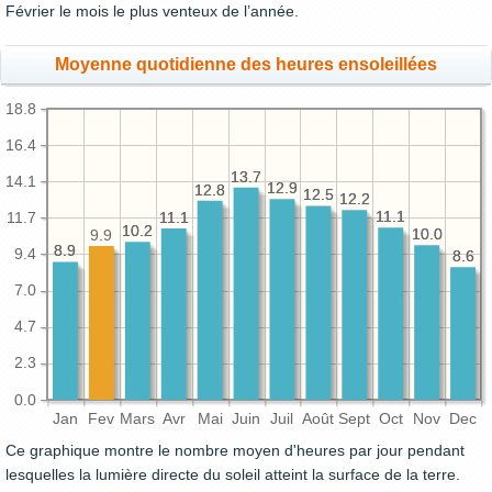
Février le mois le plus venteux de l’année.
Moyenne quotidienne des heures ensoleillées
18.8
16.4
13.7
13.7
14.1
12.9
12.9
12.8
12.8
12.5
12.5
12.2
12.2
11.1
11.1
11.7
11.1
11.1
10.2
10.2
10.0
10.0
9.9
8.9
8.9
9.4
8.6
8.6
7.0
4.7
2.3
0.0
Jan
Fev
Mars
Avr
Mai
Juin
Juil
Août
Sept
Oct
Nov
Dec
Ce graphique montre le nombre moyen d'heures par jour pendant
lesquelles la lumière directe du soleil atteint la surface de la terre.