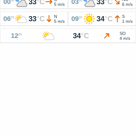
33
°
C
33
°
C
00
03
00
00
5 m/s
6 m/s
N
S
33
°
C
34
°
C
06
09
00
00
5 m/s
1 m/s
SO
34
°
C
12
00
4 m/s