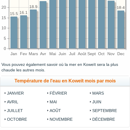
18.9
20
18.4
16.1
15.5
15
10
5
0
Jan
Fev
Mars
Avr
Mai
Juin
Juil
Août
Sept
Oct
Nov
Dec
Vous pouvez également savoir où la mer en Koweït sera la plus
chaude les autres mois.
Température de l'eau en Koweït mois par mois
JANVIER
FÉVRIER
MARS
AVRIL
MAI
JUIN
JUILLET
AOÛT
SEPTEMBRE
OCTOBRE
NOVEMBRE
DÉCEMBRE