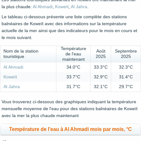
la plus chaude:
Al Ahmadi
,
Koweït
,
Al Jahra
.
Le tableau ci-dessous présente une liste complète des stations
balnéaires de Koweït avec des informations sur la température
actuelle de la mer ainsi que des indicateurs pour le mois en cours et
le mois suivant.
Température
Nom de la station
Août
Septembre
de l'eau
touristique
2025
2025
maintenant
Al Ahmadi
34.0°C
33.3°C
32.3°C
Koweït
33.7°C
32.9°C
31.4°C
Al Jahra
31.7°C
32.1°C
29.7°C
Vous trouverez ci-dessous des graphiques indiquant la température
mensuelle moyenne de l'eau pour des stations balnéaires de Koweït
avec la mer la plus chaude maintenant
Température de l'eau à Al Ahmadi mois par mois, °C