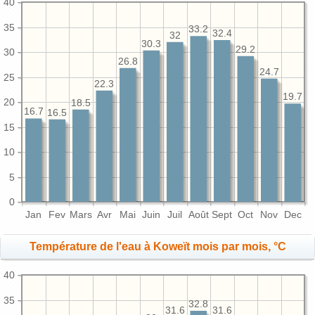
40
35
33.2
32.4
32
30.3
29.2
30
26.8
24.7
25
22.3
19.7
20
18.5
16.7
16.5
15
10
5
0
Jan
Fev
Mars
Avr
Mai
Juin
Juil
Août
Sept
Oct
Nov
Dec
Température de l'eau à Koweït mois par mois, °C
40
35
32.8
31.6
31.6