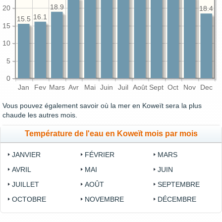
18.9
20
18.4
16.1
15.5
15
10
5
0
Jan
Fev
Mars
Avr
Mai
Juin
Juil
Août
Sept
Oct
Nov
Dec
Vous pouvez également savoir où la mer en Koweït sera la plus
chaude les autres mois.
Température de l'eau en Koweït mois par mois
JANVIER
FÉVRIER
MARS
AVRIL
MAI
JUIN
JUILLET
AOÛT
SEPTEMBRE
OCTOBRE
NOVEMBRE
DÉCEMBRE