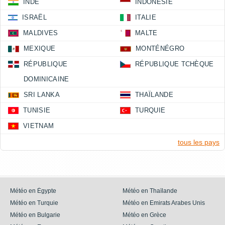
INDE
INDONÉSIE
ISRAËL
ITALIE
MALDIVES
MALTE
MEXIQUE
MONTÉNÉGRO
RÉPUBLIQUE
RÉPUBLIQUE TCHÈQUE
DOMINICAINE
SRI LANKA
THAÏLANDE
TUNISIE
TURQUIE
VIETNAM
tous les pays
Météo en Égypte
Météo en Thaïlande
Météo en Turquie
Météo en Emirats Arabes Unis
Météo en Bulgarie
Météo en Grèce