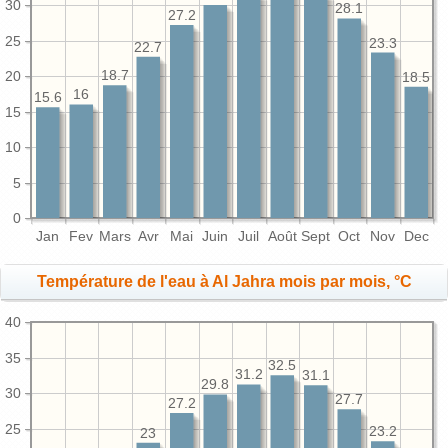
30
28.1
27.2
25
23.3
22.7
20
18.7
18.5
16
15.6
15
10
5
0
Jan
Fev
Mars
Avr
Mai
Juin
Juil
Août
Sept
Oct
Nov
Dec
Température de l'eau à Al Jahra mois par mois, °C
40
35
32.5
31.2
31.1
29.8
30
27.7
27.2
25
23.2
23