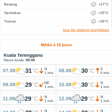
Redang
+27°C
Sandakan
+25°C
Tioman
+26°C
tous les stations touristiques
Météo à 10 jours
Kuala Terengganu
Heure locale:
05:00
N
S
31
°
C
30
°
C
07.08
08.08
1 m/s
0 m/s
NE
N
29
°
C
30
°
C
09.08
10.08
1 m/s
1 m/s
N
N
29
°
C
29
°
C
11.08
12.08
1 m/s
1 m/s
N
N