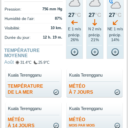
Pression:
756 mm Hg
27
°C
27
°C
27
°C
Humidité de l'air:
87%
Visibilité:
10 km.
E 1 m/s
N 2 m/s
NE 1 m/s
précip.
précip.
précip.
Durée du jour:
12 h. 19 m.
26%
21%
14%
TEMPÉRATURE
MOYENNE
Août
31.4°C
25.9°C
Kuala Terengganu
Kuala Terengganu
TEMPÉRATURE
MÉTÉO
DE LA MER
À 7 JOURS
Kuala Terengganu
Kuala Terengganu
MÉTÉO
MÉTÉO
À 14 JOURS
MOIS PAR MOIS