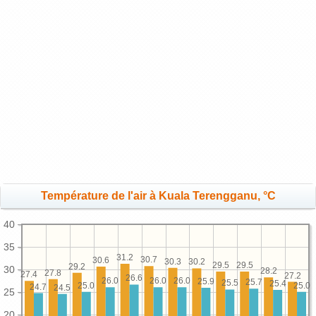
Température de l'air à Kuala Terengganu, °C
40
35
31.2
30.7
30.6
30.3
30.2
29.5
29.5
29.2
30
28.2
27.8
27.4
27.2
26.6
26.0
26.0
26.0
25.9
25.7
25.5
25.4
25.0
25.0
24.7
24.5
25
20