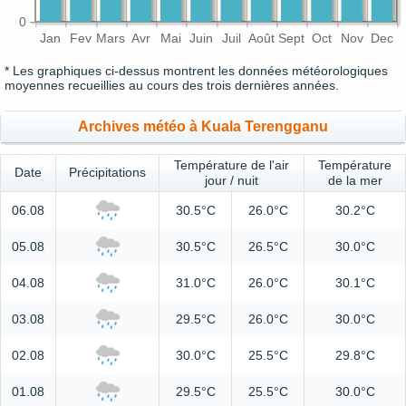
0
Jan
Fev
Mars
Avr
Mai
Juin
Juil
Août
Sept
Oct
Nov
Dec
* Les graphiques ci-dessus montrent les données météorologiques
moyennes recueillies au cours des trois dernières années.
Archives météo à Kuala Terengganu
Température de l'air
Température
Date
Précipitations
jour / nuit
de la mer
06.08
30.5°C
26.0°C
30.2°C
05.08
30.5°C
26.5°C
30.0°C
04.08
31.0°C
26.0°C
30.1°C
03.08
29.5°C
26.0°C
30.0°C
02.08
30.0°C
25.5°C
29.8°C
01.08
29.5°C
25.5°C
30.0°C