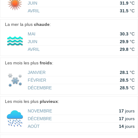
JUIN
31.9
°C
AVRIL
31.5
°C
La mer la plus
chaude
:
MAI
30.3
°C
JUIN
29.9
°C
AVRIL
29.8
°C
Les mois les plus
froids
:
JANVIER
28.1
°C
FÉVRIER
28.5
°C
DÉCEMBRE
28.5
°C
Les mois les plus
pluvieux
:
NOVEMBRE
17
jours
DÉCEMBRE
17
jours
AOÛT
14
jours