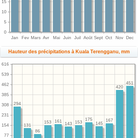
15
10
5
0
Jan
Fev
Mars
Avr
Mai
Juin
Juil
Août
Sept
Oct
Nov
Dec
Hauteur des précipitations à Kuala Terengganu, mm
616
539
451
462
420
385
294
308
231
175
167
161
153
153
145
143
154
131
86
77