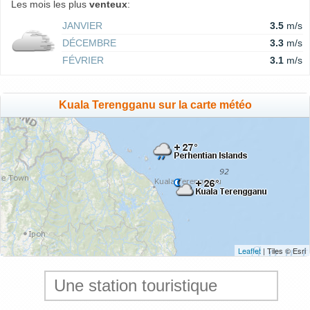
Les mois les plus
venteux
:
JANVIER
3.5
m/s
DÉCEMBRE
3.3
m/s
FÉVRIER
3.1
m/s
Kuala Terengganu sur la carte météo
Leaflet
| Tiles © Esri