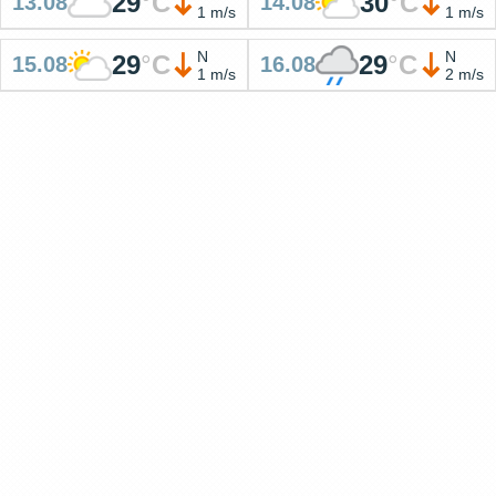
29
°
C
30
°
C
13.08
14.08
1 m/s
1 m/s
N
N
29
°
C
29
°
C
15.08
16.08
1 m/s
2 m/s