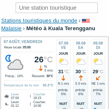
Stations touristiques du monde
Malaisie
Météo à Kuala Terengganu
07 AOÛT, VENDREDI
07.08
08.08
09.08
Heure locale:
05:00
VE
SA
DI
JOUR
JOUR
JOUR
26
°C
N
3 m/s
31
°C
30
°C
29
°C
Précip.: 14%
Ressenti:
30°C
N 1 m/s
S 0 m/s
NE 1 m/s
Température de la mer:
30.2°C
précip.
précip.
précip.
5%
6%
7%
Lever:
Coucher:
|
07:04
19:23
Lever:
Coucher:
NUIT
NUIT
NUIT
|
01:12
14:00