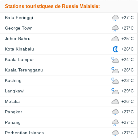
Stations touristiques de Russie Malaisie:
Batu Feringgi
+27°C
George Town
+27°C
Johor Bahru
+25°C
Kota Kinabalu
+26°C
Kuala Lumpur
+24°C
Kuala Terengganu
+26°C
Kuching
+23°C
Langkawi
+29°C
Melaka
+26°C
Pangkor
+27°C
Penang
+27°C
Perhentian Islands
+27°C