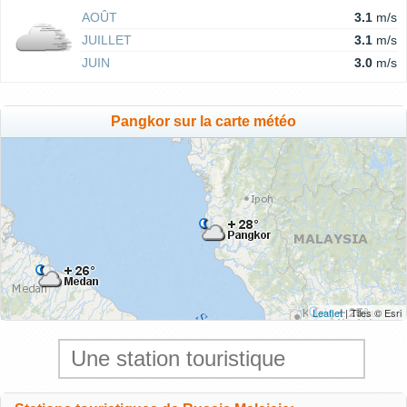
AOÛT
3.1
m/s
JUILLET
3.1
m/s
JUIN
3.0
m/s
Pangkor sur la carte météo
Leaflet
| Tiles © Esri