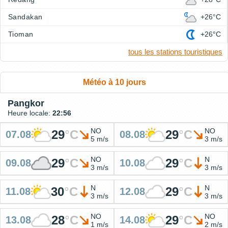
Sandakan
+26°C
Tioman
+26°C
tous les stations touristiques
Météo à 10 jours
Pangkor
Heure locale:
22:56
NO
NO
29
°
C
29
°
C
07.08
08.08
5 m/s
3 m/s
NO
N
29
°
C
29
°
C
09.08
10.08
3 m/s
3 m/s
N
N
30
°
C
29
°
C
11.08
12.08
3 m/s
3 m/s
NO
NO
28
°
C
29
°
C
13.08
14.08
1 m/s
2 m/s