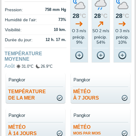
Pression:
758 mm Hg
28
°C
28
°C
28
°C
Humidité de l'air:
73%
Visibilité:
10 km.
O 3 m/s
SO 2 m/s
O 3 m/s
précip.
précip.
précip.
Durée du jour:
12 h. 17 m.
9%
54%
10%
TEMPÉRATURE
MOYENNE
Août
31.0°C
26.9°C
Pangkor
Pangkor
TEMPÉRATURE
MÉTÉO
DE LA MER
À 7 JOURS
Pangkor
Pangkor
MÉTÉO
MÉTÉO
À 14 JOURS
MOIS PAR MOIS