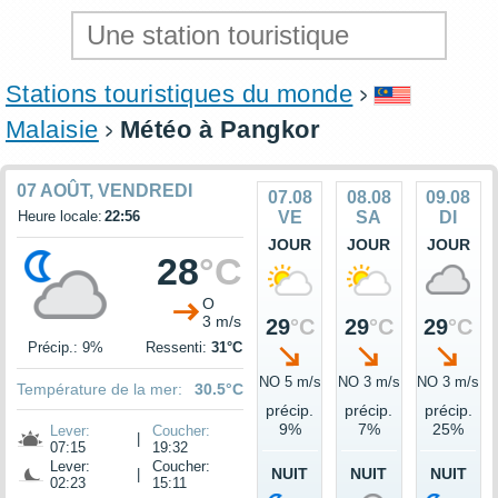
Stations touristiques du monde
Malaisie
Météo à Pangkor
07 AOÛT, VENDREDI
07.08
08.08
09.08
Heure locale:
22:56
VE
SA
DI
JOUR
JOUR
JOUR
28
°C
O
3 m/s
29
°C
29
°C
29
°C
Précip.: 9%
Ressenti:
31°C
NO 5 m/s
NO 3 m/s
NO 3 m/s
Température de la mer:
30.5°C
précip.
précip.
précip.
9%
7%
25%
Lever:
Coucher:
|
07:15
19:32
Lever:
Coucher:
NUIT
NUIT
NUIT
|
02:23
15:11