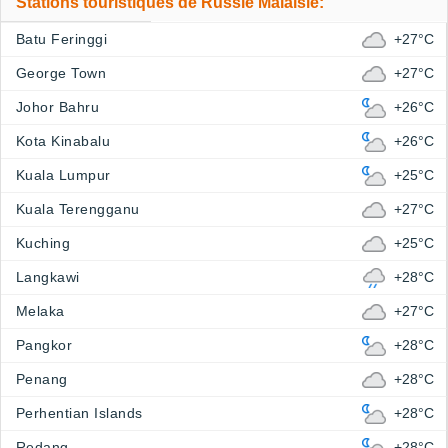
Stations touristiques de Russie Malaisie:
Batu Feringgi
+27°C
George Town
+27°C
Johor Bahru
+26°C
Kota Kinabalu
+26°C
Kuala Lumpur
+25°C
Kuala Terengganu
+27°C
Kuching
+25°C
Langkawi
+28°C
Melaka
+27°C
Pangkor
+28°C
Penang
+28°C
Perhentian Islands
+28°C
Redang
+28°C