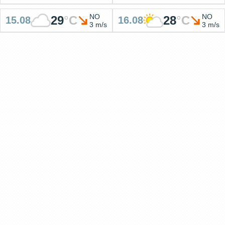
NO
NO
29
°
C
28
°
C
15.08
16.08
3 m/s
3 m/s