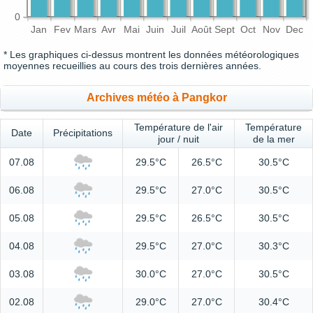
0
Jan
Fev
Mars
Avr
Mai
Juin
Juil
Août
Sept
Oct
Nov
Dec
* Les graphiques ci-dessus montrent les données météorologiques
moyennes recueillies au cours des trois dernières années.
Archives météo à Pangkor
Température de l'air
Température
Date
Précipitations
jour / nuit
de la mer
07.08
29.5°C
26.5°C
30.5°C
06.08
29.5°C
27.0°C
30.5°C
05.08
29.5°C
26.5°C
30.5°C
04.08
29.5°C
27.0°C
30.3°C
03.08
30.0°C
27.0°C
30.5°C
02.08
29.0°C
27.0°C
30.4°C