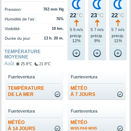
Pression:
763 mm Hg
22
°C
23
°C
22
°C
Humidité de l'air:
76%
Visibilité:
10 km.
S 6 m/s
S 7 m/s
S 7 m/s
précip.
précip.
précip.
Durée du jour:
13 h. 20 m.
12%
9%
11%
TEMPÉRATURE
MOYENNE
Août
25.8°C
21.8°C
Fuerteventura
Fuerteventura
TEMPÉRATURE
MÉTÉO
DE LA MER
À 7 JOURS
Fuerteventura
Fuerteventura
MÉTÉO
MÉTÉO
À 14 JOURS
MOIS PAR MOIS