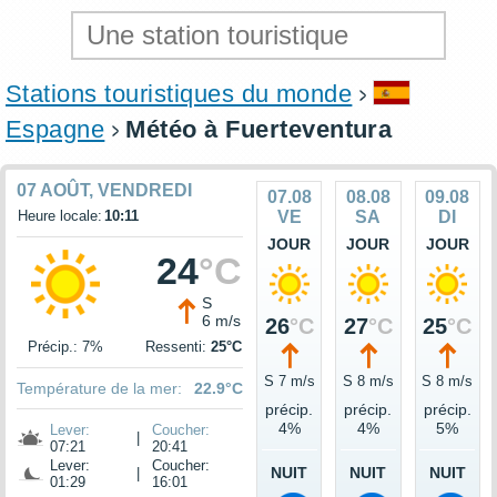
Stations touristiques du monde
Espagne
Météo à Fuerteventura
07 AOÛT, VENDREDI
07.08
08.08
09.08
Heure locale:
10:11
VE
SA
DI
JOUR
JOUR
JOUR
24
°C
S
6 m/s
26
°C
27
°C
25
°C
Précip.: 7%
Ressenti:
25°C
S 7 m/s
S 8 m/s
S 8 m/s
Température de la mer:
22.9°C
précip.
précip.
précip.
4%
4%
5%
Lever:
Coucher:
|
07:21
20:41
Lever:
Coucher:
NUIT
NUIT
NUIT
|
01:29
16:01