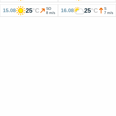
SO
S
25
°
C
25
°
C
15.08
16.08
8 m/s
7 m/s