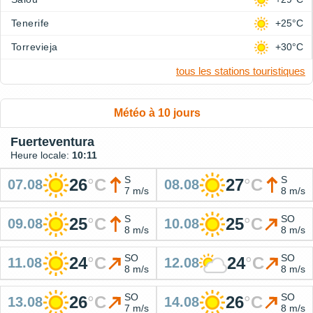
Tenerife
+25°C
Torrevieja
+30°C
tous les stations touristiques
Météo à 10 jours
Fuerteventura
Heure locale:
10:11
S
S
26
°
C
27
°
C
07.08
08.08
7 m/s
8 m/s
S
SO
25
°
C
25
°
C
09.08
10.08
8 m/s
8 m/s
SO
SO
24
°
C
24
°
C
11.08
12.08
8 m/s
8 m/s
SO
SO
26
°
C
26
°
C
13.08
14.08
7 m/s
8 m/s