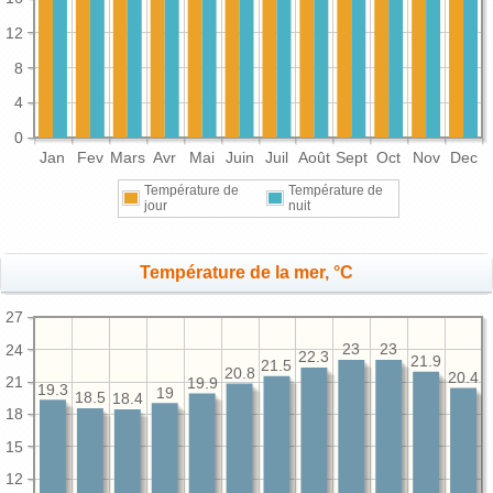
12
8
4
0
Jan
Fev
Mars
Avr
Mai
Juin
Juil
Août
Sept
Oct
Nov
Dec
Température de
Température de
jour
nuit
Température de la mer, °C
27
24
23
23
22.3
21.9
21.5
20.8
20.4
21
19.9
19.3
19
18.5
18.4
18
15
12