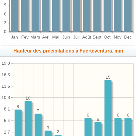
9
6
3
0
Jan
Fev
Mars
Avr
Mai
Juin
Juil
Août
Sept
Oct
Nov
Dec
Hauteur des précipitations à Fuerteventura, mm
19.0
16.3
15
13.6
10.8
10
8
8.1
7
6
6
6
5
5.4
3
2.7
2