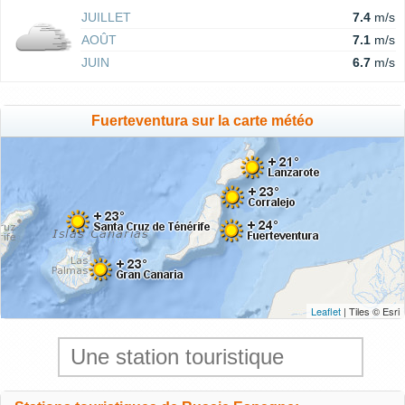
JUILLET
7.4
m/s
AOÛT
7.1
m/s
JUIN
6.7
m/s
Fuerteventura sur la carte météo
Leaflet
| Tiles © Esri