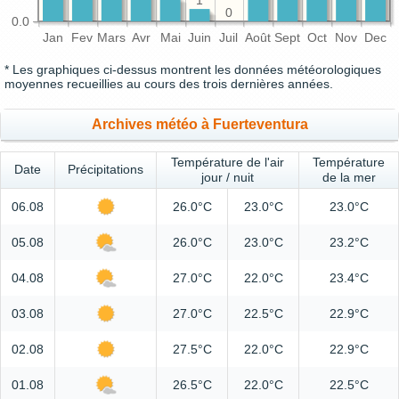
1
0
0.0
Jan
Fev
Mars
Avr
Mai
Juin
Juil
Août
Sept
Oct
Nov
Dec
* Les graphiques ci-dessus montrent les données météorologiques
moyennes recueillies au cours des trois dernières années.
Archives météo à Fuerteventura
Température de l'air
Température
Date
Précipitations
jour / nuit
de la mer
06.08
26.0°C
23.0°C
23.0°C
05.08
26.0°C
23.0°C
23.2°C
04.08
27.0°C
22.0°C
23.4°C
03.08
27.0°C
22.5°C
22.9°C
02.08
27.5°C
22.0°C
22.9°C
01.08
26.5°C
22.0°C
22.5°C