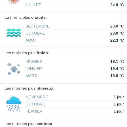
JUILLET
24.9
°C
La mer la plus
chaude
:
SEPTEMBRE
23.0
°C
OCTOBRE
23.0
°C
AOÛT
22.3
°C
Les mois les plus
froids
:
FÉVRIER
19.1
°C
JANVIER
19.4
°C
MARS
19.6
°C
Les mois les plus
pluvieux
:
NOVEMBRE
1
jour
OCTOBRE
1
jour
FÉVRIER
1
jour
Les mois les plus
venteux
: