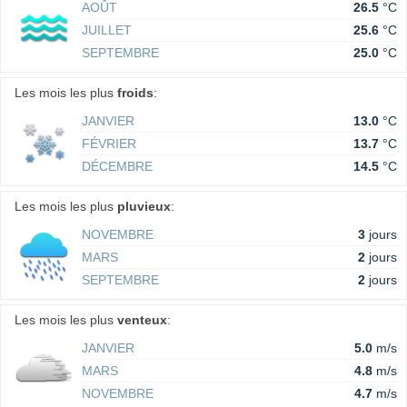
AOÛT
26.5
°C
JUILLET
25.6
°C
SEPTEMBRE
25.0
°C
Les mois les plus
froids
:
JANVIER
13.0
°C
FÉVRIER
13.7
°C
DÉCEMBRE
14.5
°C
Les mois les plus
pluvieux
:
NOVEMBRE
3
jours
MARS
2
jours
SEPTEMBRE
2
jours
Les mois les plus
venteux
:
JANVIER
5.0
m/s
MARS
4.8
m/s
NOVEMBRE
4.7
m/s