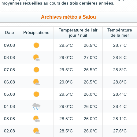
moyennes recueillies au cours des trois dernières années.
Archives météo à Salou
Température de l'air
Température
Date
Précipitations
jour / nuit
de la mer
09.08
29.5°C
26.5°C
28.7°C
08.08
29.0°C
27.0°C
28.8°C
07.08
29.5°C
26.5°C
28.8°C
06.08
29.0°C
26.5°C
28.8°C
05.08
29.5°C
26.0°C
28.4°C
04.08
29.0°C
26.0°C
28.4°C
03.08
28.5°C
26.0°C
28.1°C
02.08
28.5°C
26.0°C
27.6°C