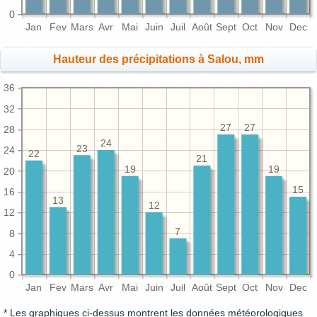
0
Jan
Fev
Mars
Avr
Mai
Juin
Juil
Août
Sept
Oct
Nov
Dec
Hauteur des précipitations à Salou, mm
36
32
27
27
28
24
23
24
22
21
19
19
20
15
16
13
12
12
7
8
4
0
Jan
Fev
Mars
Avr
Mai
Juin
Juil
Août
Sept
Oct
Nov
Dec
* Les graphiques ci-dessus montrent les données météorologiques