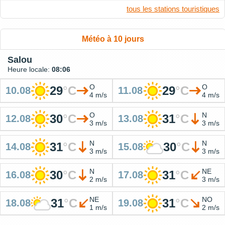
tous les stations touristiques
Météo à 10 jours
Salou
Heure locale:
08:06
O
O
29
°
C
29
°
C
10.08
11.08
4 m/s
4 m/s
O
N
30
°
C
31
°
C
12.08
13.08
3 m/s
3 m/s
N
N
31
°
C
30
°
C
14.08
15.08
3 m/s
3 m/s
N
NE
30
°
C
31
°
C
16.08
17.08
2 m/s
3 m/s
NE
NO
31
°
C
31
°
C
18.08
19.08
1 m/s
2 m/s