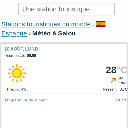
Stations touristiques du monde
Espagne
Météo à Salou
10 AOÛT, LUNDI
Heure locale:
08:06
28
°C
SO
2 m/s
Précip.: 4%
Ressenti:
31°C
Température de la mer:
28.7°C