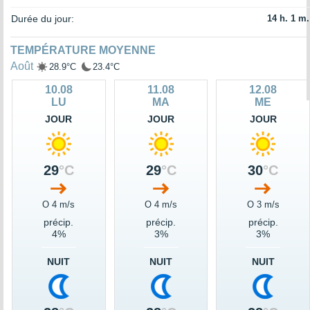
Durée du jour:
14 h. 1 m.
TEMPÉRATURE MOYENNE
Août
28.9°C
23.4°C
10.08
11.08
12.08
LU
MA
ME
JOUR
JOUR
JOUR
29
°C
29
°C
30
°C
O 4 m/s
O 4 m/s
O 3 m/s
précip.
précip.
précip.
4%
3%
3%
NUIT
NUIT
NUIT