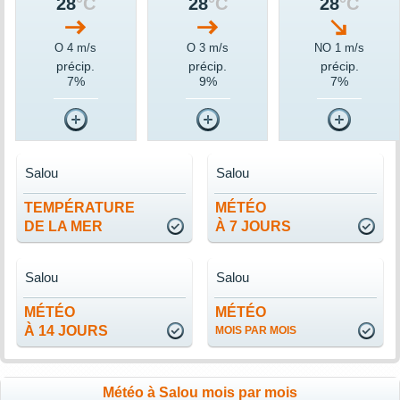
28
°C
28
°C
28
°C
O 4 m/s
O 3 m/s
NO 1 m/s
précip.
précip.
précip.
7%
9%
7%
Salou
Salou
TEMPÉRATURE
MÉTÉO
DE LA MER
À 7 JOURS
Salou
Salou
MÉTÉO
MÉTÉO
À 14 JOURS
MOIS PAR MOIS
Météo à Salou mois par mois