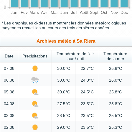
0
Jan
Fev
Mars
Avr
Mai
Juin
Juil
Août
Sept
Oct
Nov
Dec
* Les graphiques ci-dessus montrent les données météorologiques
moyennes recueillies au cours des trois dernières années.
Archives météo à Sa Riera
Température de l'air
Température
Date
Précipitations
jour / nuit
de la mer
07.08
30.0°C
22.7°C
25.8°C
06.08
30.0°C
24.0°C
26.0°C
05.08
30.0°C
24.5°C
25.8°C
04.08
27.5°C
23.5°C
25.8°C
03.08
28.5°C
23.5°C
25.5°C
02.08
29.0°C
23.5°C
25.3°C