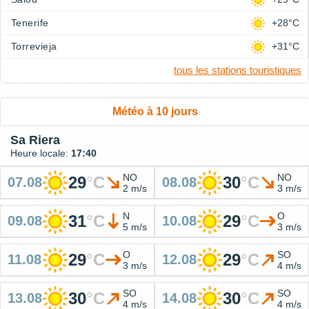
Tenerife
+28°C
Torrevieja
+31°C
tous les stations touristiques
Météo à 10 jours
Sa Riera
Heure locale:
17:40
NO
NO
29
°
C
30
°
C
07.08
08.08
2 m/s
3 m/s
N
O
31
°
C
29
°
C
09.08
10.08
5 m/s
3 m/s
O
SO
29
°
C
29
°
C
11.08
12.08
3 m/s
4 m/s
SO
SO
30
°
C
30
°
C
13.08
14.08
4 m/s
4 m/s