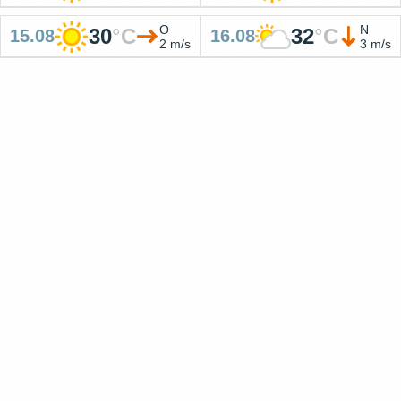
O
N
30
°
C
32
°
C
15.08
16.08
2 m/s
3 m/s