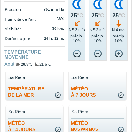
Pression:
761 mm Hg
25
°C
25
°C
25
°C
Humidité de l'air:
68%
Visibilité:
10 km.
NE 3 m/s
NE 2 m/s
N 4 m/s
précip.
précip.
précip.
Durée du jour:
14 h. 12 m.
10%
10%
10%
TEMPÉRATURE
MOYENNE
Août
28.9°C
21.6°C
Sa Riera
Sa Riera
TEMPÉRATURE
MÉTÉO
DE LA MER
À 7 JOURS
Sa Riera
Sa Riera
MÉTÉO
MÉTÉO
À 14 JOURS
MOIS PAR MOIS