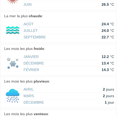
JUIN
26.5
°C
La mer la plus
chaude
:
AOÛT
24.4
°C
JUILLET
24.0
°C
SEPTEMBRE
22.7
°C
Les mois les plus
froids
:
JANVIER
12.2
°C
DÉCEMBRE
13.4
°C
FÉVRIER
14.3
°C
Les mois les plus
pluvieux
:
AVRIL
2
jours
MARS
2
jours
DÉCEMBRE
1
jour
Les mois les plus
venteux
: