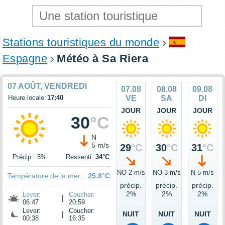
Stations touristiques du monde
Espagne
Météo à Sa Riera
07 AOÛT, VENDREDI
07.08
08.08
09.08
Heure locale:
17:40
VE
SA
DI
JOUR
JOUR
JOUR
30
°C
N
5 m/s
29
°C
30
°C
31
°C
Précip.: 5%
Ressenti:
34°C
NO 2 m/s
NO 3 m/s
N 5 m/s
Température de la mer:
25.8°C
précip.
précip.
précip.
2%
2%
2%
Lever:
Coucher:
|
06:47
20:59
Lever:
Coucher:
NUIT
NUIT
NUIT
|
00:38
16:35