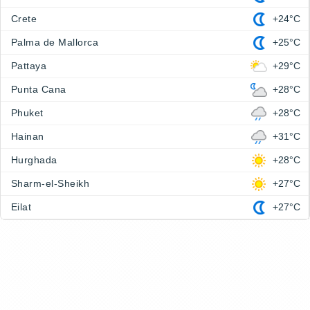
Crete
+24°C
Palma de Mallorca
+25°C
Pattaya
+29°C
Punta Cana
+28°C
Phuket
+28°C
Hainan
+31°C
Hurghada
+28°C
Sharm-el-Sheikh
+27°C
Eilat
+27°C