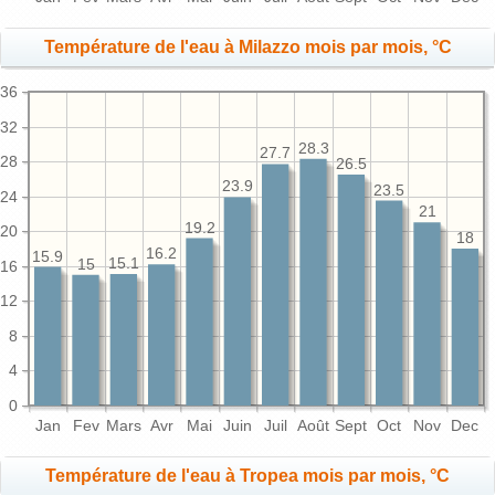
Température de l'eau à Milazzo mois par mois, °C
36
32
28.3
27.7
28
26.5
23.9
23.5
24
21
19.2
20
18
16.2
15.9
15.1
15
16
12
8
4
0
Jan
Fev
Mars
Avr
Mai
Juin
Juil
Août
Sept
Oct
Nov
Dec
Température de l'eau à Tropea mois par mois, °C