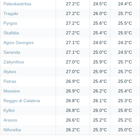
Paleokastritsa
27.2°C
24.5°C
24.4°C
Tragaki
27.2°C
26.0°C
25.7°C
Pyrgos
27.2°C
25.6°C
25.5°C
Skafidia
27.2°C
25.4°C
25.5°C
Agios Georgios
27.1°C
24.6°C
24.2°C
Saranda
27.1°C
25.0°C
24.5°C
Zákynthos
27.0°C
25.9°C
25.7°C
Alykes
27.0°C
25.9°C
25.7°C
Patras
26.9°C
25.4°C
25.0°C
Messine
26.9°C
26.2°C
25.4°C
Reggio di Calabria
26.8°C
26.1°C
25.3°C
Kyllini
26.8°C
26.0°C
25.8°C
Araxos
26.6°C
25.2°C
25.2°C
Niforeika
26.2°C
25.3°C
25.0°C