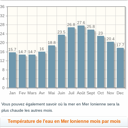
36
32
27.6
28
26.8
25.8
23.5
23
24
20.4
20
18.8
17.7
16
15.7
16
14.7
14.7
12
8
4
0
Jan
Fev
Mars
Avr
Mai
Juin
Juil
Août
Sept
Oct
Nov
Dec
Vous pouvez également savoir où la mer en Mer Ionienne sera la
plus chaude les autres mois.
Température de l'eau en Mer Ionienne mois par mois