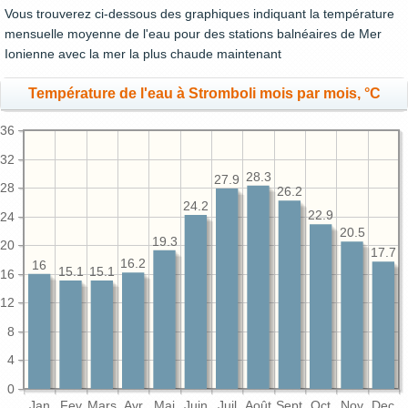
Vous trouverez ci-dessous des graphiques indiquant la température
mensuelle moyenne de l'eau pour des stations balnéaires de Mer
Ionienne avec la mer la plus chaude maintenant
Température de l'eau à Stromboli mois par mois, °C
36
32
28.3
27.9
28
26.2
24.2
22.9
24
20.5
19.3
20
17.7
16.2
16
15.1
15.1
16
12
8
4
0
Jan
Fev
Mars
Avr
Mai
Juin
Juil
Août
Sept
Oct
Nov
Dec