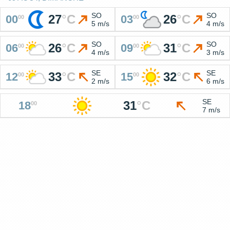
SO
SO
27
°
C
26
°
C
00
03
00
00
5 m/s
4 m/s
SO
SO
26
°
C
31
°
C
06
09
00
00
4 m/s
3 m/s
SE
SE
33
°
C
32
°
C
12
15
00
00
2 m/s
6 m/s
SE
31
°
C
18
00
7 m/s