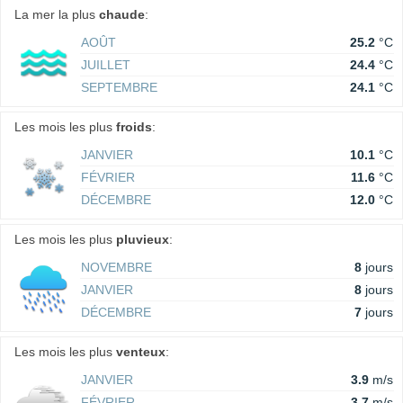
La mer la plus
chaude
:
AOÛT
25.2
°C
JUILLET
24.4
°C
SEPTEMBRE
24.1
°C
Les mois les plus
froids
:
JANVIER
10.1
°C
FÉVRIER
11.6
°C
DÉCEMBRE
12.0
°C
Les mois les plus
pluvieux
:
NOVEMBRE
8
jours
JANVIER
8
jours
DÉCEMBRE
7
jours
Les mois les plus
venteux
:
JANVIER
3.9
m/s
FÉVRIER
3.7
m/s