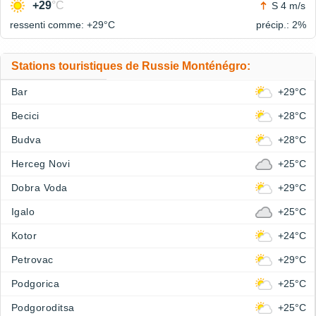
+29
°C
S 4 m/s
ressenti comme: +29°
C
précip.: 2%
Stations touristiques de Russie Monténégro:
Bar
+29°C
Becici
+28°C
Budva
+28°C
Herceg Novi
+25°C
Dobra Voda
+29°C
Igalo
+25°C
Kotor
+24°C
Petrovac
+29°C
Podgorica
+25°C
Podgoroditsa
+25°C