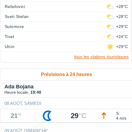
Rafailovici
+28°C
Sveti Stefan
+28°C
Sutomore
+29°C
Tivat
+24°C
Ulcin
+29°C
tous les stations touristiques
Prévisions à 24 heures
Ada Bojana
Heure locale:
19:40
08 AOÛT, SAMEDI
S
29
°
C
21
00
4 m/s
09 AOÛT, DIMANCHE