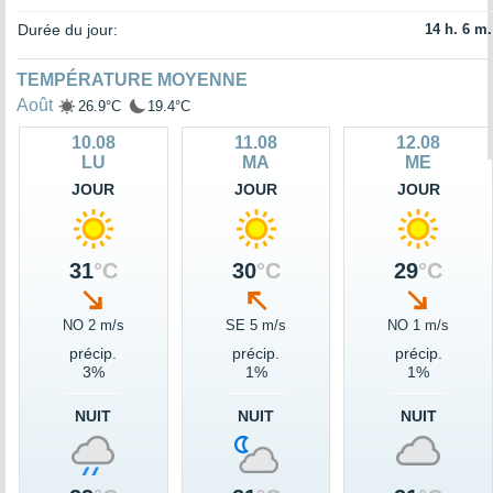
Durée du jour:
14 h. 6 m.
TEMPÉRATURE MOYENNE
Août
26.9°C
19.4°C
10.08
11.08
12.08
LU
MA
ME
JOUR
JOUR
JOUR
31
°C
30
°C
29
°C
NO 2 m/s
SE 5 m/s
NO 1 m/s
précip.
précip.
précip.
3%
1%
1%
NUIT
NUIT
NUIT