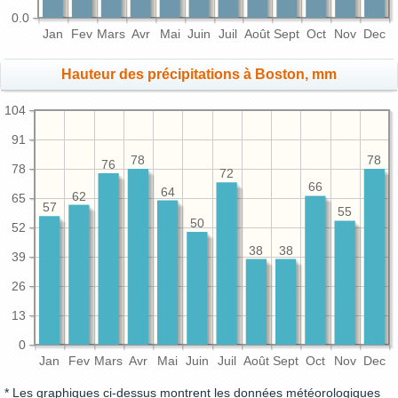
0.0
Jan
Fev
Mars
Avr
Mai
Juin
Juil
Août
Sept
Oct
Nov
Dec
Hauteur des précipitations à Boston, mm
104
91
78
78
76
78
72
66
64
62
65
57
55
50
52
38
38
39
26
13
0
Jan
Fev
Mars
Avr
Mai
Juin
Juil
Août
Sept
Oct
Nov
Dec
* Les graphiques ci-dessus montrent les données météorologiques