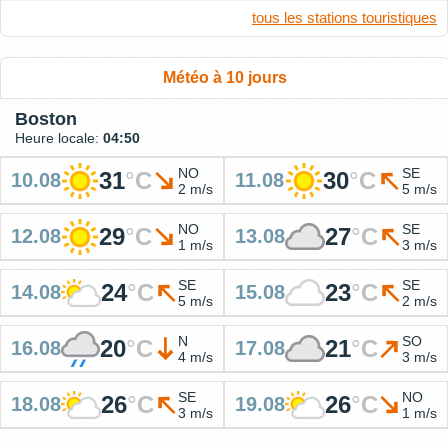
tous les stations touristiques
Météo à 10 jours
Boston
Heure locale:
04:50
NO
SE
31
°
C
30
°
C
10.08
11.08
2 m/s
5 m/s
NO
SE
29
°
C
27
°
C
12.08
13.08
1 m/s
3 m/s
SE
SE
24
°
C
23
°
C
14.08
15.08
5 m/s
2 m/s
N
SO
20
°
C
21
°
C
16.08
17.08
4 m/s
3 m/s
SE
NO
26
°
C
26
°
C
18.08
19.08
3 m/s
1 m/s