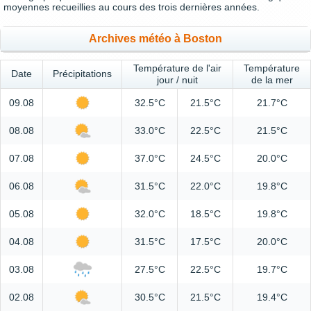
moyennes recueillies au cours des trois dernières années.
Archives météo à Boston
Température de l'air
Température
Date
Précipitations
jour / nuit
de la mer
09.08
32.5°C
21.5°C
21.7°C
08.08
33.0°C
22.5°C
21.5°C
07.08
37.0°C
24.5°C
20.0°C
06.08
31.5°C
22.0°C
19.8°C
05.08
32.0°C
18.5°C
19.8°C
04.08
31.5°C
17.5°C
20.0°C
03.08
27.5°C
22.5°C
19.7°C
02.08
30.5°C
21.5°C
19.4°C