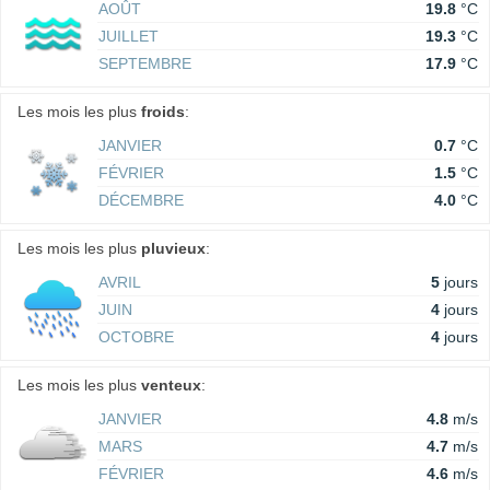
AOÛT
19.8
°C
JUILLET
19.3
°C
SEPTEMBRE
17.9
°C
Les mois les plus
froids
:
JANVIER
0.7
°C
FÉVRIER
1.5
°C
DÉCEMBRE
4.0
°C
Les mois les plus
pluvieux
:
AVRIL
5
jours
JUIN
4
jours
OCTOBRE
4
jours
Les mois les plus
venteux
:
JANVIER
4.8
m/s
MARS
4.7
m/s
FÉVRIER
4.6
m/s