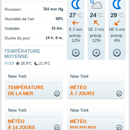
Pression:
764 mm Hg
27
°C
24
°C
29
°C
Humidité de l'air:
68%
Visibilité:
10 km.
E 2 m/s
SE 2 m/s
NE 5 m/s
précip.
précip.
précip.
Durée du jour:
14 h. 8 m.
12%
12%
4%
TEMPÉRATURE
MOYENNE
Août
28.9°C
21.9°C
New York
New York
TEMPÉRATURE
MÉTÉO
DE LA MER
À 7 JOURS
New York
New York
MÉTÉO
MÉTÉO
À 14 JOURS
MOIS PAR MOIS