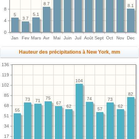
8.7
8.1
8
5.1
5
3.7
4
0
Jan
Fev
Mars
Avr
Mai
Juin
Juil
Août
Sept
Oct
Nov
Dec
Hauteur des précipitations à New York, mm
136
119
104
102
82
85
75
74
73
73
71
67
68
62
62
57
55
51
34
17