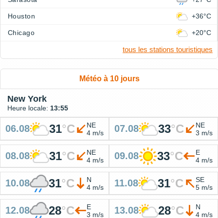
Houston
+36°C
Chicago
+20°C
tous les stations touristiques
Météo à 10 jours
New York
Heure locale:
13:55
NE
NE
31
°
C
33
°
C
06.08
07.08
4 m/s
3 m/s
NE
E
31
°
C
33
°
C
08.08
09.08
4 m/s
4 m/s
N
SE
31
°
C
31
°
C
10.08
11.08
4 m/s
5 m/s
E
N
28
°
C
28
°
C
12.08
13.08
3 m/s
4 m/s