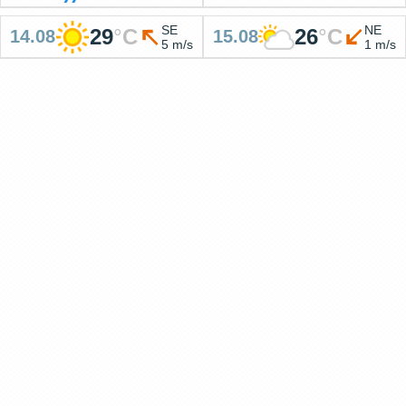
SE
NE
29
°
C
26
°
C
14.08
15.08
5 m/s
1 m/s