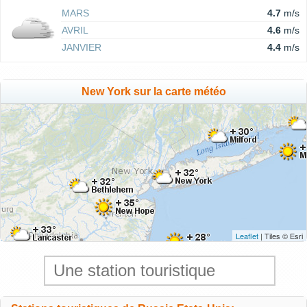
MARS
4.7
m/s
AVRIL
4.6
m/s
JANVIER
4.4
m/s
New York sur la carte météo
Leaflet
| Tiles © Esri