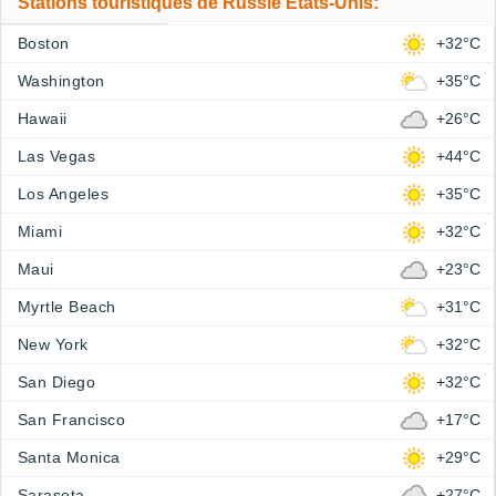
Stations touristiques de Russie Etats-Unis:
Boston
+32°C
Washington
+35°C
Hawaii
+26°C
Las Vegas
+44°C
Los Angeles
+35°C
Miami
+32°C
Maui
+23°C
Myrtle Beach
+31°C
New York
+32°C
San Diego
+32°C
San Francisco
+17°C
Santa Monica
+29°C
Sarasota
+27°C