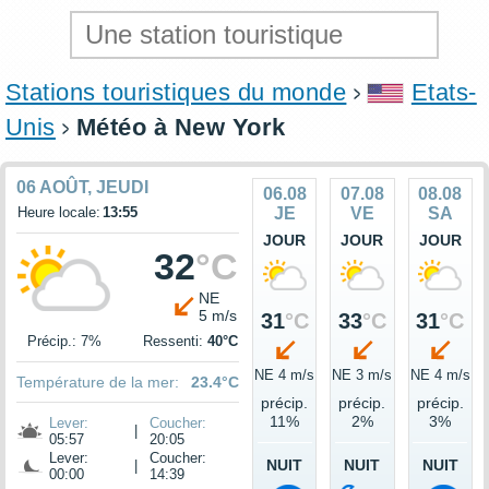
Stations touristiques du monde
Etats-
Unis
Météo à New York
06 AOÛT, JEUDI
06.08
07.08
08.08
Heure locale:
13:55
JE
VE
SA
JOUR
JOUR
JOUR
32
°C
NE
5 m/s
31
°C
33
°C
31
°C
Précip.: 7%
Ressenti:
40°C
NE 4 m/s
NE 3 m/s
NE 4 m/s
Température de la mer:
23.4°C
précip.
précip.
précip.
11%
2%
3%
Lever:
Coucher:
|
05:57
20:05
Lever:
Coucher:
NUIT
NUIT
NUIT
|
00:00
14:39