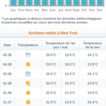
0
Jan
Fev
Mars
Avr
Mai
Juin
Juil
Août
Sept
Oct
Nov
Dec
* Les graphiques ci-dessus montrent les données météorologiques
moyennes recueillies au cours des trois dernières années.
Archives météo à New York
Température de l'air
Température
Date
Précipitations
jour / nuit
de la mer
05.08
28.0°C
19.5°C
24.1°C
04.08
29.5°C
18.5°C
23.8°C
03.08
26.5°C
24.5°C
24.1°C
02.08
30.0°C
23.0°C
23.8°C
01.08
33.5°C
21.0°C
23.0°C
31.07
31.0°C
19.5°C
23.4°C