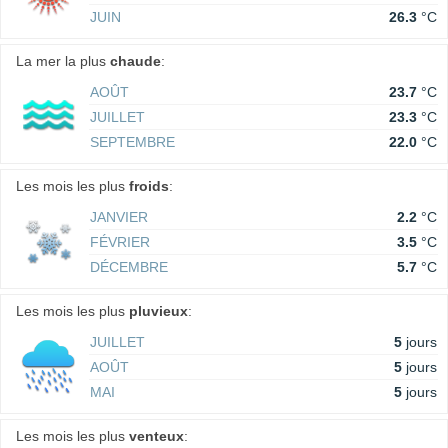
JUIN
26.3
°C
La mer la plus
chaude
:
AOÛT
23.7
°C
JUILLET
23.3
°C
SEPTEMBRE
22.0
°C
Les mois les plus
froids
:
JANVIER
2.2
°C
FÉVRIER
3.5
°C
DÉCEMBRE
5.7
°C
Les mois les plus
pluvieux
:
JUILLET
5
jours
AOÛT
5
jours
MAI
5
jours
Les mois les plus
venteux
: