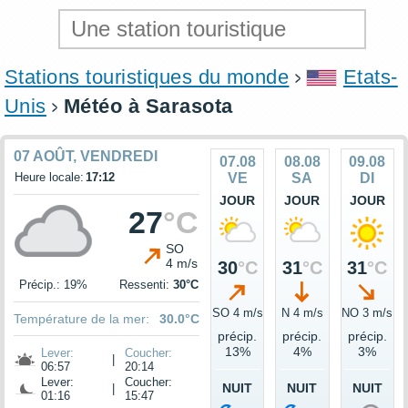
Stations touristiques du monde
Etats-
Unis
Météo à Sarasota
07 AOÛT, VENDREDI
07.08
08.08
09.08
Heure locale:
17:12
VE
SA
DI
JOUR
JOUR
JOUR
27
°C
SO
4 m/s
30
°C
31
°C
31
°C
Précip.: 19%
Ressenti:
30°C
SO 4 m/s
N 4 m/s
NO 3 m/s
Température de la mer:
30.0°C
précip.
précip.
précip.
13%
4%
3%
Lever:
Coucher:
|
06:57
20:14
Lever:
Coucher:
NUIT
NUIT
NUIT
|
01:16
15:47