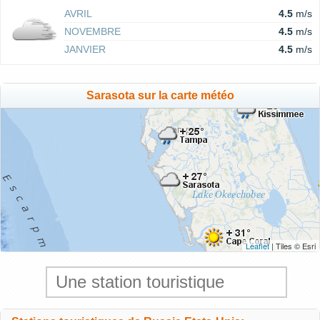
AVRIL
4.5
m/s
NOVEMBRE
4.5
m/s
JANVIER
4.5
m/s
Sarasota sur la carte météo
Leaflet
| Tiles © Esri