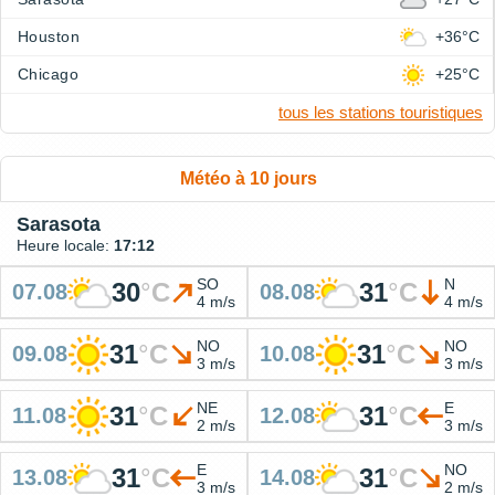
Houston
+36°C
Chicago
+25°C
tous les stations touristiques
Météo à 10 jours
Sarasota
Heure locale:
17:12
SO
N
30
°
C
31
°
C
07.08
08.08
4 m/s
4 m/s
NO
NO
31
°
C
31
°
C
09.08
10.08
3 m/s
3 m/s
NE
E
31
°
C
31
°
C
11.08
12.08
2 m/s
3 m/s
E
NO
31
°
C
31
°
C
13.08
14.08
3 m/s
2 m/s