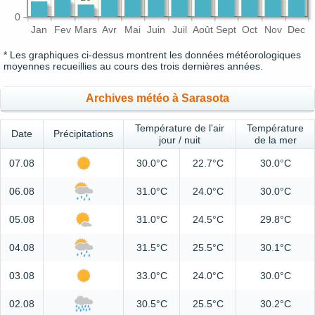
0
Jan
Fev
Mars
Avr
Mai
Juin
Juil
Août
Sept
Oct
Nov
Dec
* Les graphiques ci-dessus montrent les données météorologiques
moyennes recueillies au cours des trois dernières années.
Archives météo à Sarasota
Température de l'air
Température
Date
Précipitations
jour / nuit
de la mer
07.08
30.0°C
22.7°C
30.0°C
06.08
31.0°C
24.0°C
30.0°C
05.08
31.0°C
24.5°C
29.8°C
04.08
31.5°C
25.5°C
30.1°C
03.08
33.0°C
24.0°C
30.0°C
02.08
30.5°C
25.5°C
30.2°C