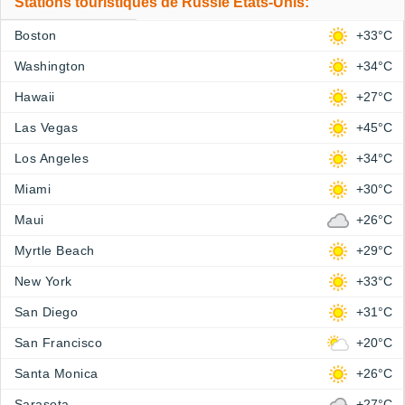
Stations touristiques de Russie Etats-Unis:
Boston
+33°C
Washington
+34°C
Hawaii
+27°C
Las Vegas
+45°C
Los Angeles
+34°C
Miami
+30°C
Maui
+26°C
Myrtle Beach
+29°C
New York
+33°C
San Diego
+31°C
San Francisco
+20°C
Santa Monica
+26°C
Sarasota
+27°C