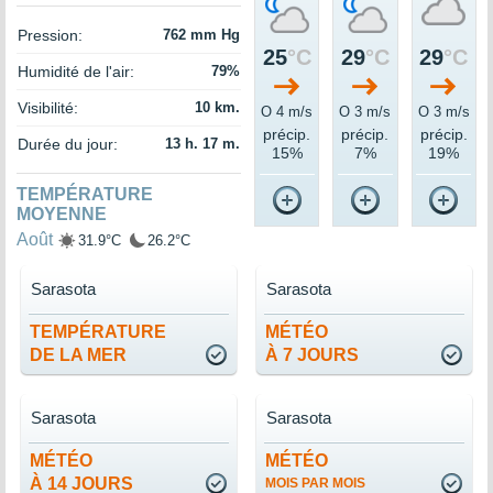
Pression:
762 mm Hg
25
°C
29
°C
29
°C
Humidité de l'air:
79%
Visibilité:
10 km.
O 4 m/s
O 3 m/s
O 3 m/s
précip.
précip.
précip.
Durée du jour:
13 h. 17 m.
15%
7%
19%
TEMPÉRATURE
MOYENNE
Août
31.9°C
26.2°C
Sarasota
Sarasota
TEMPÉRATURE
MÉTÉO
DE LA MER
À 7 JOURS
Sarasota
Sarasota
MÉTÉO
MÉTÉO
À 14 JOURS
MOIS PAR MOIS