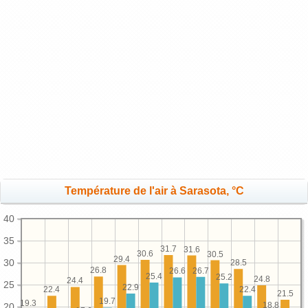
Température de l'air à Sarasota, °C
40
35
31.7
31.6
30.6
30.5
29.4
30
28.5
26.8
26.7
26.6
25.4
25.2
24.8
24.4
25
22.9
22.4
22.4
21.5
19.7
19.3
18.8
20