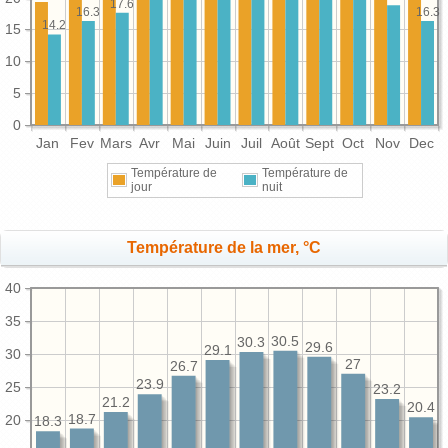
17.6
16.3
16.3
14.2
15
10
5
0
Jan
Fev
Mars
Avr
Mai
Juin
Juil
Août
Sept
Oct
Nov
Dec
Température de
Température de
jour
nuit
Température de la mer, °C
40
35
30.5
30.3
29.6
29.1
30
27
26.7
23.9
25
23.2
21.2
20.4
18.7
20
18.3