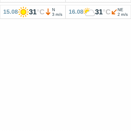
N
NE
31
°
C
31
°
C
15.08
16.08
3 m/s
2 m/s