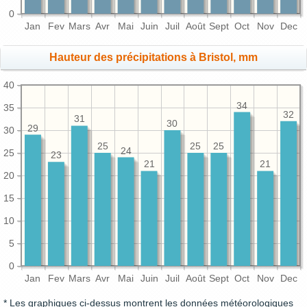
0
Jan
Fev
Mars
Avr
Mai
Juin
Juil
Août
Sept
Oct
Nov
Dec
Hauteur des précipitations à Bristol, mm
40
34
35
32
31
30
29
30
25
25
25
24
25
23
21
21
20
15
10
5
0
Jan
Fev
Mars
Avr
Mai
Juin
Juil
Août
Sept
Oct
Nov
Dec
* Les graphiques ci-dessus montrent les données météorologiques