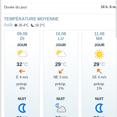
Durée du jour:
14 h. 6 m.
TEMPÉRATURE MOYENNE
Août
26.4°C
19.2°C
09.08
10.08
11.08
DI
LU
MA
JOUR
JOUR
JOUR
32
°C
29
°C
29
°C
E 4 m/s
NE 3 m/s
SE 4 m/s
précip.
précip.
précip.
4%
1%
1%
NUIT
NUIT
NUIT