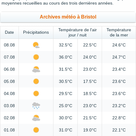
moyennes recueillies au cours des trois dernières années.
Archives météo à Bristol
Température de l'air
Température
Date
Précipitations
jour / nuit
de la mer
08.08
32.5°C
22.5°C
24.6°C
07.08
36.0°C
24.0°C
24.7°C
06.08
31.5°C
23.0°C
23.4°C
05.08
30.5°C
17.5°C
23.6°C
04.08
29.5°C
18.5°C
23.6°C
03.08
25.0°C
23.0°C
23.2°C
02.08
30.0°C
21.5°C
22.8°C
01.08
31.0°C
19.0°C
22.1°C