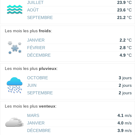
JUILLET
23.9
°C
AOÛT
23.6
°C
SEPTEMBRE
21.2
°C
Les mois les plus
froids
:
JANVIER
2.2
°C
FÉVRIER
2.8
°C
DÉCEMBRE
4.9
°C
Les mois les plus
pluvieux
:
OCTOBRE
3
jours
JUIN
2
jours
SEPTEMBRE
2
jours
Les mois les plus
venteux
:
MARS
4.1
m/s
JANVIER
4.0
m/s
DÉCEMBRE
3.9
m/s