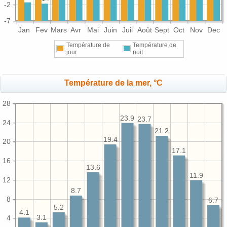
-2
-7
Jan
Fev
Mars
Avr
Mai
Juin
Juil
Août
Sept
Oct
Nov
Dec
Température de
Température de
jour
nuit
Température de la mer, °C
28
23.9
23.7
24
21.2
19.4
20
17.1
16
13.6
11.9
12
8.7
8
6.7
5.2
4.1
3.1
4