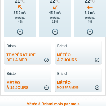
21
°C
22
°C
22
°C
SE 2 m/s
NE 3 m/s
E 1 m/s
précip.
précip.
précip.
4%
11%
4%
Bristol
Bristol
TEMPÉRATURE
MÉTÉO
DE LA MER
À 7 JOURS
Bristol
Bristol
MÉTÉO
MÉTÉO
À 14 JOURS
MOIS PAR MOIS
Météo à Bristol mois par mois