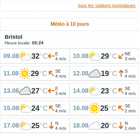
tous les stations touristiques
Météo à 10 jours
Bristol
Heure locale:
05:24
E
NE
32
°
C
29
°
C
09.08
10.08
4 m/s
3 m/s
SE
S
29
°
C
19
°
C
11.08
12.08
4 m/s
4 m/s
E
SE
27
°
C
23
°
C
13.08
14.08
3 m/s
4 m/s
SE
SE
24
°
C
25
°
C
15.08
16.08
4 m/s
2 m/s
N
N
25
°
C
20
°
C
17.08
18.08
4 m/s
1 m/s