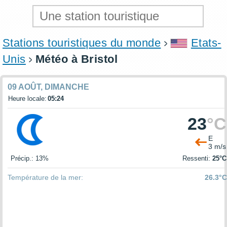
Stations touristiques du monde
Etats-
Unis
Météo à Bristol
09 AOÛT, DIMANCHE
Heure locale:
05:24
23
°C
E
3 m/s
Précip.: 13%
Ressenti:
25°C
Température de la mer:
26.3°C