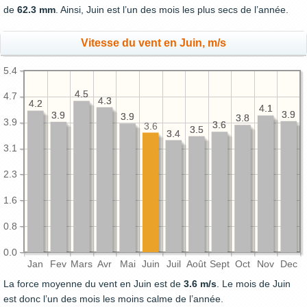
de
62.3 mm
. Ainsi, Juin est l’un des mois les plus secs de l’année.
Vitesse du vent en Juin, m/s
5.4
4.5
4.5
4.7
4.3
4.3
4.2
4.2
4.1
4.1
3.9
3.9
3.9
3.9
3.9
3.9
3.8
3.8
3.9
3.6
3.6
3.6
3.5
3.5
3.4
3.4
3.1
2.3
1.6
0.8
0.0
Jan
Fev
Mars
Avr
Mai
Juin
Juil
Août
Sept
Oct
Nov
Dec
La force moyenne du vent en Juin est de
3.6 m/s
. Le mois de Juin
est donc l’un des mois les moins calme de l’année.