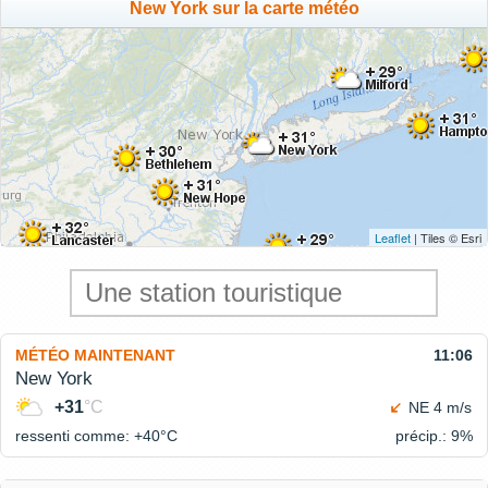
New York sur la carte météo
Leaflet
| Tiles © Esri
MÉTÉO MAINTENANT
11:06
New York
+31
°C
NE 4 m/s
ressenti comme: +40°
C
précip.: 9%