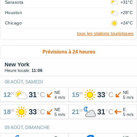
Sarasota
+31°C
Houston
+28°C
Chicago
+24°C
tous les stations touristiques
Prévisions à 24 heures
New York
Heure locale:
11:06
08 AOÛT, SAMEDI
NE
NE
31
°
C
33
°
C
12
15
00
00
4 m/s
5 m/s
NE
E
33
°
C
31
°
C
18
21
00
00
5 m/s
5 m/s
09 AOÛT, DIMANCHE