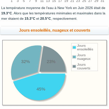
1
3
5
7
9
11
13
15
17
19
21
23
25
27
29
31
La température moyenne de l'eau à New York en Juin 2026 était de
19.3°C
. Alors que les températures minimales et maximales dans la
mer étaient de
15.3°C
et
20.5°C
, respectivement.
Jours ensoleillés, nuageux et couverts
Jours
ensoleillés
Jours
nuageux
32%
23%
Jours
couverts
45%