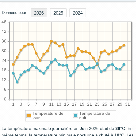
Données pour:
2026
2025
2024
48
42
36
30
24
18
12
6
0
1
3
5
7
9
11
13
15
17
19
21
23
25
27
29
31
Température de
Température de
jour
nuit
La température maximale journalière en Juin 2026 était de
36
°C. En
même temps, la température minimale nocturne a chuté à
10
°C. Les