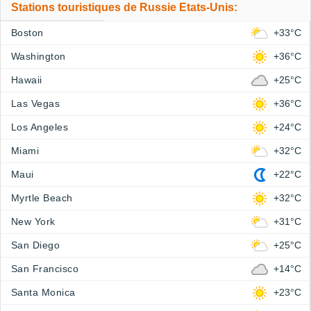
Stations touristiques de Russie Etats-Unis:
Boston
+33°C
Washington
+36°C
Hawaii
+25°C
Las Vegas
+36°C
Los Angeles
+24°C
Miami
+32°C
Maui
+22°C
Myrtle Beach
+32°C
New York
+31°C
San Diego
+25°C
San Francisco
+14°C
Santa Monica
+23°C