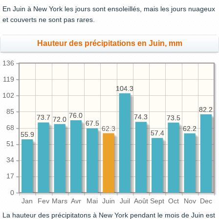
En Juin à New York les jours sont ensoleillés, mais les jours nuageux
et couverts ne sont pas rares.
Hauteur des précipitations en Juin, mm
136
119
104.3
104.3
102
82.2
82.2
85
76.0
76.0
74.3
74.3
73.7
73.7
73.5
73.5
72.0
72.0
67.5
67.5
68
62.3
62.2
62.2
57.4
57.4
55.9
55.9
51
34
17
0
Jan
Fev
Mars
Avr
Mai
Juin
Juil
Août
Sept
Oct
Nov
Dec
La hauteur des précipitatons à New York pendant le mois de Juin est