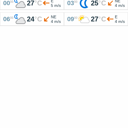
E
NE
27
°
C
25
°
C
00
03
00
00
5 m/s
4 m/s
NE
E
24
°
C
27
°
C
06
09
00
00
4 m/s
4 m/s