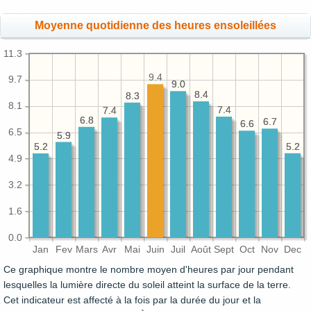
Moyenne quotidienne des heures ensoleillées
11.3
9.4
9.7
9.0
9.0
8.4
8.4
8.3
8.3
8.1
7.4
7.4
7.4
7.4
6.8
6.8
6.7
6.7
6.6
6.6
6.5
5.9
5.9
5.2
5.2
5.2
5.2
4.9
3.2
1.6
0.0
Jan
Fev
Mars
Avr
Mai
Juin
Juil
Août
Sept
Oct
Nov
Dec
Ce graphique montre le nombre moyen d'heures par jour pendant
lesquelles la lumière directe du soleil atteint la surface de la terre.
Cet indicateur est affecté à la fois par la durée du jour et la