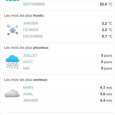
SEPTEMBRE
22.0
°C
Les mois les plus
froids
:
JANVIER
2.2
°C
FÉVRIER
3.5
°C
DÉCEMBRE
5.7
°C
Les mois les plus
pluvieux
:
JUILLET
5
jours
AOÛT
5
jours
MAI
5
jours
Les mois les plus
venteux
:
MARS
4.7
m/s
AVRIL
4.6
m/s
JANVIER
4.4
m/s